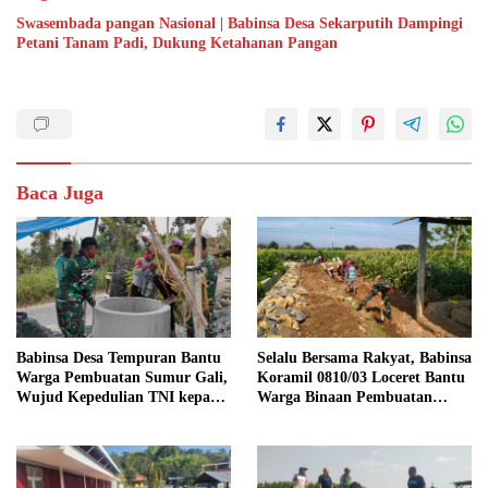
Swasembada pangan Nasional | Babinsa Desa Sekarputih Dampingi
Petani Tanam Padi, Dukung Ketahanan Pangan
Baca Juga
Babinsa Desa Tempuran Bantu
Selalu Bersama Rakyat, Babinsa
Warga Pembuatan Sumur Gali,
Koramil 0810/03 Loceret Bantu
Wujud Kepedulian TNI kepada
Warga Binaan Pembuatan
Masyarakat
Tanggul Jalan Sawah