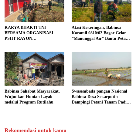
KARYA BHAKTI TNI
Atasi Kekeringan, Babinsa
BERSAMA ORGANISASI
Koramil 0810/02 Bagor Gelar
PSHT RAYON
“Manunggal Air” Bantu Petani
MARGOPATUT, WUJUDKAN
di Desa
SEMANGAT GOTONG
ROYONG DAN
KEMANUNGGALAN TNI-
RAKYAT
Babinsa Sahabat Masyarakat,
Swasembada pangan Nasional |
Wujudkan Hunian Layak
Babinsa Desa Sekarputih
melalui Program Rutilahu
Dampingi Petani Tanam Padi,
Dukung Ketahanan Pangan
Rekomendasi untuk kamu