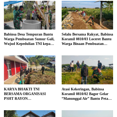
Babinsa Desa Tempuran Bantu
Selalu Bersama Rakyat, Babinsa
Warga Pembuatan Sumur Gali,
Koramil 0810/03 Loceret Bantu
Wujud Kepedulian TNI kepada
Warga Binaan Pembuatan
Masyarakat
Tanggul Jalan Sawah
KARYA BHAKTI TNI
Atasi Kekeringan, Babinsa
BERSAMA ORGANISASI
Koramil 0810/02 Bagor Gelar
PSHT RAYON
“Manunggal Air” Bantu Petani
MARGOPATUT, WUJUDKAN
di Desa
SEMANGAT GOTONG
ROYONG DAN