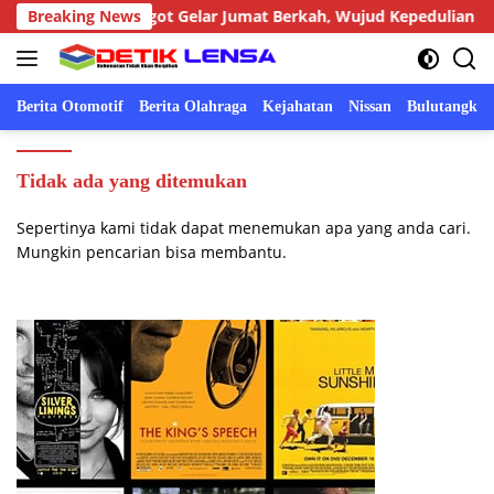
Langsung
 0810/09 Ngronggot Gelar Jumat Berkah, Wujud Kepedulian kepa
Breaking News
ke
konten
Berita Otomotif
Berita Olahraga
Kejahatan
Nissan
Bulutangkis
Tidak ada yang ditemukan
Sepertinya kami tidak dapat menemukan apa yang anda cari.
Mungkin pencarian bisa membantu.