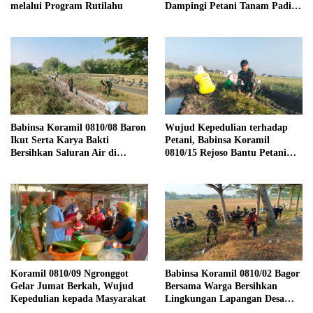
melalui Program Rutilahu
Dampingi Petani Tanam Padi,
Dukung Ketahanan Pangan
Babinsa Koramil 0810/08 Baron
Wujud Kepedulian terhadap
Ikut Serta Karya Bakti
Petani, Babinsa Koramil
Bersihkan Saluran Air di
0810/15 Rejoso Bantu Petani
Wilayah Binaan
Panen Bawang Merah di
Wilayah Binaan
Koramil 0810/09 Ngronggot
Babinsa Koramil 0810/02 Bagor
Gelar Jumat Berkah, Wujud
Bersama Warga Bersihkan
Kepedulian kepada Masyarakat
Lingkungan Lapangan Desa
Kendalrejo