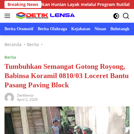
Langsung
at, Wujudkan Hunian Layak melalui Program Rutilahu
Breaking News
ke
konten
Berita Otomotif
Berita Olahraga
Kejahatan
Nissan
Bulutangkis
Beranda
Berita
Berita
Tumbuhkan Semangat Gotong Royong,
Babinsa Koramil 0810/03 Loceret Bantu
Pasang Paving Block
Detiklensa
April 2, 2026