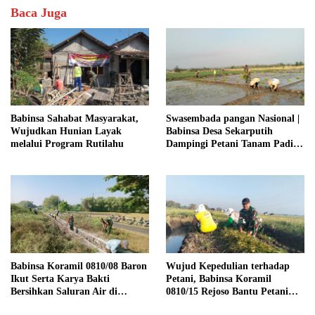
Baca Juga
Babinsa Sahabat Masyarakat,
Swasembada pangan Nasional |
Wujudkan Hunian Layak
Babinsa Desa Sekarputih
melalui Program Rutilahu
Dampingi Petani Tanam Padi,
Dukung Ketahanan Pangan
Babinsa Koramil 0810/08 Baron
Wujud Kepedulian terhadap
Ikut Serta Karya Bakti
Petani, Babinsa Koramil
Bersihkan Saluran Air di
0810/15 Rejoso Bantu Petani
Wilayah Binaan
Panen Bawang Merah di