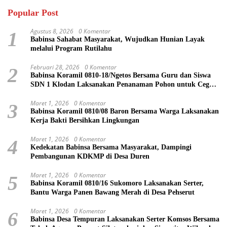
Popular Post
Agustus 8, 2026
0 Komentar
1
Babinsa Sahabat Masyarakat, Wujudkan Hunian Layak
melalui Program Rutilahu
Februari 28, 2026
0 Komentar
2
Babinsa Koramil 0810-18/Ngetos Bersama Guru dan Siswa
SDN 1 Klodan Laksanakan Penanaman Pohon untuk Cegah
Banjir dan Polusi Udara
Maret 1, 2026
0 Komentar
3
Babinsa Koramil 0810/08 Baron Bersama Warga Laksanakan
Kerja Bakti Bersihkan Lingkungan
Maret 1, 2026
0 Komentar
4
Kedekatan Babinsa Bersama Masyarakat, Dampingi
Pembangunan KDKMP di Desa Duren
Maret 1, 2026
0 Komentar
5
Babinsa Koramil 0810/16 Sukomoro Laksanakan Serter,
Bantu Warga Panen Bawang Merah di Desa Pehserut
Maret 1, 2026
0 Komentar
6
Babinsa Desa Tempuran Laksanakan Serter Komsos Bersama