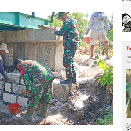
B
In
da
Ag
Ko