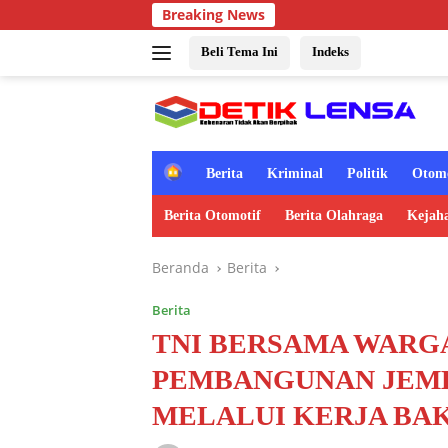
Langsung
Breaking News
ke
konten
Beli Tema Ini
Indeks
H
Berita
Kriminal
Politik
Otomo
o
m
Berita Otomotif
Berita Olahraga
Kejah
e
Beranda
Berita
Berita
TNI BERSAMA WARG
PEMBANGUNAN JEM
MELALUI KERJA BA