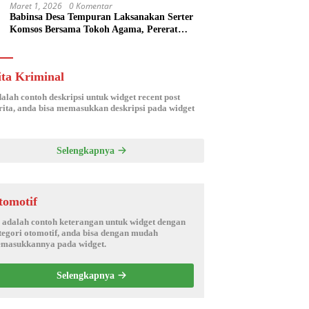
Maret 1, 2026
0 Komentar
Babinsa Desa Tempuran Laksanakan Serter
Komsos Bersama Tokoh Agama, Pererat
Silaturahmi dan Sinergitas Wilayah
ita Kriminal
dalah contoh deskripsi untuk widget recent post
ita, anda bisa memasukkan deskripsi pada widget
Selengkapnya
tomotif
i adalah contoh keterangan untuk widget dengan
tegori otomotif, anda bisa dengan mudah
masukkannya pada widget.
Selengkapnya