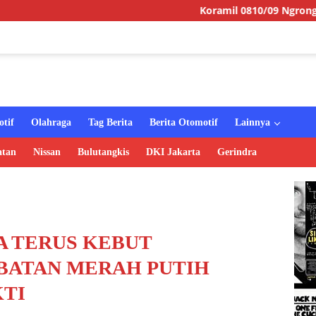
Koramil 0810/09 Ngronggot Gelar Jumat
tif
Olahraga
Tag Berita
Berita Otomotif
Lainnya
atan
Nissan
Bulutangkis
DKI Jakarta
Gerindra
A TERUS KEBUT
BATAN MERAH PUTIH
KTI