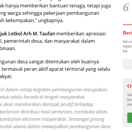
6
ak hanya memberikan bantuan tenaga, tetapi juga
ng warga sehingga pekerjaan pembangunan
nuh kekompakan,” ungkapnya.
Ber
uk Letkol Arh M. Taufan
memberikan apresiasi
mil, pemerintah desa, dan masyarakat dalam
Ini a
wpber
binaan.
ini.
gunan desa sangat ditentukan oleh kuatnya
termasuk peran aktif aparat teritorial yang selalu
akyat.
O
mil dalam setiap kegiatan pembangunan merupakan
In
ntuk selalu berada di tengah masyarakat.
ka
i akan memberikan dampak positif terhadap
me
perlancar distribusi hasil pertanian, membuka akses
ertumbuhan ekonomi masyarakat. Semangat gotong
di modal utama dalam mewujudkan pembangunan desa