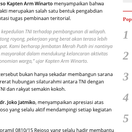
oso Kapten Arm Winarto
menyampaikan bahwa
 bakti merupakan salah satu bentuk pengabdian
asi tugas pembinaan teritorial.
Pop
1
a kepedulian TNI terhadap pembangunan di wilayah.
ng royong, pekerjaan yang berat akan terasa lebih
cepat. Kami berharap Jembatan Merah Putih ini nantinya
2
 masyarakat dalam mendukung kelancaran aktivitas
onomian warga,” ujar Kapten Arm Winarto.
3
ersebut bukan hanya sekadar membangun sarana
ererat hubungan silaturahmi antara TNI dengan
NI dan rakyat semakin kokoh.
4
dr. Joko Jatmiko
, menyampaikan apresiasi atas
oso yang selalu aktif mendampingi setiap kegiatan
5
Koramil 0810/15 Rejoso yang selalu hadir membantu