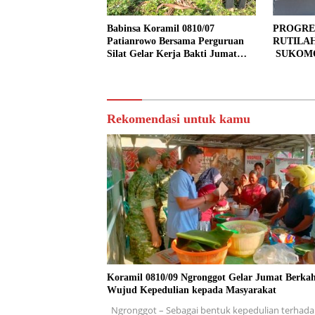
Babinsa Koramil 0810/07
PROGRE
Patianrowo Bersama Perguruan
RUTILA
Silat Gelar Kerja Bakti Jumat
SUKOMO
Bersih.
PERSEN
TAHAP 
Rekomendasi untuk kamu
Koramil 0810/09 Ngronggot Gelar Jumat Berkah
Wujud Kepedulian kepada Masyarakat
Ngronggot – Sebagai bentuk kepedulian terhad