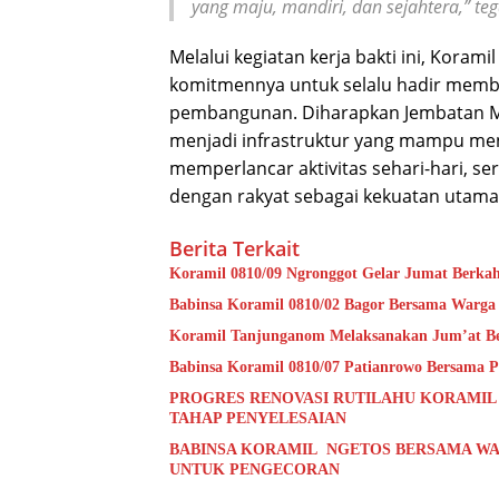
yang maju, mandiri, dan sejahtera,” teg
Melalui kegiatan kerja bakti ini, Kora
komitmennya untuk selalu hadir memb
pembangunan. Diharapkan Jembatan M
menjadi infrastruktur yang mampu men
memperlancar aktivitas sehari-hari, 
dengan rakyat sebagai kekuatan uta
Berita Terkait
Koramil 0810/09 Ngronggot Gelar Jumat Berka
Babinsa Koramil 0810/02 Bagor Bersama Warga
Koramil Tanjunganom Melaksanakan Jum’at B
Babinsa Koramil 0810/07 Patianrowo Bersama Pe
PROGRES RENOVASI RUTILAHU KORAMIL
TAHAP PENYELESAIAN
BABINSA KORAMIL NGETOS BERSAMA WA
UNTUK PENGECORAN