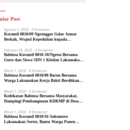
ular Post
Agustus 7, 2026
0 Komentar
Koramil 0810/09 Ngronggot Gelar Jumat
Berkah, Wujud Kepedulian kepada
Masyarakat
Februari 28, 2026
0 Komentar
Babinsa Koramil 0810-18/Ngetos Bersama
Guru dan Siswa SDN 1 Klodan Laksanakan
Penanaman Pohon untuk Cegah Banjir dan
Polusi Udara
Maret 1, 2026
0 Komentar
Babinsa Koramil 0810/08 Baron Bersama
Warga Laksanakan Kerja Bakti Bersihkan
Lingkungan
Maret 1, 2026
0 Komentar
Kedekatan Babinsa Bersama Masyarakat,
Dampingi Pembangunan KDKMP di Desa
Duren
Maret 1, 2026
0 Komentar
Babinsa Koramil 0810/16 Sukomoro
Laksanakan Serter, Bantu Warga Panen
Bawang Merah di Desa Pehserut