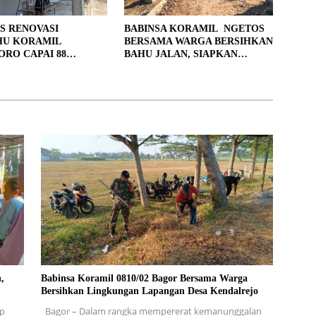
S RENOVASI
BABINSA KORAMIL NGETOS
HU KORAMIL
BERSAMA WARGA BERSIHKAN
RO CAPAI 88
BAHU JALAN, SIAPKAN
, 10 RUMAH MASUK
LOKASI UNTUK PENGECORAN
PENYELESAIAN
,
Babinsa Koramil 0810/02 Bagor Bersama Warga
Bersihkan Lingkungan Lapangan Desa Kendalrejo
ap
Bagor – Dalam rangka mempererat kemanunggalan