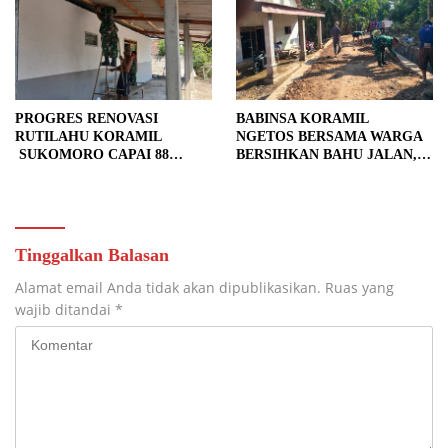
PROGRES RENOVASI
BABINSA KORAMIL
RUTILAHU KORAMIL
NGETOS BERSAMA WARGA
SUKOMORO CAPAI 88
BERSIHKAN BAHU JALAN,
PERSEN, 10 RUMAH MASUK
SIAPKAN LOKASI UNTUK
TAHAP PENYELESAIAN
PENGECORAN
Tinggalkan Balasan
Alamat email Anda tidak akan dipublikasikan.
Ruas yang
wajib ditandai
*