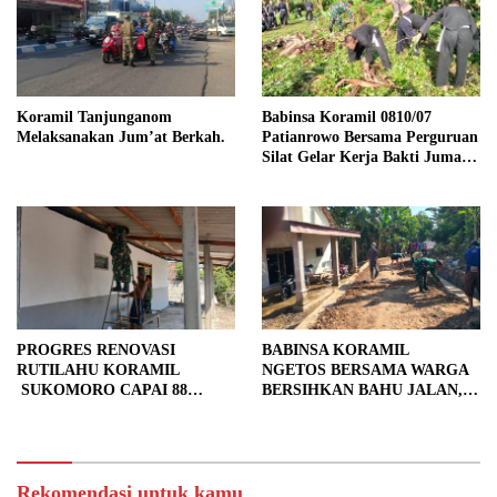
Koramil Tanjunganom
Babinsa Koramil 0810/07
Melaksanakan Jum’at Berkah.
Patianrowo Bersama Perguruan
Silat Gelar Kerja Bakti Jumat
Bersih.
PROGRES RENOVASI
BABINSA KORAMIL
RUTILAHU KORAMIL
NGETOS BERSAMA WARGA
SUKOMORO CAPAI 88
BERSIHKAN BAHU JALAN,
PERSEN, 10 RUMAH MASUK
SIAPKAN LOKASI UNTUK
TAHAP PENYELESAIAN
PENGECORAN
Rekomendasi untuk kamu