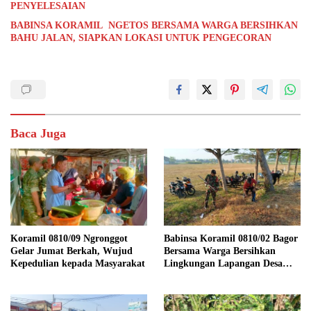
PENYELESAIAN
BABINSA KORAMIL NGETOS BERSAMA WARGA BERSIHKAN
BAHU JALAN, SIAPKAN LOKASI UNTUK PENGECORAN
Baca Juga
Koramil 0810/09 Ngronggot
Babinsa Koramil 0810/02 Bagor
Gelar Jumat Berkah, Wujud
Bersama Warga Bersihkan
Kepedulian kepada Masyarakat
Lingkungan Lapangan Desa
Kendalrejo