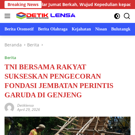
Langsung
onggot Gelar Jumat Berkah, Wujud Kepedulian kepada Masyaraka
Breaking News
ke
konten
Berita Otomotif
Berita Olahraga
Kejahatan
Nissan
Bulutangkis
Beranda
Berita
Berita
TNI BERSAMA RAKYAT
SUKSESKAN PENGECORAN
FONDASI JEMBATAN PERINTIS
GARUDA DI GENJENG
Detiklensa
April 29, 2026