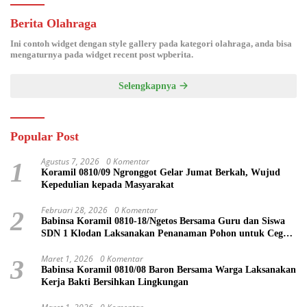
Berita Olahraga
Ini contoh widget dengan style gallery pada kategori olahraga, anda bisa
mengaturnya pada widget recent post wpberita.
Selengkapnya
Popular Post
Agustus 7, 2026
0 Komentar
1
Koramil 0810/09 Ngronggot Gelar Jumat Berkah, Wujud
Kepedulian kepada Masyarakat
Februari 28, 2026
0 Komentar
2
Babinsa Koramil 0810-18/Ngetos Bersama Guru dan Siswa
SDN 1 Klodan Laksanakan Penanaman Pohon untuk Cegah
Banjir dan Polusi Udara
Maret 1, 2026
0 Komentar
3
Babinsa Koramil 0810/08 Baron Bersama Warga Laksanakan
Kerja Bakti Bersihkan Lingkungan