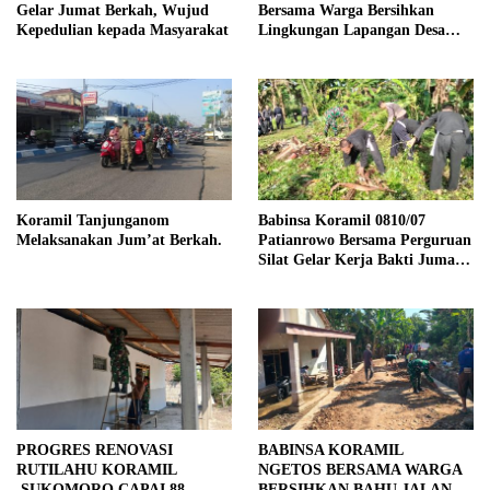
Gelar Jumat Berkah, Wujud
Bersama Warga Bersihkan
Kepedulian kepada Masyarakat
Lingkungan Lapangan Desa
Kendalrejo
Koramil Tanjunganom
Babinsa Koramil 0810/07
Melaksanakan Jum’at Berkah.
Patianrowo Bersama Perguruan
Silat Gelar Kerja Bakti Jumat
Bersih.
PROGRES RENOVASI
BABINSA KORAMIL
RUTILAHU KORAMIL
NGETOS BERSAMA WARGA
SUKOMORO CAPAI 88
BERSIHKAN BAHU JALAN,