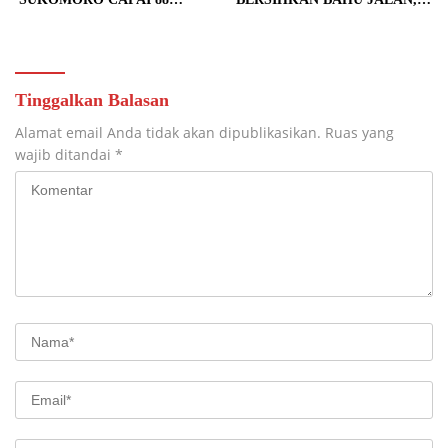
PERSEN, 10 RUMAH MASUK
SIAPKAN LOKASI UNTUK
TAHAP PENYELESAIAN
PENGECORAN
Tinggalkan Balasan
Alamat email Anda tidak akan dipublikasikan.
Ruas yang
wajib ditandai
*