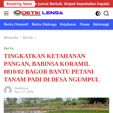
Langsung
ronggot Gelar Jumat Berkah, Wujud Kepedulian kepada Masyarak
Breaking News
ke
konten
Berita Otomotif
Berita Olahraga
Kejahatan
Nissan
Bulutangkis
Beranda
Berita
Berita
TINGKATKAN KETAHANAN
PANGAN, BABINSA KORAMIL
0810/02 BAGOR BANTU PETANI
TANAM PADI DI DESA NGUMPUL
Detiklensa
April 27, 2026