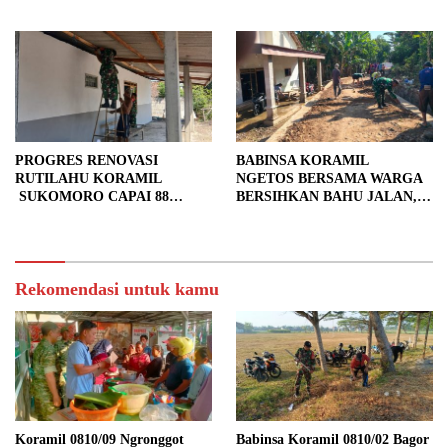
Bersih.
PROGRES RENOVASI
BABINSA KORAMIL
RUTILAHU KORAMIL
NGETOS BERSAMA WARGA
SUKOMORO CAPAI 88
BERSIHKAN BAHU JALAN,
PERSEN, 10 RUMAH MASUK
SIAPKAN LOKASI UNTUK
TAHAP PENYELESAIAN
PENGECORAN
Rekomendasi untuk kamu
Koramil 0810/09 Ngronggot
Babinsa Koramil 0810/02 Bagor