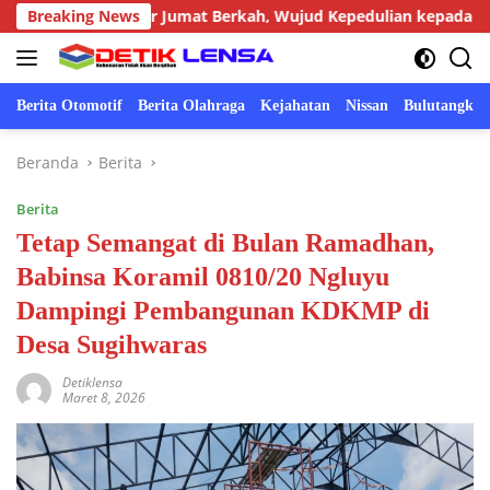
Langsung
ggot Gelar Jumat Berkah, Wujud Kepedulian kepada Masyarakat
Breaking News
ke
konten
Berita Otomotif
Berita Olahraga
Kejahatan
Nissan
Bulutangkis
Beranda
Berita
Berita
Tetap Semangat di Bulan Ramadhan,
Babinsa Koramil 0810/20 Ngluyu
Dampingi Pembangunan KDKMP di
Desa Sugihwaras
Detiklensa
Maret 8, 2026