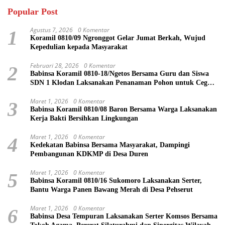
Popular Post
Agustus 7, 2026
0 Komentar
1
Koramil 0810/09 Ngronggot Gelar Jumat Berkah, Wujud
Kepedulian kepada Masyarakat
Februari 28, 2026
0 Komentar
2
Babinsa Koramil 0810-18/Ngetos Bersama Guru dan Siswa
SDN 1 Klodan Laksanakan Penanaman Pohon untuk Cegah
Banjir dan Polusi Udara
Maret 1, 2026
0 Komentar
3
Babinsa Koramil 0810/08 Baron Bersama Warga Laksanakan
Kerja Bakti Bersihkan Lingkungan
Maret 1, 2026
0 Komentar
4
Kedekatan Babinsa Bersama Masyarakat, Dampingi
Pembangunan KDKMP di Desa Duren
Maret 1, 2026
0 Komentar
5
Babinsa Koramil 0810/16 Sukomoro Laksanakan Serter,
Bantu Warga Panen Bawang Merah di Desa Pehserut
Maret 1, 2026
0 Komentar
6
Babinsa Desa Tempuran Laksanakan Serter Komsos Bersama