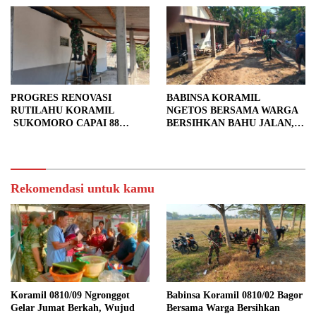
PROGRES RENOVASI
BABINSA KORAMIL
RUTILAHU KORAMIL
NGETOS BERSAMA WARGA
SUKOMORO CAPAI 88
BERSIHKAN BAHU JALAN,
PERSEN, 10 RUMAH MASUK
SIAPKAN LOKASI UNTUK
TAHAP PENYELESAIAN
PENGECORAN
Rekomendasi untuk kamu
Koramil 0810/09 Ngronggot
Babinsa Koramil 0810/02 Bagor
Gelar Jumat Berkah, Wujud
Bersama Warga Bersihkan