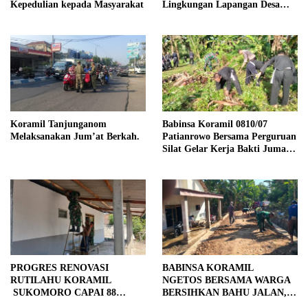
Kepedulian kepada Masyarakat
Lingkungan Lapangan Desa
Kendalrejo
Koramil Tanjunganom
Babinsa Koramil 0810/07
Melaksanakan Jum’at Berkah.
Patianrowo Bersama Perguruan
Silat Gelar Kerja Bakti Jumat
Bersih.
PROGRES RENOVASI
BABINSA KORAMIL
RUTILAHU KORAMIL
NGETOS BERSAMA WARGA
SUKOMORO CAPAI 88
BERSIHKAN BAHU JALAN,
PERSEN, 10 RUMAH MASUK
SIAPKAN LOKASI UNTUK