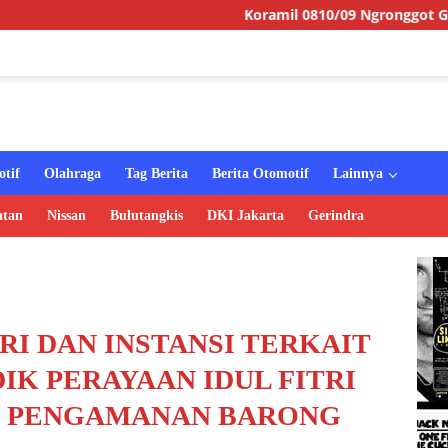
Koramil 0810/09 Ngronggot Gelar Jumat Berka
tif
Olahraga
Tag Berita
Berita Otomotif
Lainnya
atan
Nissan
Bulutangkis
DKI Jakarta
Gerindra
RI DAN INSTANSI TERKAIT
K PERAYAAN IDUL FITRI
 POS PENGAMANAN BARONG