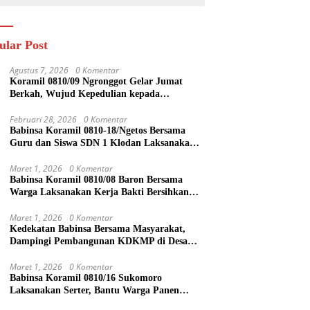
ular Post
Agustus 7, 2026
0 Komentar
Koramil 0810/09 Ngronggot Gelar Jumat
Berkah, Wujud Kepedulian kepada
Masyarakat
Februari 28, 2026
0 Komentar
Babinsa Koramil 0810-18/Ngetos Bersama
Guru dan Siswa SDN 1 Klodan Laksanakan
Penanaman Pohon untuk Cegah Banjir dan
Polusi Udara
Maret 1, 2026
0 Komentar
Babinsa Koramil 0810/08 Baron Bersama
Warga Laksanakan Kerja Bakti Bersihkan
Lingkungan
Maret 1, 2026
0 Komentar
Kedekatan Babinsa Bersama Masyarakat,
Dampingi Pembangunan KDKMP di Desa
Duren
Maret 1, 2026
0 Komentar
Babinsa Koramil 0810/16 Sukomoro
Laksanakan Serter, Bantu Warga Panen
Bawang Merah di Desa Pehserut