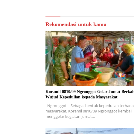
Bersih.
PERSEN
TAHAP 
Rekomendasi untuk kamu
Koramil 0810/09 Ngronggot Gelar Jumat Berkah
Wujud Kepedulian kepada Masyarakat
Ngronggot – Sebagai bentuk kepedulian terhad
masyarakat, Koramil 0810/09 Ngronggot kembali
menggelar kegiatan Jumat…