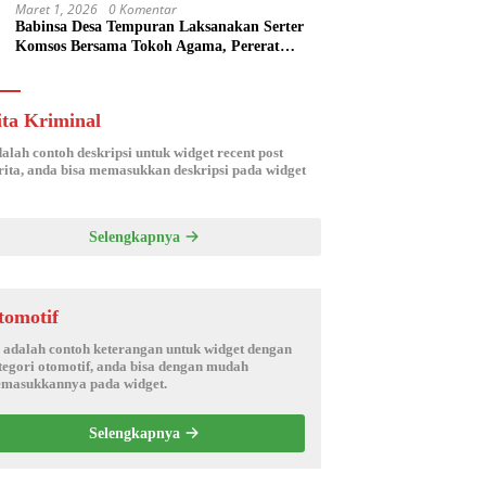
Maret 1, 2026
0 Komentar
Babinsa Desa Tempuran Laksanakan Serter
Komsos Bersama Tokoh Agama, Pererat
Silaturahmi dan Sinergitas Wilayah
ita Kriminal
dalah contoh deskripsi untuk widget recent post
ita, anda bisa memasukkan deskripsi pada widget
Selengkapnya
tomotif
i adalah contoh keterangan untuk widget dengan
tegori otomotif, anda bisa dengan mudah
masukkannya pada widget.
Selengkapnya