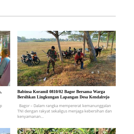
, 10 RUMAH MASUK
LOKASI UNTUK PENGECORAN
PENYELESAIAN
,
Babinsa Koramil 0810/02 Bagor Bersama Warga
Bersihkan Lingkungan Lapangan Desa Kendalrejo
ap
Bagor – Dalam rangka mempererat kemanunggalan
TNI dengan rakyat sekaligus menjaga kebersihan dan
kenyamanan…