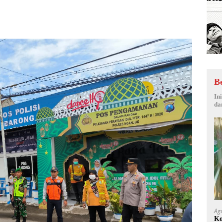
B
In
da
Ag
Ko