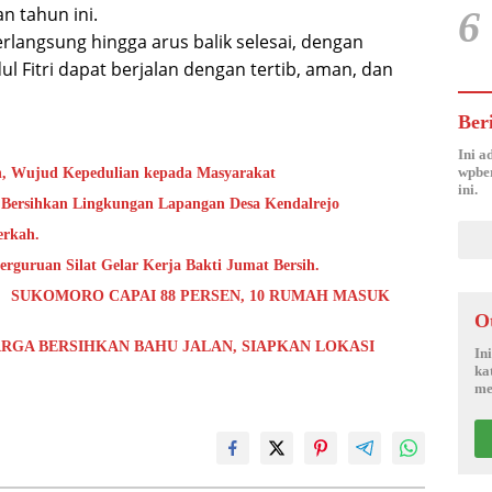
n tahun ini.
6
rlangsung hingga arus balik selesai, dengan
l Fitri dapat berjalan dengan tertib, aman, dan
Ber
Ini a
wpber
h, Wujud Kepedulian kepada Masyarakat
ini.
 Bersihkan Lingkungan Lapangan Desa Kendalrejo
erkah.
rguruan Silat Gelar Kerja Bakti Jumat Bersih.
 SUKOMORO CAPAI 88 PERSEN, 10 RUMAH MASUK
O
RGA BERSIHKAN BAHU JALAN, SIAPKAN LOKASI
In
ka
me