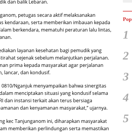
k dan balik Lebaran.
ganom, petugas secara aktif melaksanakan
Pop
rus kendaraan, serta memberikan imbauan kepada
dalam berkendara, mematuhi peraturan lalu lintas,
1
lanan.
ediakan layanan kesehatan bagi pemudik yang
2
rahat sejenak sebelum melanjutkan perjalanan.
yanan prima kepada masyarakat agar perjalanan
 lancar, dan kondusif.
3
m 0810/Nganjuk menyampaikan bahwa sinergitas
a dalam menciptakan situasi yang kondusif selama
4
I dan instansi terkait akan terus bersiaga
eamanan dan kenyamanan masyarakat,” ujarnya.
5
 kec Tanjunganom ini, diharapkan masyarakat
lam memberikan perlindungan serta memastikan