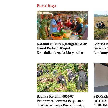
Baca Juga
Koramil 0810/09 Ngronggot Gelar
Babinsa K
Jumat Berkah, Wujud
Bersama 
Kepedulian kepada Masyarakat
Lingkung
Kendalre
Babinsa Koramil 0810/07
PROGRE
Patianrowo Bersama Perguruan
RUTILA
Silat Gelar Kerja Bakti Jumat
SUKOMO