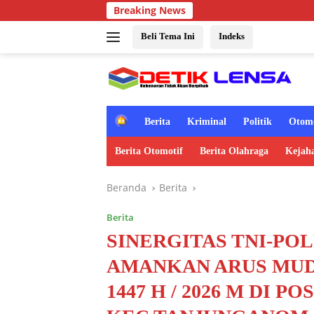
Langsung
Breaking News
ke
konten
Beli Tema Ini
Indeks
H
Berita
Kriminal
Politik
Otomo
o
m
Berita Otomotif
Berita Olahraga
Kejah
e
Beranda
Berita
Berita
SINERGITAS TNI-POL
AMANKAN ARUS MUDI
1447 H / 2026 M DI