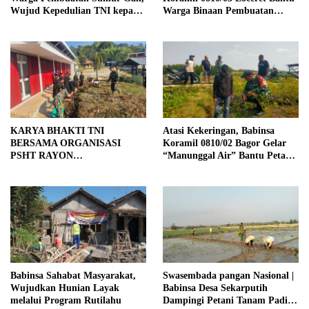
Wujud Kepedulian TNI kepada
Warga Binaan Pembuatan
Masyarakat
Tanggul Jalan Sawah
KARYA BHAKTI TNI
Atasi Kekeringan, Babinsa
BERSAMA ORGANISASI
Koramil 0810/02 Bagor Gelar
PSHT RAYON
“Manunggal Air” Bantu Petani
MARGOPATUT, WUJUDKAN
di Desa
SEMANGAT GOTONG
ROYONG DAN
KEMANUNGGALAN TNI-
RAKYAT
Babinsa Sahabat Masyarakat,
Swasembada pangan Nasional |
Wujudkan Hunian Layak
Babinsa Desa Sekarputih
melalui Program Rutilahu
Dampingi Petani Tanam Padi,