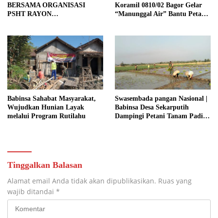
BERSAMA ORGANISASI
Koramil 0810/02 Bagor Gelar
PSHT RAYON
“Manunggal Air” Bantu Petani
MARGOPATUT, WUJUDKAN
di Desa
SEMANGAT GOTONG
ROYONG DAN
KEMANUNGGALAN TNI-
RAKYAT
Babinsa Sahabat Masyarakat,
Swasembada pangan Nasional |
Wujudkan Hunian Layak
Babinsa Desa Sekarputih
melalui Program Rutilahu
Dampingi Petani Tanam Padi,
Dukung Ketahanan Pangan
Tinggalkan Balasan
Alamat email Anda tidak akan dipublikasikan.
Ruas yang
wajib ditandai
*