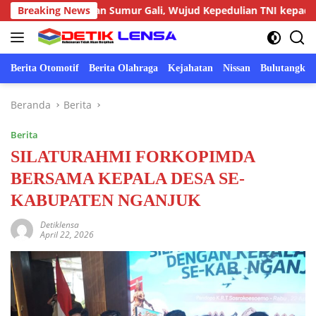
Langsung
mbuatan Sumur Gali, Wujud Kepedulian TNI kepada Masyarakat
Breaking News
ke
konten
Berita Otomotif
Berita Olahraga
Kejahatan
Nissan
Bulutangkis
Beranda
Berita
Berita
SILATURAHMI FORKOPIMDA
BERSAMA KEPALA DESA SE-
KABUPATEN NGANJUK
Detiklensa
April 22, 2026