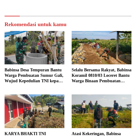
Dukung Ketahanan Pangan
Rekomendasi untuk kamu
Babinsa Desa Tempuran Bantu
Selalu Bersama Rakyat, Babinsa
Warga Pembuatan Sumur Gali,
Koramil 0810/03 Loceret Bantu
Wujud Kepedulian TNI kepada
Warga Binaan Pembuatan
Masyarakat
Tanggul Jalan Sawah
KARYA BHAKTI TNI
Atasi Kekeringan, Babinsa