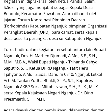
Kegiatan ini diprakarsai oleh Ketua Panitia, Salim,
S.Sos., yang juga menjabat sebagai Kepala Desa
Bendolo, Kecamatan Sawahan. Acara dihadiri oleh
jajaran Forum Koordinasi Pimpinan Daerah
(Forkopimda) Kabupaten Nganjuk, pimpinan Organisasi
Perangkat Daerah (OPD), para camat, serta kepala
desa beserta perangkat desa se-Kabupaten Nganjuk.
Turut hadir dalam kegiatan tersebut antara lain Bupati
Nganjuk, Drs. H. Marhen Djumadi, A.Md., S.E., S.H.,
M.M., M.B.A., Wakil Bupati Nganjuk Trihandy Cahyo
Saputro, S.T., Ketua DPRD Nganjuk Tatit Heru
Tjahyono, A.Md., S.Sos., Dandim 0810/Nganjuk Letkol
Arh M. Taufan Yudha Bhakti, S.I.P., S.T., Kapolres
Nganjuk AKBP Suria Miftah Irawan, S.H., S.I.K., M.I.K.,
serta Kepala Kejaksaan Negeri Nganjuk Dr. Dino
Kriesmiardi, S.H., M.H.
Acara diawali dengan pembukaan, dilanjutkan dengan