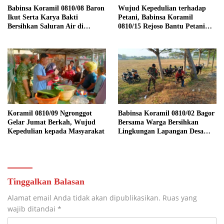
Babinsa Koramil 0810/08 Baron
Wujud Kepedulian terhadap
Ikut Serta Karya Bakti
Petani, Babinsa Koramil
Bersihkan Saluran Air di
0810/15 Rejoso Bantu Petani
Wilayah Binaan
Panen Bawang Merah di
Wilayah Binaan
Koramil 0810/09 Ngronggot
Babinsa Koramil 0810/02 Bagor
Gelar Jumat Berkah, Wujud
Bersama Warga Bersihkan
Kepedulian kepada Masyarakat
Lingkungan Lapangan Desa
Kendalrejo
Tinggalkan Balasan
Alamat email Anda tidak akan dipublikasikan.
Ruas yang
wajib ditandai
*