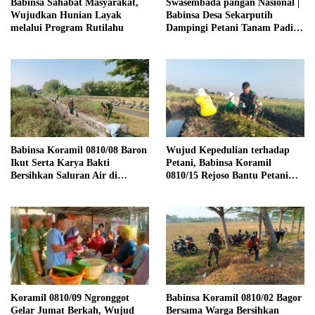
Babinsa Sahabat Masyarakat,
Swasembada pangan Nasional |
Wujudkan Hunian Layak
Babinsa Desa Sekarputih
melalui Program Rutilahu
Dampingi Petani Tanam Padi,
Dukung Ketahanan Pangan
Babinsa Koramil 0810/08 Baron
Wujud Kepedulian terhadap
Ikut Serta Karya Bakti
Petani, Babinsa Koramil
Bersihkan Saluran Air di
0810/15 Rejoso Bantu Petani
Wilayah Binaan
Panen Bawang Merah di
Wilayah Binaan
Koramil 0810/09 Ngronggot
Babinsa Koramil 0810/02 Bagor
Gelar Jumat Berkah, Wujud
Bersama Warga Bersihkan