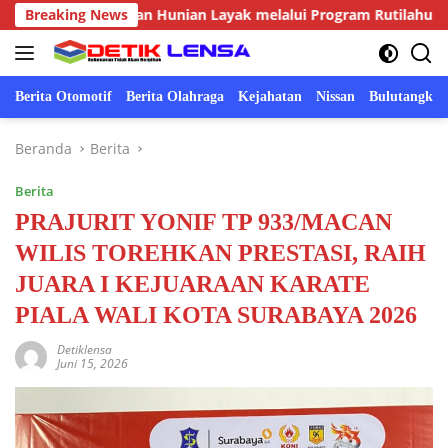
Langsung
 Wujudkan Hunian Layak melalui Program Rutilahu
Breaking News
Swas
ke
konten
Berita Otomotif
Berita Olahraga
Kejahatan
Nissan
Bulutangkis
Beranda
Berita
Berita
PRAJURIT YONIF TP 933/MACAN
WILIS TOREHKAN PRESTASI, RAIH
JUARA I KEJUARAAN KARATE
PIALA WALI KOTA SURABAYA 2026
Detiklensa
Juni 15, 2026