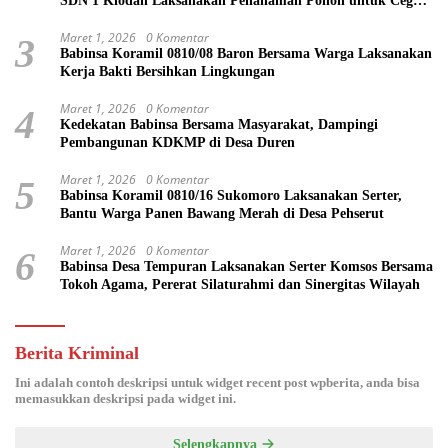
SDN 1 Klodan Laksanakan Penanaman Pohon untuk Cegah
Banjir dan Polusi Udara
Maret 1, 2026
0 Komentar
3
Babinsa Koramil 0810/08 Baron Bersama Warga Laksanakan
Kerja Bakti Bersihkan Lingkungan
Maret 1, 2026
0 Komentar
4
Kedekatan Babinsa Bersama Masyarakat, Dampingi
Pembangunan KDKMP di Desa Duren
Maret 1, 2026
0 Komentar
5
Babinsa Koramil 0810/16 Sukomoro Laksanakan Serter,
Bantu Warga Panen Bawang Merah di Desa Pehserut
Maret 1, 2026
0 Komentar
6
Babinsa Desa Tempuran Laksanakan Serter Komsos Bersama
Tokoh Agama, Pererat Silaturahmi dan Sinergitas Wilayah
Berita Kriminal
Ini adalah contoh deskripsi untuk widget recent post wpberita, anda bisa
memasukkan deskripsi pada widget ini.
Selengkapnya