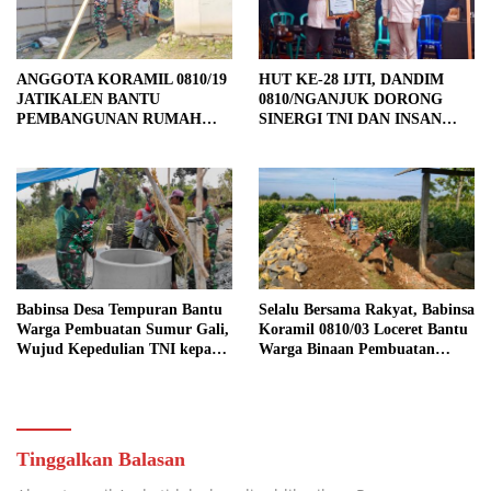
ANGGOTA KORAMIL 0810/19
HUT KE-28 IJTI, DANDIM
JATIKALEN BANTU
0810/NGANJUK DORONG
PEMBANGUNAN RUMAH
SINERGI TNI DAN INSAN
RTLH DI DESA JATIKALEN
PERS
Babinsa Desa Tempuran Bantu
Selalu Bersama Rakyat, Babinsa
Warga Pembuatan Sumur Gali,
Koramil 0810/03 Loceret Bantu
Wujud Kepedulian TNI kepada
Warga Binaan Pembuatan
Masyarakat
Tanggul Jalan Sawah
Tinggalkan Balasan