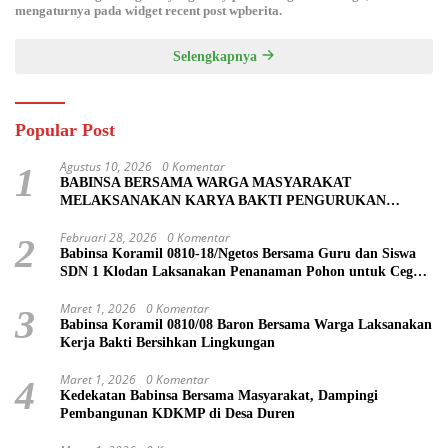
mengaturnya pada widget recent post wpberita.
Selengkapnya
Popular Post
Agustus 10, 2026
0 Komentar
1
BABINSA BERSAMA WARGA MASYARAKAT
MELAKSANAKAN KARYA BAKTI PENGURUKAN
TANAH KANAN KIRI JALAN DI DESA BALONGREJO
Februari 28, 2026
0 Komentar
2
Babinsa Koramil 0810-18/Ngetos Bersama Guru dan Siswa
SDN 1 Klodan Laksanakan Penanaman Pohon untuk Cegah
Banjir dan Polusi Udara
Maret 1, 2026
0 Komentar
3
Babinsa Koramil 0810/08 Baron Bersama Warga Laksanakan
Kerja Bakti Bersihkan Lingkungan
Maret 1, 2026
0 Komentar
4
Kedekatan Babinsa Bersama Masyarakat, Dampingi
Pembangunan KDKMP di Desa Duren