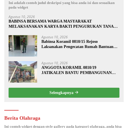
Ini adalah contoh judul deskripsi yang bisa anda isi dan sesuaikan
pada widget
Agustus 10, 2026
BABINSA BERSAMA WARGA MASYARAKAT
MELAKSANAKAN KARYA BAKTI PENGURUKAN TANAH
KANAN KIRI JALAN DI DESA BALONGREJO
Agustus 10, 2026
Babinsa Koramil 0810/15 Rejoso
Laksanakan Pengecatan Rumah Bantuan
Program Rutilahu di Wilayah Binaan
Agustus 10, 2026
ANGGOTA KORAMIL 0810/19
JATIKALEN BANTU PEMBANGUNAN
RUMAH RTLH DI DESA JATIKALEN
Selengkapnya
Berita Olahraga
Ini contoh widget dengan style gallery pada kategori olahraga, anda bisa