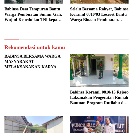
Babinsa Desa Tempuran Bantu
Selalu Bersama Rakyat, Babinsa
Warga Pembuatan Sumur Gali,
Koramil 0810/03 Loceret Bantu
Wujud Kepedulian TNI kepada
Warga Binaan Pembuatan
Masyarakat
Tanggul Jalan Sawah
Rekomendasi untuk kamu
BABINSA BERSAMA WARGA
MASYARAKAT
MELAKSANAKAN KARYA
BAKTI PENGURUKAN
TANAH KANAN KIRI JALAN
DI DESA BALONGREJO
Babinsa Koramil 0810/15 Rejoso
Laksanakan Pengecatan Rumah
Bantuan Program Rutilahu di
Wilayah Binaan