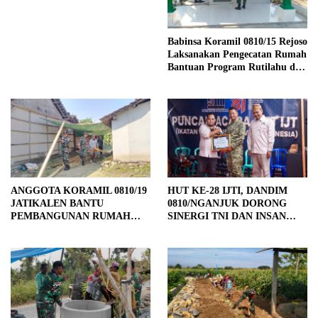
TANAH KANAN KIRI JALAN
DI DESA BALONGREJO
Babinsa Koramil 0810/15 Rejoso
Laksanakan Pengecatan Rumah
Bantuan Program Rutilahu di
Wilayah Binaan
ANGGOTA KORAMIL 0810/19
HUT KE-28 IJTI, DANDIM
JATIKALEN BANTU
0810/NGANJUK DORONG
PEMBANGUNAN RUMAH
SINERGI TNI DAN INSAN
RTLH DI DESA JATIKALEN
PERS