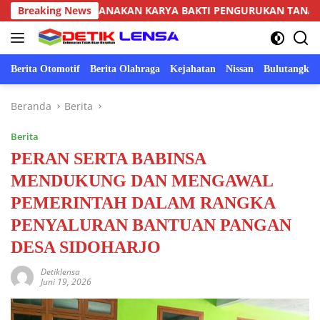
Langsung
 MELAKSANAKAN KARYA BAKTI PENGURUKAN TANAH KANAN KIR
Breaking News
ke
konten
Berita Otomotif
Berita Olahraga
Kejahatan
Nissan
Bulutangkis
Beranda
Berita
Berita
PERAN SERTA BABINSA
MENDUKUNG DAN MENGAWAL
PEMERINTAH DALAM RANGKA
PENYALURAN BANTUAN PANGAN
DESA SIDOHARJO
Detiklensa
Juni 19, 2026