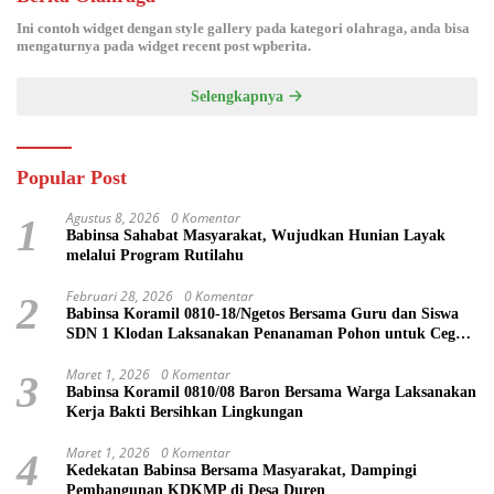
Ini contoh widget dengan style gallery pada kategori olahraga, anda bisa
mengaturnya pada widget recent post wpberita.
Selengkapnya
Popular Post
Agustus 8, 2026
0 Komentar
1
Babinsa Sahabat Masyarakat, Wujudkan Hunian Layak
melalui Program Rutilahu
Februari 28, 2026
0 Komentar
2
Babinsa Koramil 0810-18/Ngetos Bersama Guru dan Siswa
SDN 1 Klodan Laksanakan Penanaman Pohon untuk Cegah
Banjir dan Polusi Udara
Maret 1, 2026
0 Komentar
3
Babinsa Koramil 0810/08 Baron Bersama Warga Laksanakan
Kerja Bakti Bersihkan Lingkungan
Maret 1, 2026
0 Komentar
4
Kedekatan Babinsa Bersama Masyarakat, Dampingi
Pembangunan KDKMP di Desa Duren