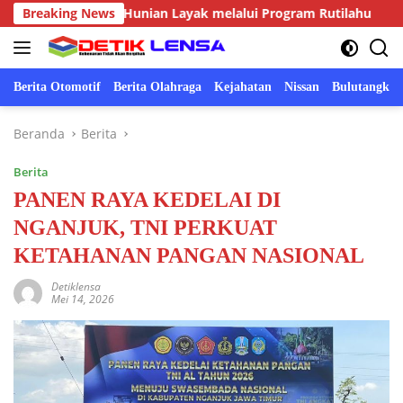
Langsung
judkan Hunian Layak melalui Program Rutilahu
Breaking News
Swasemb
ke
konten
Berita Otomotif
Berita Olahraga
Kejahatan
Nissan
Bulutangkis
Beranda
Berita
Berita
PANEN RAYA KEDELAI DI
NGANJUK, TNI PERKUAT
KETAHANAN PANGAN NASIONAL
Detiklensa
Mei 14, 2026