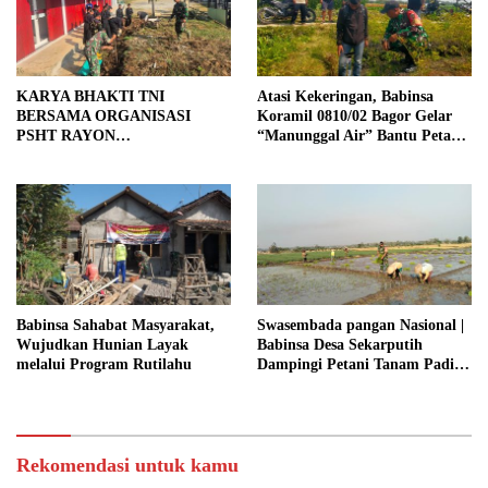
KARYA BHAKTI TNI
Atasi Kekeringan, Babinsa
BERSAMA ORGANISASI
Koramil 0810/02 Bagor Gelar
PSHT RAYON
“Manunggal Air” Bantu Petani
MARGOPATUT, WUJUDKAN
di Desa
SEMANGAT GOTONG
ROYONG DAN
KEMANUNGGALAN TNI-
RAKYAT
Babinsa Sahabat Masyarakat,
Swasembada pangan Nasional |
Wujudkan Hunian Layak
Babinsa Desa Sekarputih
melalui Program Rutilahu
Dampingi Petani Tanam Padi,
Dukung Ketahanan Pangan
Rekomendasi untuk kamu