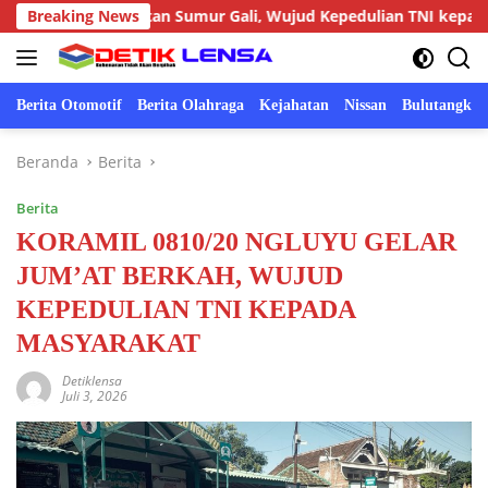
Langsung
embuatan Sumur Gali, Wujud Kepedulian TNI kepada Masyaraka
Breaking News
ke
konten
Berita Otomotif
Berita Olahraga
Kejahatan
Nissan
Bulutangkis
Beranda
Berita
Berita
KORAMIL 0810/20 NGLUYU GELAR
JUM’AT BERKAH, WUJUD
KEPEDULIAN TNI KEPADA
MASYARAKAT
Detiklensa
Juli 3, 2026