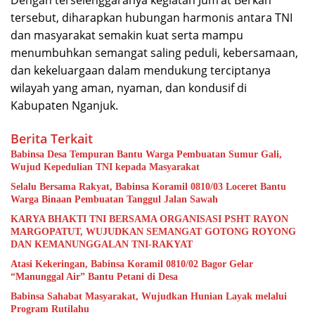
Dengan terselenggaranya kegiatan Jum’at Berkah
tersebut, diharapkan hubungan harmonis antara TNI
dan masyarakat semakin kuat serta mampu
menumbuhkan semangat saling peduli, kebersamaan,
dan kekeluargaan dalam mendukung terciptanya
wilayah yang aman, nyaman, dan kondusif di
Kabupaten Nganjuk.
Berita Terkait
Babinsa Desa Tempuran Bantu Warga Pembuatan Sumur Gali,
Wujud Kepedulian TNI kepada Masyarakat
Selalu Bersama Rakyat, Babinsa Koramil 0810/03 Loceret Bantu
Warga Binaan Pembuatan Tanggul Jalan Sawah
KARYA BHAKTI TNI BERSAMA ORGANISASI PSHT RAYON
MARGOPATUT, WUJUDKAN SEMANGAT GOTONG ROYONG
DAN KEMANUNGGALAN TNI-RAKYAT
Atasi Kekeringan, Babinsa Koramil 0810/02 Bagor Gelar
“Manunggal Air” Bantu Petani di Desa
Babinsa Sahabat Masyarakat, Wujudkan Hunian Layak melalui
Program Rutilahu