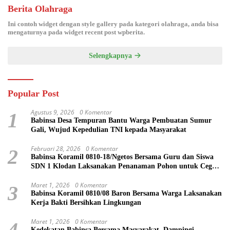
Berita Olahraga
Ini contoh widget dengan style gallery pada kategori olahraga, anda bisa
mengaturnya pada widget recent post wpberita.
Selengkapnya
Popular Post
Agustus 9, 2026
0 Komentar
1
Babinsa Desa Tempuran Bantu Warga Pembuatan Sumur
Gali, Wujud Kepedulian TNI kepada Masyarakat
Februari 28, 2026
0 Komentar
2
Babinsa Koramil 0810-18/Ngetos Bersama Guru dan Siswa
SDN 1 Klodan Laksanakan Penanaman Pohon untuk Cegah
Banjir dan Polusi Udara
Maret 1, 2026
0 Komentar
3
Babinsa Koramil 0810/08 Baron Bersama Warga Laksanakan
Kerja Bakti Bersihkan Lingkungan
Maret 1, 2026
0 Komentar
4
Kedekatan Babinsa Bersama Masyarakat, Dampingi