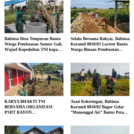
Babinsa Desa Tempuran Bantu
Selalu Bersama Rakyat, Babinsa
Warga Pembuatan Sumur Gali,
Koramil 0810/03 Loceret Bantu
Wujud Kepedulian TNI kepada
Warga Binaan Pembuatan
Masyarakat
Tanggul Jalan Sawah
KARYA BHAKTI TNI
Atasi Kekeringan, Babinsa
BERSAMA ORGANISASI
Koramil 0810/02 Bagor Gelar
PSHT RAYON
“Manunggal Air” Bantu Petani
MARGOPATUT, WUJUDKAN
di Desa
SEMANGAT GOTONG
ROYONG DAN
KEMANUNGGALAN TNI-