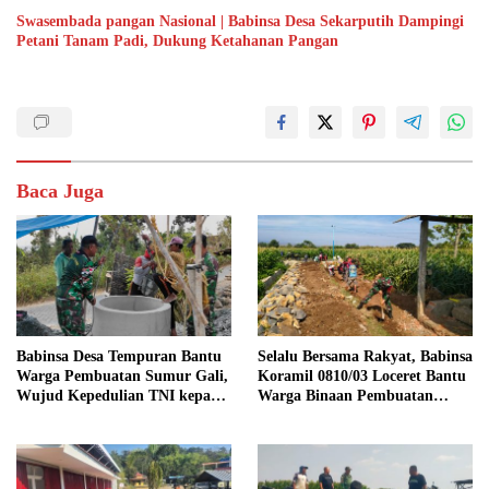
Swasembada pangan Nasional | Babinsa Desa Sekarputih Dampingi
Petani Tanam Padi, Dukung Ketahanan Pangan
Baca Juga
Babinsa Desa Tempuran Bantu
Selalu Bersama Rakyat, Babinsa
Warga Pembuatan Sumur Gali,
Koramil 0810/03 Loceret Bantu
Wujud Kepedulian TNI kepada
Warga Binaan Pembuatan
Masyarakat
Tanggul Jalan Sawah