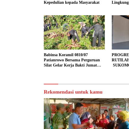
Kepedulian kepada Masyarakat
Lingkung
Kendalre
Babinsa Koramil 0810/07
PROGRE
Patianrowo Bersama Perguruan
RUTILA
Silat Gelar Kerja Bakti Jumat
SUKOMO
Bersih.
PERSEN
TAHAP 
Rekomendasi untuk kamu