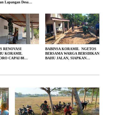
an Lapangan Desa
jo
S RENOVASI
BABINSA KORAMIL NGETOS
HU KORAMIL
BERSAMA WARGA BERSIHKAN
RO CAPAI 88
BAHU JALAN, SIAPKAN
, 10 RUMAH MASUK
LOKASI UNTUK PENGECORAN
PENYELESAIAN