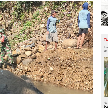
B
In
da
Ag
Ko