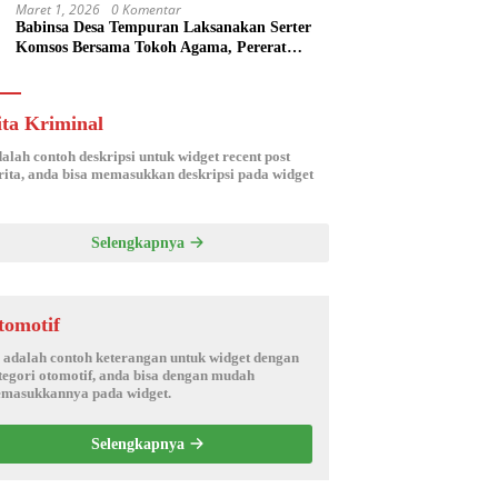
Maret 1, 2026
0 Komentar
Babinsa Desa Tempuran Laksanakan Serter
Komsos Bersama Tokoh Agama, Pererat
Silaturahmi dan Sinergitas Wilayah
ita Kriminal
dalah contoh deskripsi untuk widget recent post
ita, anda bisa memasukkan deskripsi pada widget
Selengkapnya
tomotif
i adalah contoh keterangan untuk widget dengan
tegori otomotif, anda bisa dengan mudah
masukkannya pada widget.
Selengkapnya