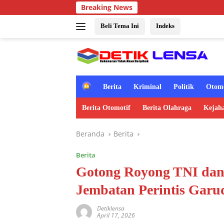
Langsung
Breaking News
ke
konten
Beli Tema Ini
Indeks
H
Berita
Kriminal
Politik
Otomo
o
m
Berita Otomotif
Berita Olahraga
Kejah
e
Beranda
Berita
Berita
Gotong Royong TNI dan
Jembatan Perintis Garu
Detiklensa
April 17, 2026