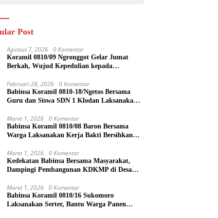
ular Post
Agustus 7, 2026
0 Komentar
Koramil 0810/09 Ngronggot Gelar Jumat
Berkah, Wujud Kepedulian kepada
Masyarakat
Februari 28, 2026
0 Komentar
Babinsa Koramil 0810-18/Ngetos Bersama
Guru dan Siswa SDN 1 Klodan Laksanakan
Penanaman Pohon untuk Cegah Banjir dan
Polusi Udara
Maret 1, 2026
0 Komentar
Babinsa Koramil 0810/08 Baron Bersama
Warga Laksanakan Kerja Bakti Bersihkan
Lingkungan
Maret 1, 2026
0 Komentar
Kedekatan Babinsa Bersama Masyarakat,
Dampingi Pembangunan KDKMP di Desa
Duren
Maret 1, 2026
0 Komentar
Babinsa Koramil 0810/16 Sukomoro
Laksanakan Serter, Bantu Warga Panen
Bawang Merah di Desa Pehserut