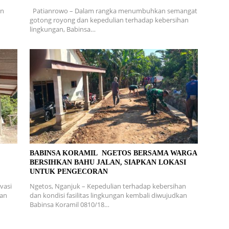
en
Patianrowo – Dalam rangka menumbuhkan semangat
gotong royong dan kepedulian terhadap kebersihan
lingkungan, Babinsa…
L
BABINSA KORAMIL NGETOS BERSAMA WARGA
BERSIHKAN BAHU JALAN, SIAPKAN LOKASI
UNTUK PENGECORAN
vasi
Ngetos, Nganjuk – Kepedulian terhadap kebersihan
ran
dan kondisi fasilitas lingkungan kembali diwujudkan
Babinsa Koramil 0810/18…