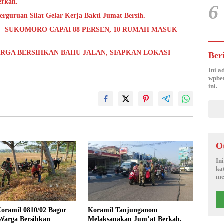
erkah.
6
rguruan Silat Gelar Kerja Bakti Jumat Bersih.
 SUKOMORO CAPAI 88 PERSEN, 10 RUMAH MASUK
RGA BERSIHKAN BAHU JALAN, SIAPKAN LOKASI
Ber
Ini a
wpber
ini.
O
In
ka
me
oramil 0810/02 Bagor
Koramil Tanjunganom
Warga Bersihkan
Melaksanakan Jum’at Berkah.