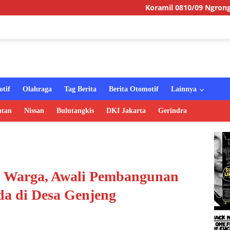
Koramil 0810/09 Ngronggot Gelar Juma
tif
Olahraga
Tag Berita
Berita Otomotif
Lainnya
atan
Nissan
Bulutangkis
DKI Jakarta
Gerindra
 Warga, Awali Pembangunan
da di Desa Genjeng