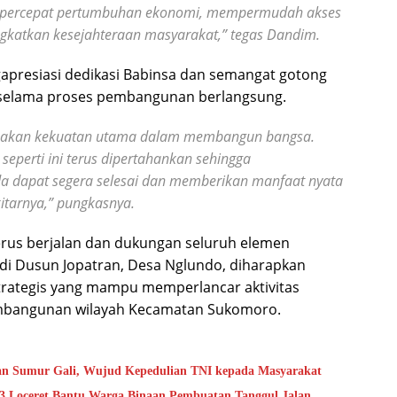
mpercepat pertumbuhan ekonomi, mempermudah akses
ngkatkan kesejahteraan masyarakat,” tegas Dandim.
ngapresiasi dedikasi Babinsa dan semangat gotong
a selama proses pembangunan berlangsung.
pakan kekuatan utama dalam membangun bangsa.
perti ini terus dipertahankan sehingga
a dapat segera selesai dan memberikan manfaat nyata
itarnya,” pungkasnya.
us berjalan dan dukungan seluruh elemen
 di Dusun Jopatran, Desa Nglundo, diharapkan
trategis yang mampu memperlancar aktivitas
mbangunan wilayah Kecamatan Sukomoro.
n Sumur Gali, Wujud Kepedulian TNI kepada Masyarakat
03 Loceret Bantu Warga Binaan Pembuatan Tanggul Jalan