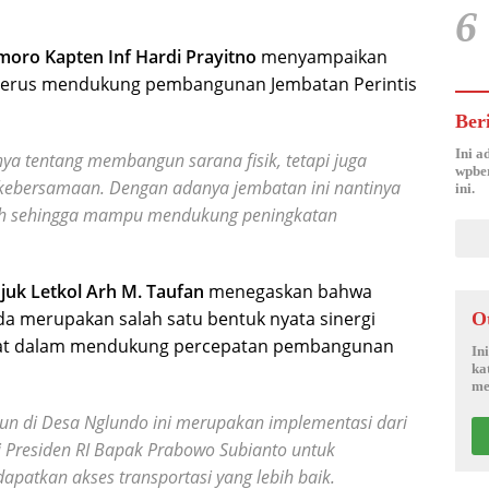
6
oro Kapten Inf Hardi Prayitno
menyampaikan
 terus mendukung pembangunan Jembatan Perintis
Ber
Ini a
a tentang membangun sarana fisik, tetapi juga
wpber
ebersamaan. Dengan adanya jembatan ini nantinya
ini.
ah sehingga mampu mendukung peningkatan
uk Letkol Arh M. Taufan
menegaskan bahwa
 merupakan salah satu bentuk nyata sinergi
O
akat dalam mendukung percepatan pembangunan
In
ka
me
gun di Desa Nglundo ini merupakan implementasi dari
 Presiden RI Bapak Prabowo Subianto untuk
atkan akses transportasi yang lebih baik.