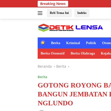
Langsung
Breaking News
ke
konten
Beli Tema Ini
Indeks
H
Berita
Kriminal
Politik
Otomo
o
m
Berita Otomotif
Berita Olahraga
Kejah
e
Beranda
Berita
Berita
GOTONG ROYONG BA
BANGUN JEMBATAN P
NGLUNDO