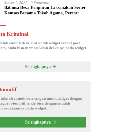
Maret 1, 2026
0 Komentar
Babinsa Desa Tempuran Laksanakan Serter
Komsos Bersama Tokoh Agama, Pererat
Silaturahmi dan Sinergitas Wilayah
ita Kriminal
dalah contoh deskripsi untuk widget recent post
ita, anda bisa memasukkan deskripsi pada widget
Selengkapnya
tomotif
i adalah contoh keterangan untuk widget dengan
tegori otomotif, anda bisa dengan mudah
masukkannya pada widget.
Selengkapnya