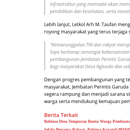
Infrastruktur yang memadai akan me
pendidikan dan kesehatan, serta meni
Lebih lanjut, Letkol Arh M. Taufan me
royong masyarakat yang terus terjag
“Kemanunggalan TNI dan rakyat meru
Saya berharap semangat kebersamaan se
pembangunan Jembatan Perintis Garud
bagi masyarakat Desa Nglundo dan sek
Dengan progres pembangunan yang ter
masyarakat, Jembatan Perintis Garuda
segera rampung dan menjadi sarana s
warga serta mendukung kemajuan pe
Berita Terkait
Babinsa Desa Tempuran Bantu Warga Pembuata
Selalu Bersama Rakyat, Babinsa Koramil 0810/