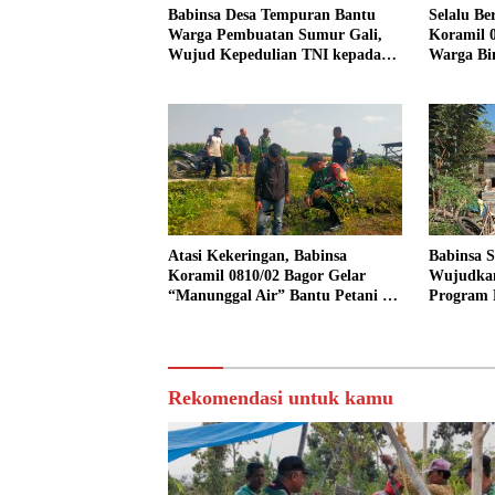
Babinsa Desa Tempuran Bantu
Selalu Be
Warga Pembuatan Sumur Gali,
Koramil 0
Wujud Kepedulian TNI kepada
Warga Bi
Masyarakat
Tanggul 
Atasi Kekeringan, Babinsa
Babinsa 
Koramil 0810/02 Bagor Gelar
Wujudkan
“Manunggal Air” Bantu Petani di
Program 
Desa
Rekomendasi untuk kamu