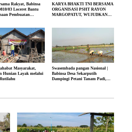
rsama Rakyat, Babinsa
KARYA BHAKTI TNI BERSAMA
810/03 Loceret Bantu
ORGANISASI PSHT RAYON
naan Pembuatan
MARGOPATUT, WUJUDKAN
Jalan Sawah
SEMANGAT GOTONG
ROYONG DAN
KEMANUNGGALAN TNI-
RAKYAT
Sahabat Masyarakat,
Swasembada pangan Nasional |
 Hunian Layak melalui
Babinsa Desa Sekarputih
Rutilahu
Dampingi Petani Tanam Padi,
Dukung Ketahanan Pangan