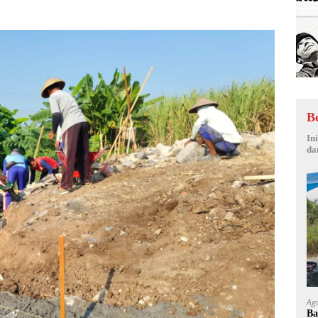
B
In
da
Ag
Ba