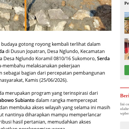
Pe
TN
budaya gotong royong kembali terlihat dalam
da
di Dusun Jopatran, Desa Nglundo, Kecamatan
a Desa Nglundo Koramil 0810/16 Sukomoro,
Serda
hu-membahu melaksanakan pekerjaan
n sebagai bagian dari percepatan pembangunan
masyarakat, Kamis (25/06/2026).
a merupakan program yang terinspirasi dari
Ber
rabowo Subianto
dalam rangka mempercepat
Ini c
dan membuka akses wilayah yang selama ini masih
olahr
wpber
but nantinya diharapkan mampu memperlancar
ribusi hasil pertanian, memudahkan akses
ngkatkan perekonomian warga.