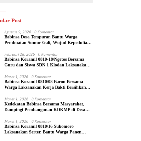
ular Post
Agustus 9, 2026
0 Komentar
Babinsa Desa Tempuran Bantu Warga
Pembuatan Sumur Gali, Wujud Kepedulian
TNI kepada Masyarakat
Februari 28, 2026
0 Komentar
Babinsa Koramil 0810-18/Ngetos Bersama
Guru dan Siswa SDN 1 Klodan Laksanakan
Penanaman Pohon untuk Cegah Banjir dan
Polusi Udara
Maret 1, 2026
0 Komentar
Babinsa Koramil 0810/08 Baron Bersama
Warga Laksanakan Kerja Bakti Bersihkan
Lingkungan
Maret 1, 2026
0 Komentar
Kedekatan Babinsa Bersama Masyarakat,
Dampingi Pembangunan KDKMP di Desa
Duren
Maret 1, 2026
0 Komentar
Babinsa Koramil 0810/16 Sukomoro
Laksanakan Serter, Bantu Warga Panen
Bawang Merah di Desa Pehserut