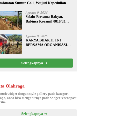
mbuatan Sumur Gali, Wujud Kepedulian
I kepada Masyarakat
Agustus 9, 2026
Selalu Bersama Rakyat,
Babinsa Koramil 0810/03
Loceret Bantu Warga Binaan
Pembuatan Tanggul Jalan
Sawah
Agustus 9, 2026
KARYA BHAKTI TNI
BERSAMA ORGANISASI
PSHT RAYON
MARGOPATUT,
WUJUDKAN SEMANGAT
Selengkapnya
GOTONG ROYONG DAN
KEMANUNGGALAN TNI-
RAKYAT
ita Olahraga
ontoh widget dengan style gallery pada kategori
aga, anda bisa mengaturnya pada widget recent post
ita.
Selengkapnya