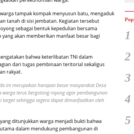
ma warga tampak kompak menyusun batu, mengaduk
Pop
 tanah di sisi jembatan. Kegiatan tersebut
royong sebagai bentuk kepedulian bersama
1
 yang akan memberikan manfaat besar bagi
2
ngatakan bahwa keterlibatan TNI dalam
n dari tugas pembinaan teritorial sekaligus
n rakyat.
3
da ini merupakan harapan besar masyarakat Desa
a warga terus bergotong royong agar pembangunan
4
ai target sehingga segera dapat dimanfaatkan oleh
5
yang ditunjukkan warga menjadi bukti bahwa
n utama dalam mendukung pembangunan di