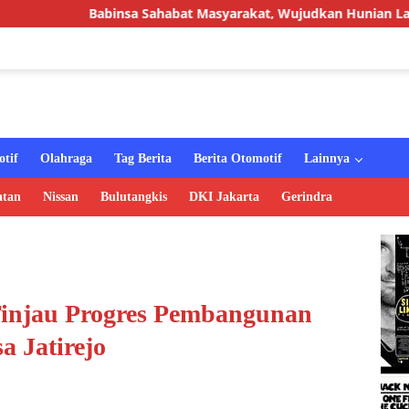
sa Sahabat Masyarakat, Wujudkan Hunian Layak melalui Progra
tif
Olahraga
Tag Berita
Berita Otomotif
Lainnya
atan
Nissan
Bulutangkis
DKI Jakarta
Gerindra
injau Progres Pembangunan
a Jatirejo