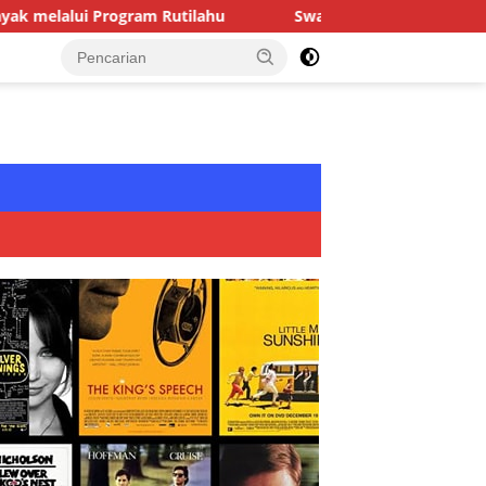
m Rutilahu
Swasembada pangan Nasional | Babinsa Des