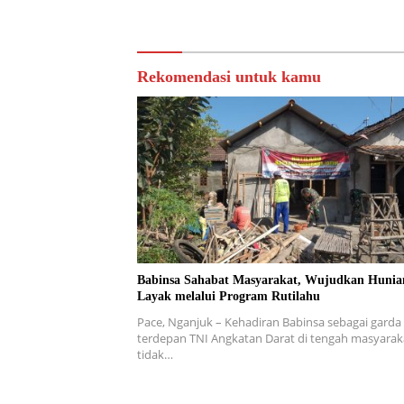
Bawang Merah di Wilayah Binaan
Rekomendasi untuk kamu
Babinsa Sahabat Masyarakat, Wujudkan Hunia
Layak melalui Program Rutilahu
Pace, Nganjuk – Kehadiran Babinsa sebagai garda
terdepan TNI Angkatan Darat di tengah masyarak
tidak…