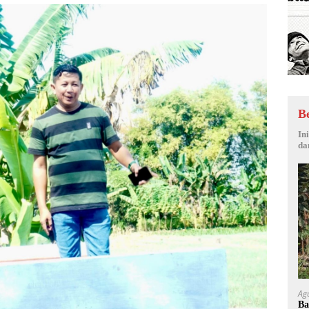
B
In
da
Ag
Ba