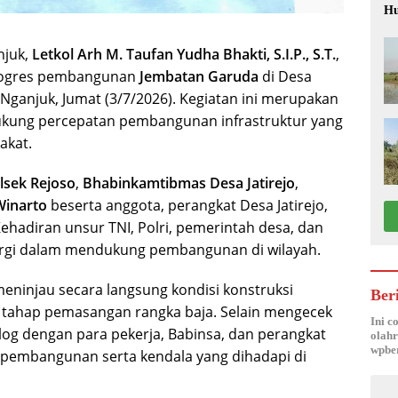
Hu
njuk,
Letkol Arh M. Taufan Yudha Bhakti, S.I.P., S.T.
,
progres pembangunan
Jembatan Garuda
di Desa
Nganjuk, Jumat (3/7/2026). Kegiatan ini merupakan
kung percepatan pembangunan infrastruktur yang
akat.
lsek Rejoso
,
Bhabinkamtibmas Desa Jatirejo
,
Winarto
beserta anggota, perangkat Desa Jatirejo,
hadiran unsur TNI, Polri, pemerintah desa, dan
rgi dalam mendukung pembangunan di wilayah.
ninjau secara langsung kondisi konstruksi
Ber
i tahap pemasangan rangka baja. Selain mengecek
Ini c
alog dengan para pekerja, Babinsa, dan perangkat
olahr
wpber
embangunan serta kendala yang dihadapi di