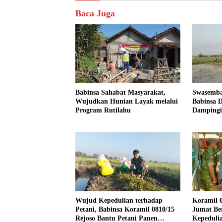
Baca Juga
Babinsa Sahabat Masyarakat,
Swasemba
Wujudkan Hunian Layak melalui
Babinsa D
Program Rutilahu
Dampingi
Dukung 
Wujud Kepedulian terhadap
Koramil 0
Petani, Babinsa Koramil 0810/15
Jumat Be
Rejoso Bantu Petani Panen
Kepeduli