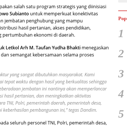
kan salah satu program strategis yang diinisiasi
bowo Subianto
untuk memperkuat konektivitas
Pop
nan jembatan penghubung yang mampu
tribusi hasil pertanian, akses pendidikan,
1
g pertumbuhan ekonomi di daerah.
k Letkol Arh M. Taufan Yudha Bhakti
menegaskan
2
an dan semangat kebersamaan selama proses
3
ktur yang sangat dibutuhkan masyarakat. Kami
i tepat waktu dengan hasil yang berkualitas sehingga
Keberadaan jembatan ini nantinya akan memperlancar
4
si hasil pertanian, dan meningkatkan aktivitas
ra TNI, Polri, pemerintah daerah, pemerintah desa,
i keberhasilan pembangunan ini,”
tegas Dandim.
5
da seluruh personel TNI, Polri, pemerintah desa,