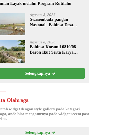
nian Layak melalui Program Rutilahu
Agustus 8, 2026
Swasembada pangan
Nasional | Babinsa Desa
Sekarputih Dampingi Petani
Tanam Padi, Dukung
Ketahanan Pangan
Agustus 8, 2026
Babinsa Koramil 0810/08
Baron Ikut Serta Karya
Bakti Bersihkan Saluran Air
di Wilayah Binaan
Selengkapnya
ita Olahraga
ontoh widget dengan style gallery pada kategori
aga, anda bisa mengaturnya pada widget recent post
ita.
Selengkapnya