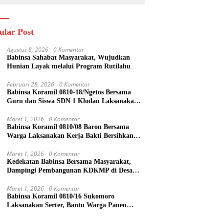
ular Post
Agustus 8, 2026
0 Komentar
Babinsa Sahabat Masyarakat, Wujudkan
Hunian Layak melalui Program Rutilahu
Februari 28, 2026
0 Komentar
Babinsa Koramil 0810-18/Ngetos Bersama
Guru dan Siswa SDN 1 Klodan Laksanakan
Penanaman Pohon untuk Cegah Banjir dan
Polusi Udara
Maret 1, 2026
0 Komentar
Babinsa Koramil 0810/08 Baron Bersama
Warga Laksanakan Kerja Bakti Bersihkan
Lingkungan
Maret 1, 2026
0 Komentar
Kedekatan Babinsa Bersama Masyarakat,
Dampingi Pembangunan KDKMP di Desa
Duren
Maret 1, 2026
0 Komentar
Babinsa Koramil 0810/16 Sukomoro
Laksanakan Serter, Bantu Warga Panen
Bawang Merah di Desa Pehserut