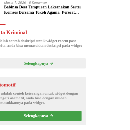
Maret 1, 2026
0 Komentar
Babinsa Desa Tempuran Laksanakan Serter
Komsos Bersama Tokoh Agama, Pererat
Silaturahmi dan Sinergitas Wilayah
ita Kriminal
dalah contoh deskripsi untuk widget recent post
ita, anda bisa memasukkan deskripsi pada widget
Selengkapnya
tomotif
i adalah contoh keterangan untuk widget dengan
tegori otomotif, anda bisa dengan mudah
masukkannya pada widget.
Selengkapnya