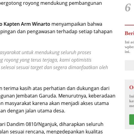
us bergotong royong mendukung pembangunan
6
so Kapten Arm Winarto
menyampaikan bahwa
pingan dan pengawasan terhadap setiap tahapan
Ber
Ini a
wpber
masyarakat untuk mendukung seluruh proses
ini.
royong yang terus terjaga, kami optimistis
lesai sesuai target dan segera dimanfaatkan oleh
O
n terima kasih atas perhatian dan dukungan dari
gunan Jembatan Garuda. Menurutnya, keberadaan
In
ka
kan masyarakat karena akan menjadi akses utama
me
n dengan jalan utama desa.
ari Dandim 0810/Nganjuk, diharapkan seluruh
lan sesuai rencana, mengedepankan kualitas