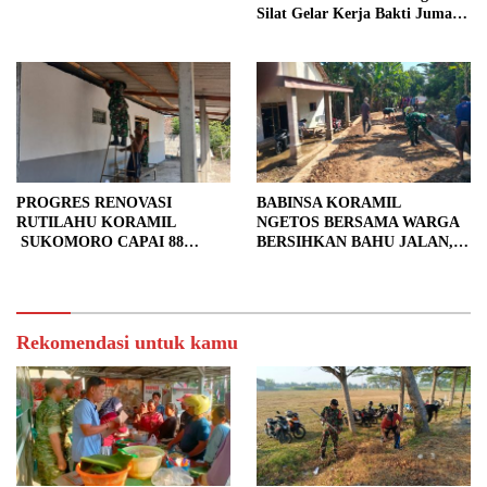
Silat Gelar Kerja Bakti Jumat
Bersih.
PROGRES RENOVASI
BABINSA KORAMIL
RUTILAHU KORAMIL
NGETOS BERSAMA WARGA
SUKOMORO CAPAI 88
BERSIHKAN BAHU JALAN,
PERSEN, 10 RUMAH MASUK
SIAPKAN LOKASI UNTUK
TAHAP PENYELESAIAN
PENGECORAN
Rekomendasi untuk kamu