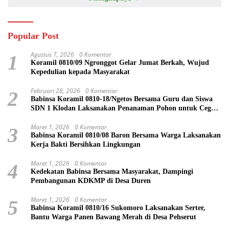
Popular Post
Agustus 7, 2026
0 Komentar
1
Koramil 0810/09 Ngronggot Gelar Jumat Berkah, Wujud
Kepedulian kepada Masyarakat
Februari 28, 2026
0 Komentar
2
Babinsa Koramil 0810-18/Ngetos Bersama Guru dan Siswa
SDN 1 Klodan Laksanakan Penanaman Pohon untuk Cegah
Banjir dan Polusi Udara
Maret 1, 2026
0 Komentar
3
Babinsa Koramil 0810/08 Baron Bersama Warga Laksanakan
Kerja Bakti Bersihkan Lingkungan
Maret 1, 2026
0 Komentar
4
Kedekatan Babinsa Bersama Masyarakat, Dampingi
Pembangunan KDKMP di Desa Duren
Maret 1, 2026
0 Komentar
5
Babinsa Koramil 0810/16 Sukomoro Laksanakan Serter,
Bantu Warga Panen Bawang Merah di Desa Pehserut