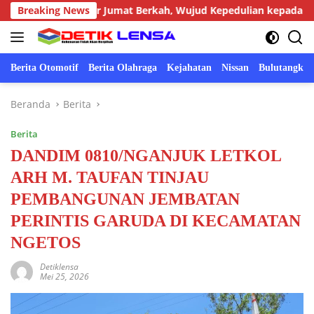
Langsung
ggot Gelar Jumat Berkah, Wujud Kepedulian kepada Masyarakat
Breaking News
ke
konten
Berita Otomotif
Berita Olahraga
Kejahatan
Nissan
Bulutangkis
Beranda
Berita
Berita
DANDIM 0810/NGANJUK LETKOL
ARH M. TAUFAN TINJAU
PEMBANGUNAN JEMBATAN
PERINTIS GARUDA DI KECAMATAN
NGETOS
Detiklensa
Mei 25, 2026