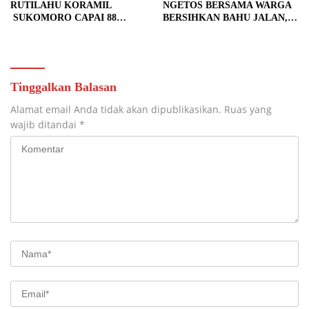
RUTILAHU KORAMIL
NGETOS BERSAMA WARGA
SUKOMORO CAPAI 88
BERSIHKAN BAHU JALAN,
PERSEN, 10 RUMAH MASUK
SIAPKAN LOKASI UNTUK
TAHAP PENYELESAIAN
PENGECORAN
Tinggalkan Balasan
Alamat email Anda tidak akan dipublikasikan.
Ruas yang
wajib ditandai
*