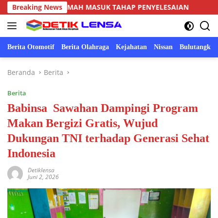
Langsung
10 RUMAH MASUK TAHAP PENYELESAIAN
Breaking News
BABINSA KOR
ke
konten
Berita Otomotif
Berita Olahraga
Kejahatan
Nissan
Bulutangkis
Beranda
Berita
Berita
Babinsa Sawahan Dampingi Program
Makan Bergizi Gratis, Wujud
Dukungan TNI terhadap Generasi Sehat
Indonesia
Detiklensa
Juni 2, 2026