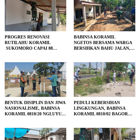
PROGRES RENOVASI
BABINSA KORAMIL
RUTILAHU KORAMIL
NGETOS BERSAMA WARGA
SUKOMORO CAPAI 88
BERSIHKAN BAHU JALAN,
PERSEN, 10 RUMAH MASUK
SIAPKAN LOKASI UNTUK
TAHAP PENYELESAIAN
PENGECORAN
BENTUK DISIPLIN DAN JIWA
PEDULI KEBERSIHAN
NASIONALISME, BABINSA
LINGKUNGAN, BABINSA
KORAMIL 0810/20 NGLUYU
KORAMIL 0810/02 BAGOR
LATIH PASKIBRA
BERSAMA WARGA
KUTOREJO GELAR KERJA
BAKTI