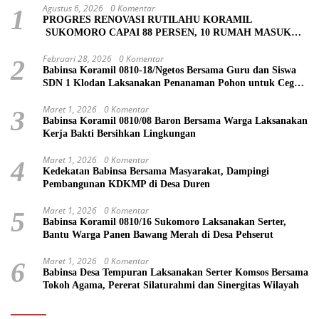
Agustus 6, 2026
0 Komentar
1
PROGRES RENOVASI RUTILAHU KORAMIL
SUKOMORO CAPAI 88 PERSEN, 10 RUMAH MASUK
TAHAP PENYELESAIAN
Februari 28, 2026
0 Komentar
2
Babinsa Koramil 0810-18/Ngetos Bersama Guru dan Siswa
SDN 1 Klodan Laksanakan Penanaman Pohon untuk Cegah
Banjir dan Polusi Udara
Maret 1, 2026
0 Komentar
3
Babinsa Koramil 0810/08 Baron Bersama Warga Laksanakan
Kerja Bakti Bersihkan Lingkungan
Maret 1, 2026
0 Komentar
4
Kedekatan Babinsa Bersama Masyarakat, Dampingi
Pembangunan KDKMP di Desa Duren
Maret 1, 2026
0 Komentar
5
Babinsa Koramil 0810/16 Sukomoro Laksanakan Serter,
Bantu Warga Panen Bawang Merah di Desa Pehserut
Maret 1, 2026
0 Komentar
6
Babinsa Desa Tempuran Laksanakan Serter Komsos Bersama
Tokoh Agama, Pererat Silaturahmi dan Sinergitas Wilayah