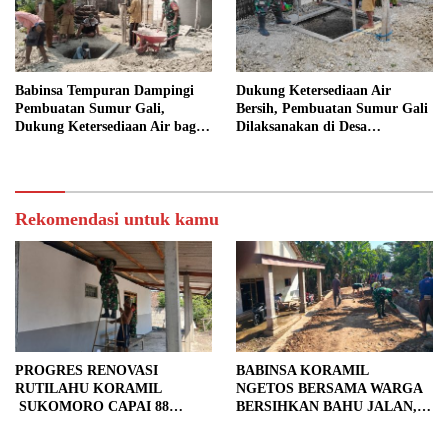
Babinsa Tempuran Dampingi
Dukung Ketersediaan Air
Pembuatan Sumur Gali,
Bersih, Pembuatan Sumur Gali
Dukung Ketersediaan Air bagi
Dilaksanakan di Desa
Warga
Tempuran
Rekomendasi untuk kamu
PROGRES RENOVASI
BABINSA KORAMIL
RUTILAHU KORAMIL
NGETOS BERSAMA WARGA
SUKOMORO CAPAI 88
BERSIHKAN BAHU JALAN,
PERSEN, 10 RUMAH MASUK
SIAPKAN LOKASI UNTUK
TAHAP PENYELESAIAN
PENGECORAN