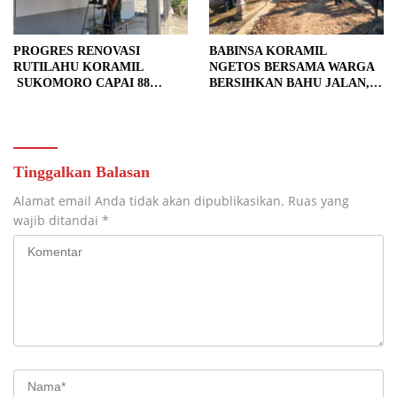
PROGRES RENOVASI
BABINSA KORAMIL
RUTILAHU KORAMIL
NGETOS BERSAMA WARGA
SUKOMORO CAPAI 88
BERSIHKAN BAHU JALAN,
PERSEN, 10 RUMAH MASUK
SIAPKAN LOKASI UNTUK
TAHAP PENYELESAIAN
PENGECORAN
Tinggalkan Balasan
Alamat email Anda tidak akan dipublikasikan.
Ruas yang
wajib ditandai
*