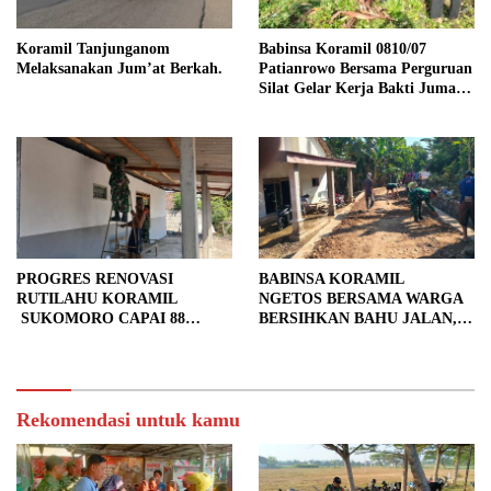
Koramil Tanjunganom
Babinsa Koramil 0810/07
Melaksanakan Jum’at Berkah.
Patianrowo Bersama Perguruan
Silat Gelar Kerja Bakti Jumat
Bersih.
PROGRES RENOVASI
BABINSA KORAMIL
RUTILAHU KORAMIL
NGETOS BERSAMA WARGA
SUKOMORO CAPAI 88
BERSIHKAN BAHU JALAN,
PERSEN, 10 RUMAH MASUK
SIAPKAN LOKASI UNTUK
TAHAP PENYELESAIAN
PENGECORAN
Rekomendasi untuk kamu