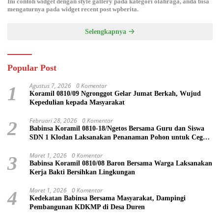
Ini contoh widget dengan style gallery pada kategori olahraga, anda bisa
mengaturnya pada widget recent post wpberita.
Selengkapnya
Popular Post
Agustus 7, 2026
0 Komentar
1
Koramil 0810/09 Ngronggot Gelar Jumat Berkah, Wujud
Kepedulian kepada Masyarakat
Februari 28, 2026
0 Komentar
2
Babinsa Koramil 0810-18/Ngetos Bersama Guru dan Siswa
SDN 1 Klodan Laksanakan Penanaman Pohon untuk Cegah
Banjir dan Polusi Udara
Maret 1, 2026
0 Komentar
3
Babinsa Koramil 0810/08 Baron Bersama Warga Laksanakan
Kerja Bakti Bersihkan Lingkungan
Maret 1, 2026
0 Komentar
4
Kedekatan Babinsa Bersama Masyarakat, Dampingi
Pembangunan KDKMP di Desa Duren