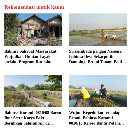
Rekomendasi untuk kamu
Babinsa Sahabat Masyarakat,
Swasembada pangan Nasional |
Wujudkan Hunian Layak
Babinsa Desa Sekarputih
melalui Program Rutilahu
Dampingi Petani Tanam Padi,
Dukung Ketahanan Pangan
Babinsa Koramil 0810/08 Baron
Wujud Kepedulian terhadap
Ikut Serta Karya Bakti
Petani, Babinsa Koramil
Bersihkan Saluran Air di
0810/15 Rejoso Bantu Petani
Wilayah Binaan
Panen Bawang Merah di