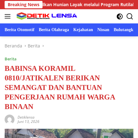
Langsung
at, Wujudkan Hunian Layak melalui Program Rutilahu
Breaking News
S
ke
konten
Berita Otomotif
Berita Olahraga
Kejahatan
Nissan
Bulutangkis
Beranda
Berita
Berita
BABINSA KORAMIL
0810/JATIKALEN BERIKAN
SEMANGAT DAN BANTUAN
PENGERJAAN RUMAH WARGA
BINAAN
Detiklensa
Juni 13, 2026