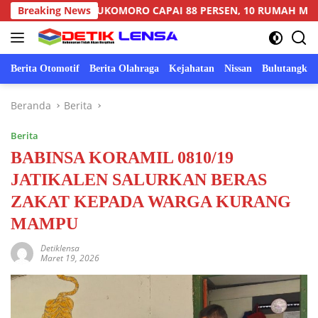
Langsung
AMIL SUKOMORO CAPAI 88 PERSEN, 10 RUMAH MASUK TAHAP 
Breaking News
ke
konten
Berita Otomotif
Berita Olahraga
Kejahatan
Nissan
Bulutangkis
Beranda
Berita
Berita
BABINSA KORAMIL 0810/19
JATIKALEN SALURKAN BERAS
ZAKAT KEPADA WARGA KURANG
MAMPU
Detiklensa
Maret 19, 2026