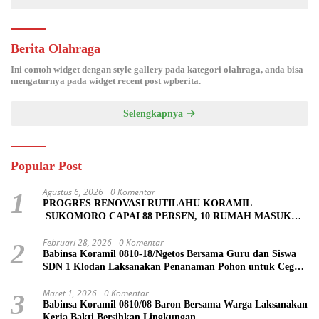
Berita Olahraga
Ini contoh widget dengan style gallery pada kategori olahraga, anda bisa
mengaturnya pada widget recent post wpberita.
Selengkapnya
Popular Post
Agustus 6, 2026
0 Komentar
1
PROGRES RENOVASI RUTILAHU KORAMIL
SUKOMORO CAPAI 88 PERSEN, 10 RUMAH MASUK
TAHAP PENYELESAIAN
Februari 28, 2026
0 Komentar
2
Babinsa Koramil 0810-18/Ngetos Bersama Guru dan Siswa
SDN 1 Klodan Laksanakan Penanaman Pohon untuk Cegah
Banjir dan Polusi Udara
Maret 1, 2026
0 Komentar
3
Babinsa Koramil 0810/08 Baron Bersama Warga Laksanakan
Kerja Bakti Bersihkan Lingkungan