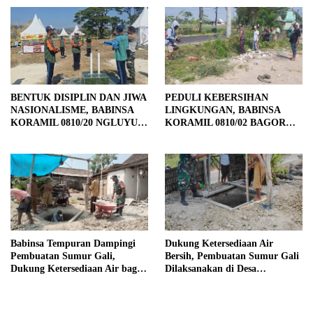
TAHAP PENYELESAIAN
PENGECORAN
BENTUK DISIPLIN DAN JIWA
PEDULI KEBERSIHAN
NASIONALISME, BABINSA
LINGKUNGAN, BABINSA
KORAMIL 0810/20 NGLUYU
KORAMIL 0810/02 BAGOR
LATIH PASKIBRA
BERSAMA WARGA
KUTOREJO GELAR KERJA
BAKTI
Babinsa Tempuran Dampingi
Dukung Ketersediaan Air
Pembuatan Sumur Gali,
Bersih, Pembuatan Sumur Gali
Dukung Ketersediaan Air bagi
Dilaksanakan di Desa
Warga
Tempuran