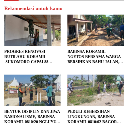
Rekomendasi untuk kamu
PROGRES RENOVASI
BABINSA KORAMIL
RUTILAHU KORAMIL
NGETOS BERSAMA WARGA
SUKOMORO CAPAI 88
BERSIHKAN BAHU JALAN,
PERSEN, 10 RUMAH MASUK
SIAPKAN LOKASI UNTUK
TAHAP PENYELESAIAN
PENGECORAN
BENTUK DISIPLIN DAN JIWA
PEDULI KEBERSIHAN
NASIONALISME, BABINSA
LINGKUNGAN, BABINSA
KORAMIL 0810/20 NGLUYU
KORAMIL 0810/02 BAGOR
LATIH PASKIBRA
BERSAMA WARGA