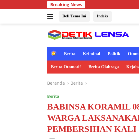
Langsung
Breaking News
ke
konten
Beli Tema Ini
Indeks
H
Berita
Kriminal
Politik
Otomo
o
m
Berita Otomotif
Berita Olahraga
Kejah
e
Beranda
Berita
Berita
BABINSA KORAMIL 0
WARGA LAKSANAKAN
PEMBERSIHAN KAL