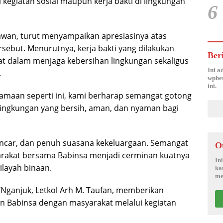
egiatan sosial maupun kerja bakti di lingkungan
6
wan, turut menyampaikan apresiasinya atas
rsebut. Menurutnya, kerja bakti yang dilakukan
Ber
t dalam menjaga kebersihan lingkungan sekaligus
Ini a
.
wpber
ini.
samaan seperti ini, kami berharap semangat gotong
 lingkungan yang bersih, aman, dan nyaman bagi
ncar, dan penuh suasana kekeluargaan. Semangat
O
arakat bersama Babinsa menjadi cerminan kuatnya
In
layah binaan.
ka
me
Nganjuk, Letkol Arh M. Taufan, memberikan
an Babinsa dengan masyarakat melalui kegiatan