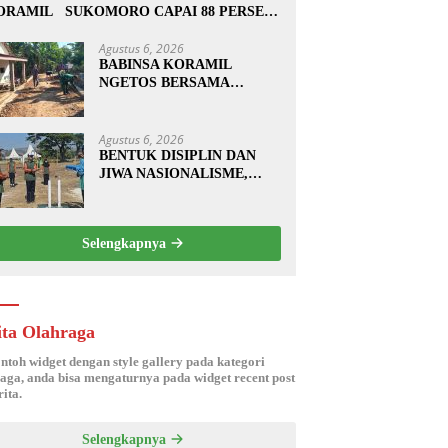
ORAMIL SUKOMORO CAPAI 88 PERSEN,
0 RUMAH MASUK TAHAP PENYELESAIAN
Agustus 6, 2026
BABINSA KORAMIL
NGETOS BERSAMA
WARGA BERSIHKAN
BAHU JALAN, SIAPKAN
LOKASI UNTUK
Agustus 6, 2026
PENGECORAN
BENTUK DISIPLIN DAN
JIWA NASIONALISME,
BABINSA KORAMIL
0810/20 NGLUYU LATIH
PASKIBRA
Selengkapnya
ita Olahraga
ontoh widget dengan style gallery pada kategori
aga, anda bisa mengaturnya pada widget recent post
ita.
Selengkapnya