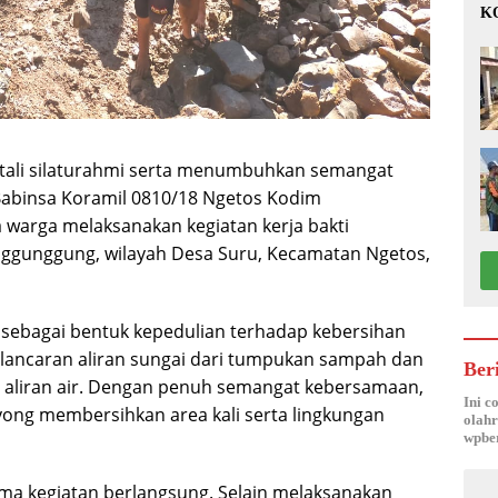
K
1
ali silaturahmi serta menumbuhkan semangat
Babinsa Koramil 0810/18 Ngetos Kodim
 warga melaksanakan kegiatan kerja bakti
 Nggunggung, wilayah Desa Suru, Kecamatan Ngetos,
n sebagai bentuk kepedulian terhadap kebersihan
elancaran aliran sungai dari tumpukan sampah dan
Ber
 aliran air. Dengan penuh semangat kebersamaan,
Ini c
ong membersihkan area kali serta lingkungan
olahr
wpber
ama kegiatan berlangsung. Selain melaksanakan