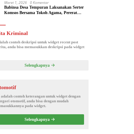
Maret 1, 2026
0 Komentar
Babinsa Desa Tempuran Laksanakan Serter
Komsos Bersama Tokoh Agama, Pererat
Silaturahmi dan Sinergitas Wilayah
ita Kriminal
dalah contoh deskripsi untuk widget recent post
ita, anda bisa memasukkan deskripsi pada widget
Selengkapnya
tomotif
i adalah contoh keterangan untuk widget dengan
tegori otomotif, anda bisa dengan mudah
masukkannya pada widget.
Selengkapnya