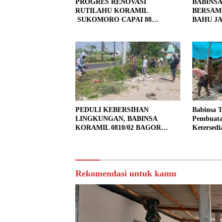
PROGRES RENOVASI
BABINS
RUTILAHU KORAMIL
BERSAM
SUKOMORO CAPAI 88
BAHU JA
PERSEN, 10 RUMAH MASUK
LOKASI
TAHAP PENYELESAIAN
PEDULI KEBERSIHAN
Babinsa 
LINGKUNGAN, BABINSA
Pembuata
KORAMIL 0810/02 BAGOR
Ketersedi
BERSAMA WARGA KUTOREJO
GELAR KERJA BAKTI
Rekomendasi untuk kamu