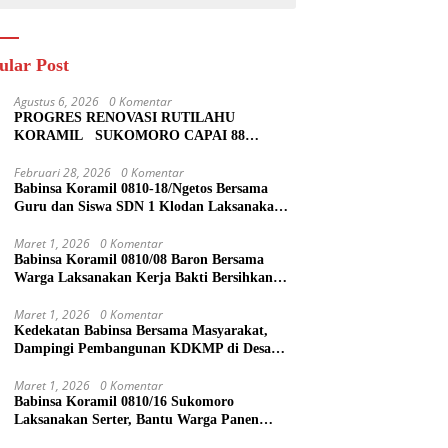
ular Post
Agustus 6, 2026
0 Komentar
PROGRES RENOVASI RUTILAHU
KORAMIL SUKOMORO CAPAI 88
PERSEN, 10 RUMAH MASUK TAHAP
PENYELESAIAN
Februari 28, 2026
0 Komentar
Babinsa Koramil 0810-18/Ngetos Bersama
Guru dan Siswa SDN 1 Klodan Laksanakan
Penanaman Pohon untuk Cegah Banjir dan
Polusi Udara
Maret 1, 2026
0 Komentar
Babinsa Koramil 0810/08 Baron Bersama
Warga Laksanakan Kerja Bakti Bersihkan
Lingkungan
Maret 1, 2026
0 Komentar
Kedekatan Babinsa Bersama Masyarakat,
Dampingi Pembangunan KDKMP di Desa
Duren
Maret 1, 2026
0 Komentar
Babinsa Koramil 0810/16 Sukomoro
Laksanakan Serter, Bantu Warga Panen
Bawang Merah di Desa Pehserut