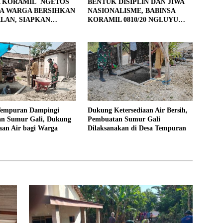
A KORAMIL NGETOS
BENTUK DISIPLIN DAN JIWA
A WARGA BERSIHKAN
NASIONALISME, BABINSA
LAN, SIAPKAN
KORAMIL 0810/20 NGLUYU
 UNTUK PENGECORAN
LATIH PASKIBRA
Tempuran Dampingi
Dukung Ketersediaan Air Bersih,
n Sumur Gali, Dukung
Pembuatan Sumur Gali
aan Air bagi Warga
Dilaksanakan di Desa Tempuran