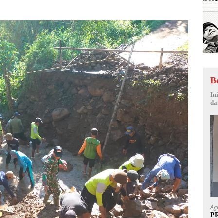
B
In
da
Ag
P