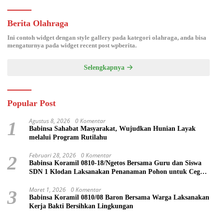
Berita Olahraga
Ini contoh widget dengan style gallery pada kategori olahraga, anda bisa
mengaturnya pada widget recent post wpberita.
Selengkapnya
Popular Post
Agustus 8, 2026
0 Komentar
1
Babinsa Sahabat Masyarakat, Wujudkan Hunian Layak
melalui Program Rutilahu
Februari 28, 2026
0 Komentar
2
Babinsa Koramil 0810-18/Ngetos Bersama Guru dan Siswa
SDN 1 Klodan Laksanakan Penanaman Pohon untuk Cegah
Banjir dan Polusi Udara
Maret 1, 2026
0 Komentar
3
Babinsa Koramil 0810/08 Baron Bersama Warga Laksanakan
Kerja Bakti Bersihkan Lingkungan