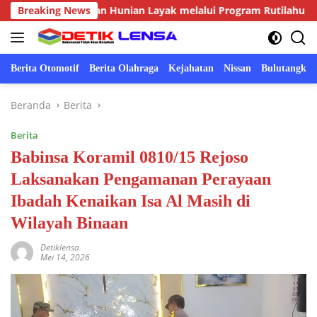
Langsung
, Wujudkan Hunian Layak melalui Program Rutilahu
Breaking News
Swa
ke
konten
Berita Otomotif
Berita Olahraga
Kejahatan
Nissan
Bulutangkis
Beranda
Berita
Berita
Babinsa Koramil 0810/15 Rejoso
Laksanakan Pengamanan Perayaan
Ibadah Kenaikan Isa Al Masih di
Wilayah Binaan
Detiklensa
Mei 14, 2026