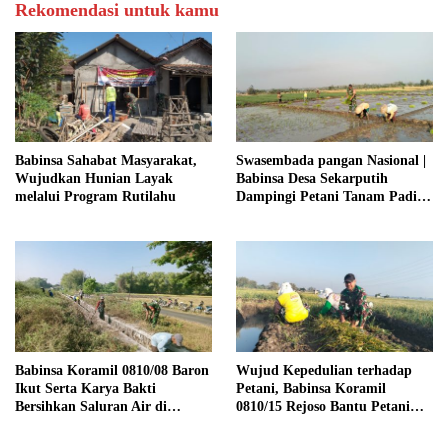
Rekomendasi untuk kamu
Babinsa Sahabat Masyarakat,
Swasembada pangan Nasional |
Wujudkan Hunian Layak
Babinsa Desa Sekarputih
melalui Program Rutilahu
Dampingi Petani Tanam Padi,
Dukung Ketahanan Pangan
Babinsa Koramil 0810/08 Baron
Wujud Kepedulian terhadap
Ikut Serta Karya Bakti
Petani, Babinsa Koramil
Bersihkan Saluran Air di
0810/15 Rejoso Bantu Petani
Wilayah Binaan
Panen Bawang Merah di
Wilayah Binaan