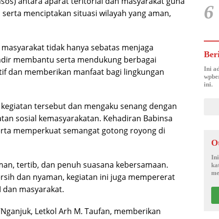
sos) antara aparat teritorial dan masyarakat guna
6
erta menciptakan situasi wilayah yang aman,
 masyarakat tidak hanya sebatas menjaga
Ber
hadir membantu serta mendukung berbagai
Ini a
itif dan memberikan manfaat bagi lingkungan
wpber
ini.
kegiatan tersebut dan mengaku senang dengan
iatan sosial kemasyarakatan. Kehadiran Babinsa
erta memperkuat semangat gotong royong di
O
In
aman, tertib, dan penuh suasana kebersamaan.
ka
me
rsih dan nyaman, kegiatan ini juga mempererat
 dan masyarakat.
Nganjuk, Letkol Arh M. Taufan, memberikan