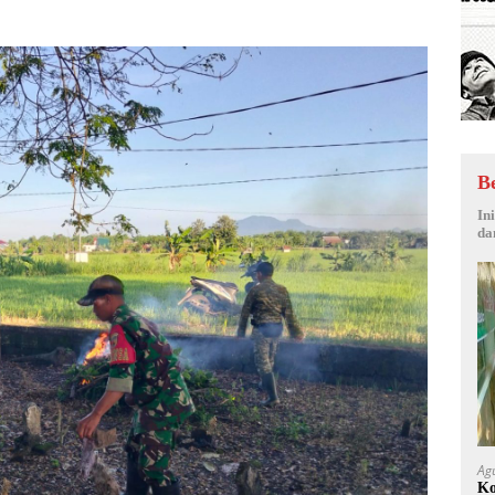
B
In
da
Ag
Ko