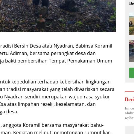
Be
disi Bersih Desa atau Nyadran, Babinsa Koramil
ertu Adiman, bersama perangkat desa dan
erja bakti pembersihan Tempat Pemakaman Umum
entuk kepedulian terhadap kebersihan lingkungan
an tradisi masyarakat yang telah diwariskan secara
au Nyadran sendiri merupakan wujud rasa syukur
Ber
a atas limpahan rezeki, keselamatan, dan
Ini c
ga desa.
olahr
wpber
 anggota Koramil bersama masyarakat bahu-
n. Kegiatan meliputi pemotongan rumput liar,