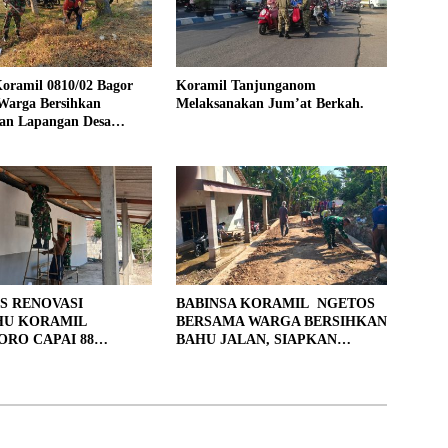
oramil 0810/02 Bagor
Koramil Tanjunganom
Warga Bersihkan
Melaksanakan Jum’at Berkah.
an Lapangan Desa
jo
S RENOVASI
BABINSA KORAMIL NGETOS
HU KORAMIL
BERSAMA WARGA BERSIHKAN
RO CAPAI 88
BAHU JALAN, SIAPKAN
, 10 RUMAH MASUK
LOKASI UNTUK PENGECORAN
PENYELESAIAN