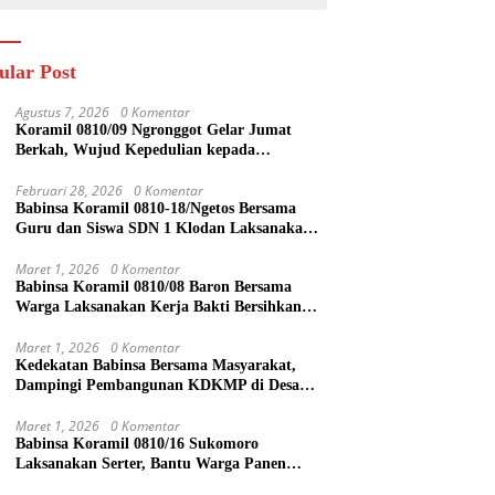
ular Post
Agustus 7, 2026
0 Komentar
Koramil 0810/09 Ngronggot Gelar Jumat
Berkah, Wujud Kepedulian kepada
Masyarakat
Februari 28, 2026
0 Komentar
Babinsa Koramil 0810-18/Ngetos Bersama
Guru dan Siswa SDN 1 Klodan Laksanakan
Penanaman Pohon untuk Cegah Banjir dan
Polusi Udara
Maret 1, 2026
0 Komentar
Babinsa Koramil 0810/08 Baron Bersama
Warga Laksanakan Kerja Bakti Bersihkan
Lingkungan
Maret 1, 2026
0 Komentar
Kedekatan Babinsa Bersama Masyarakat,
Dampingi Pembangunan KDKMP di Desa
Duren
Maret 1, 2026
0 Komentar
Babinsa Koramil 0810/16 Sukomoro
Laksanakan Serter, Bantu Warga Panen
Bawang Merah di Desa Pehserut