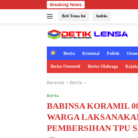
Langsung
Breaking News
ke
konten
Beli Tema Ini
Indeks
H
Berita
Kriminal
Politik
Otomo
o
m
Berita Otomotif
Berita Olahraga
Kejah
e
Beranda
Berita
Berita
BABINSA KORAMIL 0
WARGA LAKSANAKAN
PEMBERSIHAN TPU 