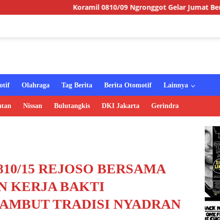
Koramil 0810/09 Ngronggot Gelar Jumat Berkah, Wujud Kepe
tif
Olahraga
Tag Berita
Berita Otomotif
Lainnya
atan
Nissan
Bulutangkis
DKI Jakarta
Gerindra
810/15 REJOSO BERSAMA
 KERJA BAKTI
SAMBUT TRADISI NYADRAN