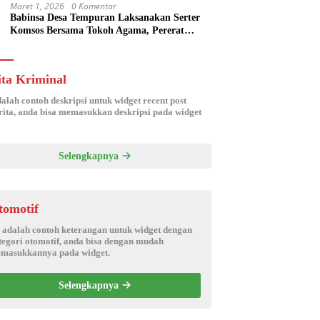
Maret 1, 2026
0 Komentar
Babinsa Desa Tempuran Laksanakan Serter
Komsos Bersama Tokoh Agama, Pererat
Silaturahmi dan Sinergitas Wilayah
ita Kriminal
dalah contoh deskripsi untuk widget recent post
ita, anda bisa memasukkan deskripsi pada widget
Selengkapnya
tomotif
i adalah contoh keterangan untuk widget dengan
tegori otomotif, anda bisa dengan mudah
masukkannya pada widget.
Selengkapnya