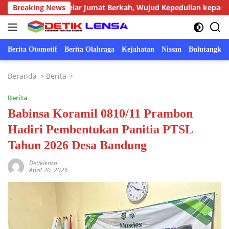
Langsung
ronggot Gelar Jumat Berkah, Wujud Kepedulian kepada Masyara
Breaking News
ke
konten
Berita Otomotif
Berita Olahraga
Kejahatan
Nissan
Bulutangkis
Beranda
Berita
Berita
Babinsa Koramil 0810/11 Prambon
Hadiri Pembentukan Panitia PTSL
Tahun 2026 Desa Bandung
Detiklensa
April 20, 2026