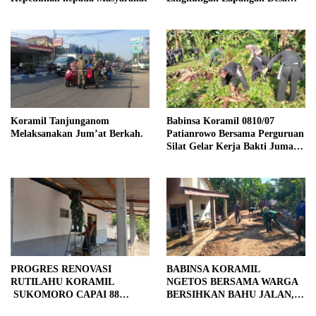
Kendalrejo
Koramil Tanjunganom
Babinsa Koramil 0810/07
Melaksanakan Jum’at Berkah.
Patianrowo Bersama Perguruan
Silat Gelar Kerja Bakti Jumat
Bersih.
PROGRES RENOVASI
BABINSA KORAMIL
RUTILAHU KORAMIL
NGETOS BERSAMA WARGA
SUKOMORO CAPAI 88
BERSIHKAN BAHU JALAN,
PERSEN, 10 RUMAH MASUK
SIAPKAN LOKASI UNTUK