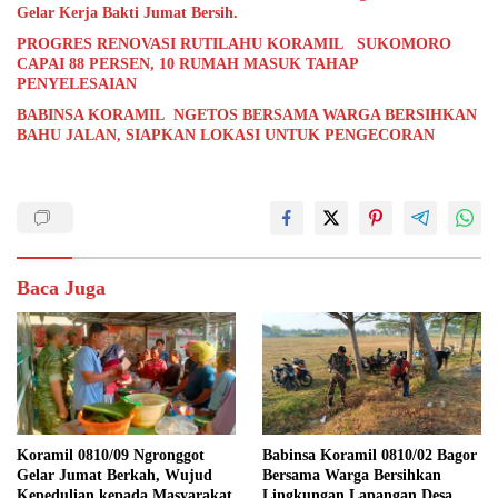
Gelar Kerja Bakti Jumat Bersih.
PROGRES RENOVASI RUTILAHU KORAMIL SUKOMORO
CAPAI 88 PERSEN, 10 RUMAH MASUK TAHAP
PENYELESAIAN
BABINSA KORAMIL NGETOS BERSAMA WARGA BERSIHKAN
BAHU JALAN, SIAPKAN LOKASI UNTUK PENGECORAN
Baca Juga
Koramil 0810/09 Ngronggot
Babinsa Koramil 0810/02 Bagor
Gelar Jumat Berkah, Wujud
Bersama Warga Bersihkan
Kepedulian kepada Masyarakat
Lingkungan Lapangan Desa