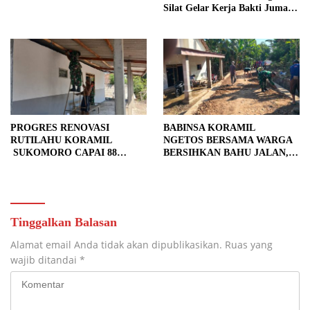
Silat Gelar Kerja Bakti Jumat
Bersih.
PROGRES RENOVASI
BABINSA KORAMIL
RUTILAHU KORAMIL
NGETOS BERSAMA WARGA
SUKOMORO CAPAI 88
BERSIHKAN BAHU JALAN,
PERSEN, 10 RUMAH MASUK
SIAPKAN LOKASI UNTUK
TAHAP PENYELESAIAN
PENGECORAN
Tinggalkan Balasan
Alamat email Anda tidak akan dipublikasikan.
Ruas yang
wajib ditandai
*