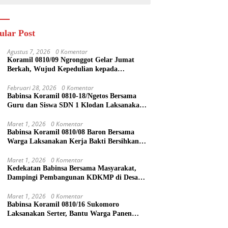
ular Post
Agustus 7, 2026
0 Komentar
Koramil 0810/09 Ngronggot Gelar Jumat
Berkah, Wujud Kepedulian kepada
Masyarakat
Februari 28, 2026
0 Komentar
Babinsa Koramil 0810-18/Ngetos Bersama
Guru dan Siswa SDN 1 Klodan Laksanakan
Penanaman Pohon untuk Cegah Banjir dan
Polusi Udara
Maret 1, 2026
0 Komentar
Babinsa Koramil 0810/08 Baron Bersama
Warga Laksanakan Kerja Bakti Bersihkan
Lingkungan
Maret 1, 2026
0 Komentar
Kedekatan Babinsa Bersama Masyarakat,
Dampingi Pembangunan KDKMP di Desa
Duren
Maret 1, 2026
0 Komentar
Babinsa Koramil 0810/16 Sukomoro
Laksanakan Serter, Bantu Warga Panen
Bawang Merah di Desa Pehserut