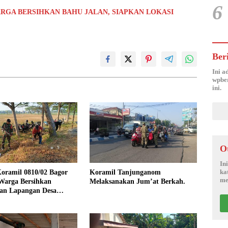
6
RGA BERSIHKAN BAHU JALAN, SIAPKAN LOKASI
Ber
Ini a
wpber
ini.
O
In
ka
oramil 0810/02 Bagor
Koramil Tanjunganom
me
Warga Bersihkan
Melaksanakan Jum’at Berkah.
an Lapangan Desa
jo