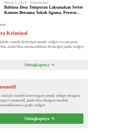
Maret 1, 2026
0 Komentar
Babinsa Desa Tempuran Laksanakan Serter
Komsos Bersama Tokoh Agama, Pererat
Silaturahmi dan Sinergitas Wilayah
ita Kriminal
dalah contoh deskripsi untuk widget recent post
ita, anda bisa memasukkan deskripsi pada widget
Selengkapnya
tomotif
i adalah contoh keterangan untuk widget dengan
tegori otomotif, anda bisa dengan mudah
masukkannya pada widget.
Selengkapnya