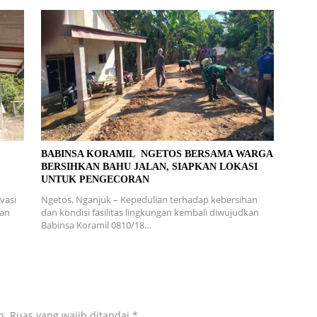
L
BABINSA KORAMIL NGETOS BERSAMA WARGA
BERSIHKAN BAHU JALAN, SIAPKAN LOKASI
UNTUK PENGECORAN
vasi
Ngetos, Nganjuk – Kepedulian terhadap kebersihan
ran
dan kondisi fasilitas lingkungan kembali diwujudkan
Babinsa Koramil 0810/18…
n.
Ruas yang wajib ditandai
*