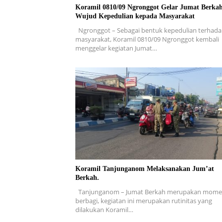
Koramil 0810/09 Ngronggot Gelar Jumat Berkah
Wujud Kepedulian kepada Masyarakat
Ngronggot – Sebagai bentuk kepedulian terhad
masyarakat, Koramil 0810/09 Ngronggot kembali
menggelar kegiatan Jumat…
Koramil Tanjunganom Melaksanakan Jum’at
Berkah.
Tanjunganom – Jumat Berkah merupakan mom
berbagi, kegiatan ini merupakan rutinitas yang
dilakukan Koramil…