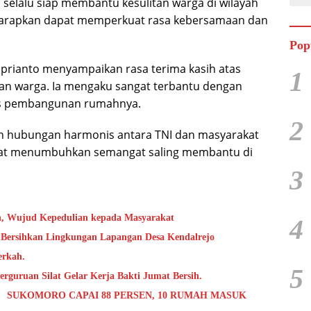
 selalu siap membantu kesulitan warga di wilayah
 diharapkan dapat memperkuat rasa kebersamaan dan
Pop
uprianto menyampaikan rasa terima kasih atas
1
dan warga. Ia mengaku sangat terbantu dengan
es pembangunan rumahnya.
2
an hubungan harmonis antara TNI dan masyarakat
dapat menumbuhkan semangat saling membantu di
3
h, Wujud Kepedulian kepada Masyarakat
4
 Bersihkan Lingkungan Lapangan Desa Kendalrejo
erkah.
5
rguruan Silat Gelar Kerja Bakti Jumat Bersih.
 SUKOMORO CAPAI 88 PERSEN, 10 RUMAH MASUK