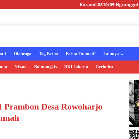
Koramil 0810/09 Ngronggot Gelar Jumat Ber
tif
Olahraga
Tag Berita
Berita Otomotif
Lainnya
atan
Nissan
Bulutangkis
DKI Jakarta
Gerindra
11 Prambon Desa Rowoharjo
Rumah