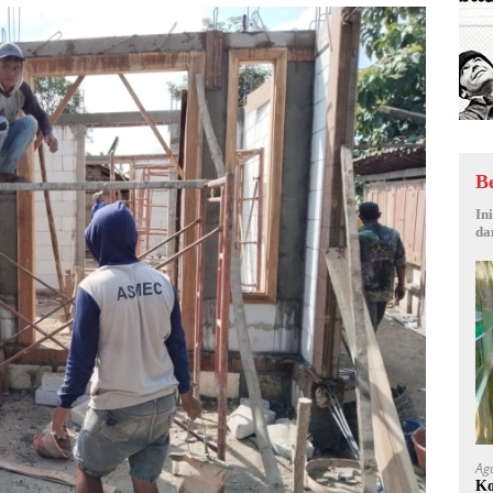
B
In
da
Ag
Ko