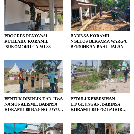
PROGRES RENOVASI
BABINSA KORAMIL
RUTILAHU KORAMIL
NGETOS BERSAMA WARGA
SUKOMORO CAPAI 88
BERSIHKAN BAHU JALAN,
PERSEN, 10 RUMAH MASUK
SIAPKAN LOKASI UNTUK
TAHAP PENYELESAIAN
PENGECORAN
BENTUK DISIPLIN DAN JIWA
PEDULI KEBERSIHAN
NASIONALISME, BABINSA
LINGKUNGAN, BABINSA
KORAMIL 0810/20 NGLUYU
KORAMIL 0810/02 BAGOR
LATIH PASKIBRA
BERSAMA WARGA
KUTOREJO GELAR KERJA
BAKTI