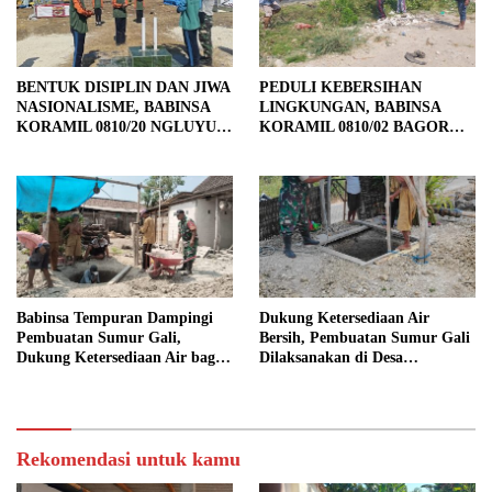
BENTUK DISIPLIN DAN JIWA
PEDULI KEBERSIHAN
NASIONALISME, BABINSA
LINGKUNGAN, BABINSA
KORAMIL 0810/20 NGLUYU
KORAMIL 0810/02 BAGOR
LATIH PASKIBRA
BERSAMA WARGA
KUTOREJO GELAR KERJA
BAKTI
Babinsa Tempuran Dampingi
Dukung Ketersediaan Air
Pembuatan Sumur Gali,
Bersih, Pembuatan Sumur Gali
Dukung Ketersediaan Air bagi
Dilaksanakan di Desa
Warga
Tempuran
Rekomendasi untuk kamu