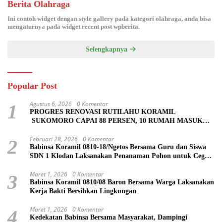
Berita Olahraga
Ini contoh widget dengan style gallery pada kategori olahraga, anda bisa
mengaturnya pada widget recent post wpberita.
Selengkapnya
Popular Post
Agustus 6, 2026
0 Komentar
1
PROGRES RENOVASI RUTILAHU KORAMIL
SUKOMORO CAPAI 88 PERSEN, 10 RUMAH MASUK
TAHAP PENYELESAIAN
Februari 28, 2026
0 Komentar
2
Babinsa Koramil 0810-18/Ngetos Bersama Guru dan Siswa
SDN 1 Klodan Laksanakan Penanaman Pohon untuk Cegah
Banjir dan Polusi Udara
Maret 1, 2026
0 Komentar
3
Babinsa Koramil 0810/08 Baron Bersama Warga Laksanakan
Kerja Bakti Bersihkan Lingkungan
Maret 1, 2026
0 Komentar
4
Kedekatan Babinsa Bersama Masyarakat, Dampingi