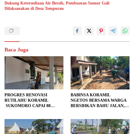
Dukung Ketersediaan Air Bersih, Pembuatan Sumur Gali
Dilaksanakan di Desa Tempuran
Baca Juga
PROGRES RENOVASI
BABINSA KORAMIL
RUTILAHU KORAMIL
NGETOS BERSAMA WARGA
SUKOMORO CAPAI 88
BERSIHKAN BAHU JALAN,
PERSEN, 10 RUMAH MASUK
SIAPKAN LOKASI UNTUK
TAHAP PENYELESAIAN
PENGECORAN