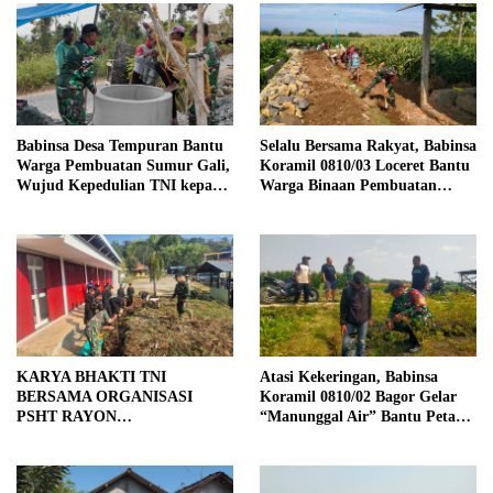
Babinsa Desa Tempuran Bantu
Selalu Bersama Rakyat, Babinsa
Warga Pembuatan Sumur Gali,
Koramil 0810/03 Loceret Bantu
Wujud Kepedulian TNI kepada
Warga Binaan Pembuatan
Masyarakat
Tanggul Jalan Sawah
KARYA BHAKTI TNI
Atasi Kekeringan, Babinsa
BERSAMA ORGANISASI
Koramil 0810/02 Bagor Gelar
PSHT RAYON
“Manunggal Air” Bantu Petani
MARGOPATUT, WUJUDKAN
di Desa
SEMANGAT GOTONG
ROYONG DAN