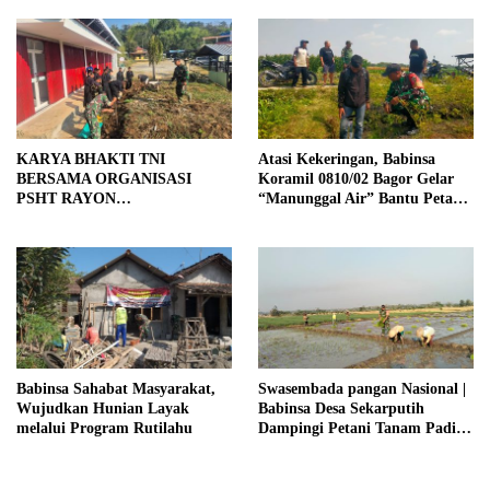
KARYA BHAKTI TNI
Atasi Kekeringan, Babinsa
BERSAMA ORGANISASI
Koramil 0810/02 Bagor Gelar
PSHT RAYON
“Manunggal Air” Bantu Petani
MARGOPATUT, WUJUDKAN
di Desa
SEMANGAT GOTONG
ROYONG DAN
KEMANUNGGALAN TNI-
RAKYAT
Babinsa Sahabat Masyarakat,
Swasembada pangan Nasional |
Wujudkan Hunian Layak
Babinsa Desa Sekarputih
melalui Program Rutilahu
Dampingi Petani Tanam Padi,
Dukung Ketahanan Pangan