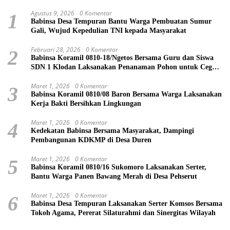
Agustus 9, 2026
0 Komentar
1
Babinsa Desa Tempuran Bantu Warga Pembuatan Sumur
Gali, Wujud Kepedulian TNI kepada Masyarakat
Februari 28, 2026
0 Komentar
2
Babinsa Koramil 0810-18/Ngetos Bersama Guru dan Siswa
SDN 1 Klodan Laksanakan Penanaman Pohon untuk Cegah
Banjir dan Polusi Udara
Maret 1, 2026
0 Komentar
3
Babinsa Koramil 0810/08 Baron Bersama Warga Laksanakan
Kerja Bakti Bersihkan Lingkungan
Maret 1, 2026
0 Komentar
4
Kedekatan Babinsa Bersama Masyarakat, Dampingi
Pembangunan KDKMP di Desa Duren
Maret 1, 2026
0 Komentar
5
Babinsa Koramil 0810/16 Sukomoro Laksanakan Serter,
Bantu Warga Panen Bawang Merah di Desa Pehserut
Maret 1, 2026
0 Komentar
6
Babinsa Desa Tempuran Laksanakan Serter Komsos Bersama
Tokoh Agama, Pererat Silaturahmi dan Sinergitas Wilayah