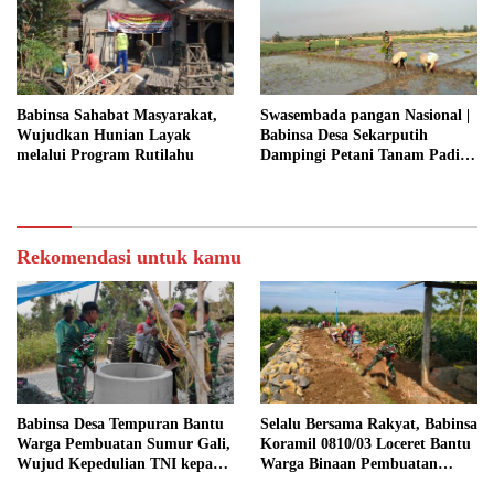
KEMANUNGGALAN TNI-
RAKYAT
Babinsa Sahabat Masyarakat,
Swasembada pangan Nasional |
Wujudkan Hunian Layak
Babinsa Desa Sekarputih
melalui Program Rutilahu
Dampingi Petani Tanam Padi,
Dukung Ketahanan Pangan
Rekomendasi untuk kamu
Babinsa Desa Tempuran Bantu
Selalu Bersama Rakyat, Babinsa
Warga Pembuatan Sumur Gali,
Koramil 0810/03 Loceret Bantu
Wujud Kepedulian TNI kepada
Warga Binaan Pembuatan
Masyarakat
Tanggul Jalan Sawah