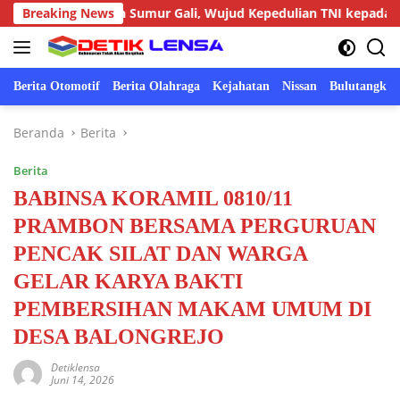
Langsung
uatan Sumur Gali, Wujud Kepedulian TNI kepada Masyarakat
Breaking News
ke
konten
Berita Otomotif
Berita Olahraga
Kejahatan
Nissan
Bulutangkis
Beranda
Berita
Berita
BABINSA KORAMIL 0810/11
PRAMBON BERSAMA PERGURUAN
PENCAK SILAT DAN WARGA
GELAR KARYA BAKTI
PEMBERSIHAN MAKAM UMUM DI
DESA BALONGREJO
Detiklensa
Juni 14, 2026