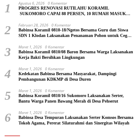
Agustus 6, 2026
0 Komentar
1
PROGRES RENOVASI RUTILAHU KORAMIL
SUKOMORO CAPAI 88 PERSEN, 10 RUMAH MASUK
TAHAP PENYELESAIAN
Februari 28, 2026
0 Komentar
2
Babinsa Koramil 0810-18/Ngetos Bersama Guru dan Siswa
SDN 1 Klodan Laksanakan Penanaman Pohon untuk Cegah
Banjir dan Polusi Udara
Maret 1, 2026
0 Komentar
3
Babinsa Koramil 0810/08 Baron Bersama Warga Laksanakan
Kerja Bakti Bersihkan Lingkungan
Maret 1, 2026
0 Komentar
4
Kedekatan Babinsa Bersama Masyarakat, Dampingi
Pembangunan KDKMP di Desa Duren
Maret 1, 2026
0 Komentar
5
Babinsa Koramil 0810/16 Sukomoro Laksanakan Serter,
Bantu Warga Panen Bawang Merah di Desa Pehserut
Maret 1, 2026
0 Komentar
6
Babinsa Desa Tempuran Laksanakan Serter Komsos Bersama
Tokoh Agama, Pererat Silaturahmi dan Sinergitas Wilayah