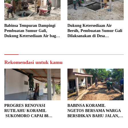
Babinsa Tempuran Dampingi
Dukung Ketersediaan Air
Pembuatan Sumur Gali,
Bersih, Pembuatan Sumur Gali
Dukung Ketersediaan Air bagi
Dilaksanakan di Desa
Warga
Tempuran
Rekomendasi untuk kamu
PROGRES RENOVASI
BABINSA KORAMIL
RUTILAHU KORAMIL
NGETOS BERSAMA WARGA
SUKOMORO CAPAI 88
BERSIHKAN BAHU JALAN,
PERSEN, 10 RUMAH MASUK
SIAPKAN LOKASI UNTUK
TAHAP PENYELESAIAN
PENGECORAN