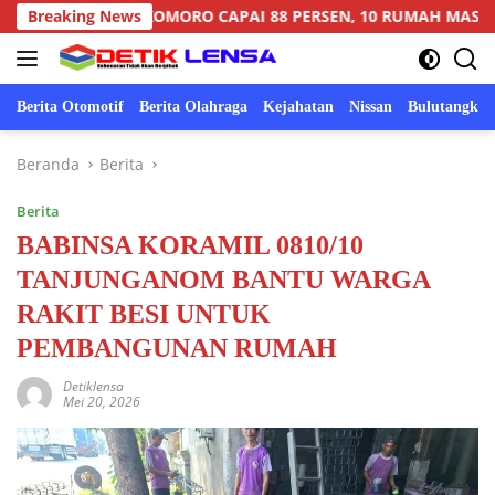
Langsung
IL SUKOMORO CAPAI 88 PERSEN, 10 RUMAH MASUK TAHAP PE
Breaking News
ke
konten
Berita Otomotif
Berita Olahraga
Kejahatan
Nissan
Bulutangkis
Beranda
Berita
Berita
BABINSA KORAMIL 0810/10
TANJUNGANOM BANTU WARGA
RAKIT BESI UNTUK
PEMBANGUNAN RUMAH
Detiklensa
Mei 20, 2026