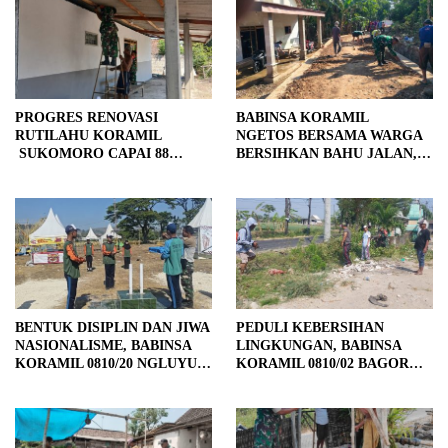
PROGRES RENOVASI
BABINSA KORAMIL
RUTILAHU KORAMIL
NGETOS BERSAMA WARGA
SUKOMORO CAPAI 88
BERSIHKAN BAHU JALAN,
PERSEN, 10 RUMAH MASUK
SIAPKAN LOKASI UNTUK
TAHAP PENYELESAIAN
PENGECORAN
BENTUK DISIPLIN DAN JIWA
PEDULI KEBERSIHAN
NASIONALISME, BABINSA
LINGKUNGAN, BABINSA
KORAMIL 0810/20 NGLUYU
KORAMIL 0810/02 BAGOR
LATIH PASKIBRA
BERSAMA WARGA
KUTOREJO GELAR KERJA
BAKTI