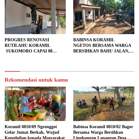
PROGRES RENOVASI
BABINSA KORAMIL
RUTILAHU KORAMIL
NGETOS BERSAMA WARGA
SUKOMORO CAPAI 88
BERSIHKAN BAHU JALAN,
PERSEN, 10 RUMAH MASUK
SIAPKAN LOKASI UNTUK
TAHAP PENYELESAIAN
PENGECORAN
Rekomendasi untuk kamu
Koramil 0810/09 Ngronggot
Babinsa Koramil 0810/02 Bagor
Gelar Jumat Berkah, Wujud
Bersama Warga Bersihkan
Kepedulian kepada Masyarakat
Lingkungan Lapangan Desa