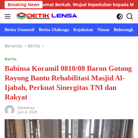
Langsung
t Gelar Jumat Berkah, Wujud Kepedulian kepada Masyarakat
Breaking News
ke
konten
Berita Otomotif
Berita Olahraga
Kejahatan
Nissan
Bulutangkis
Beranda
Berita
Berita
Babinsa Koramil 0810/08 Baron Gotong
Royong Bantu Rehabilitasi Masjid Al-
Ijabah, Perkuat Sinergitas TNI dan
Rakyat
Detiklensa
Juni 4, 2026