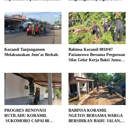
Kendalrejo
Koramil Tanjunganom
Babinsa Koramil 0810/07
Melaksanakan Jum’at Berkah.
Patianrowo Bersama Perguruan
Silat Gelar Kerja Bakti Jumat
Bersih.
PROGRES RENOVASI
BABINSA KORAMIL
RUTILAHU KORAMIL
NGETOS BERSAMA WARGA
SUKOMORO CAPAI 88
BERSIHKAN BAHU JALAN,
PERSEN, 10 RUMAH MASUK
SIAPKAN LOKASI UNTUK