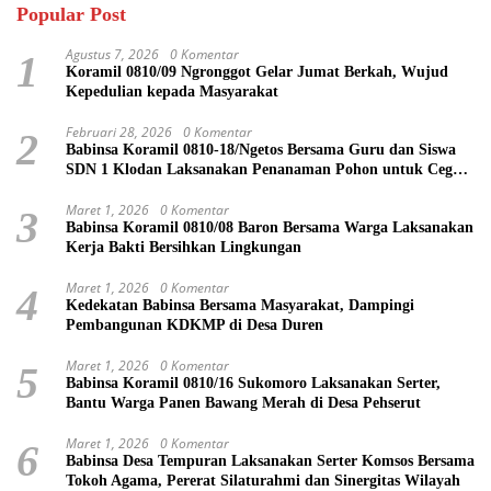
Popular Post
Agustus 7, 2026
0 Komentar
1
Koramil 0810/09 Ngronggot Gelar Jumat Berkah, Wujud
Kepedulian kepada Masyarakat
Februari 28, 2026
0 Komentar
2
Babinsa Koramil 0810-18/Ngetos Bersama Guru dan Siswa
SDN 1 Klodan Laksanakan Penanaman Pohon untuk Cegah
Banjir dan Polusi Udara
Maret 1, 2026
0 Komentar
3
Babinsa Koramil 0810/08 Baron Bersama Warga Laksanakan
Kerja Bakti Bersihkan Lingkungan
Maret 1, 2026
0 Komentar
4
Kedekatan Babinsa Bersama Masyarakat, Dampingi
Pembangunan KDKMP di Desa Duren
Maret 1, 2026
0 Komentar
5
Babinsa Koramil 0810/16 Sukomoro Laksanakan Serter,
Bantu Warga Panen Bawang Merah di Desa Pehserut
Maret 1, 2026
0 Komentar
6
Babinsa Desa Tempuran Laksanakan Serter Komsos Bersama
Tokoh Agama, Pererat Silaturahmi dan Sinergitas Wilayah