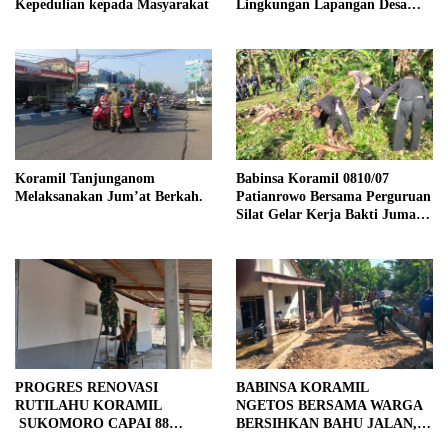
Kepedulian kepada Masyarakat
Lingkungan Lapangan Desa
Kendalrejo
Koramil Tanjunganom
Babinsa Koramil 0810/07
Melaksanakan Jum’at Berkah.
Patianrowo Bersama Perguruan
Silat Gelar Kerja Bakti Jumat
Bersih.
PROGRES RENOVASI
BABINSA KORAMIL
RUTILAHU KORAMIL
NGETOS BERSAMA WARGA
SUKOMORO CAPAI 88
BERSIHKAN BAHU JALAN,
PERSEN, 10 RUMAH MASUK
SIAPKAN LOKASI UNTUK