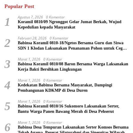
Popular Post
Agustus 7, 2026
0 Komentar
1
Koramil 0810/09 Ngronggot Gelar Jumat Berkah, Wujud
Kepedulian kepada Masyarakat
Februari 28, 2026
0 Komentar
2
Babinsa Koramil 0810-18/Ngetos Bersama Guru dan Siswa
SDN 1 Klodan Laksanakan Penanaman Pohon untuk Cegah
Banjir dan Polusi Udara
Maret 1, 2026
0 Komentar
3
Babinsa Koramil 0810/08 Baron Bersama Warga Laksanakan
Kerja Bakti Bersihkan Lingkungan
Maret 1, 2026
0 Komentar
4
Kedekatan Babinsa Bersama Masyarakat, Dampingi
Pembangunan KDKMP di Desa Duren
Maret 1, 2026
0 Komentar
5
Babinsa Koramil 0810/16 Sukomoro Laksanakan Serter,
Bantu Warga Panen Bawang Merah di Desa Pehserut
Maret 1, 2026
0 Komentar
6
Babinsa Desa Tempuran Laksanakan Serter Komsos Bersama
Tokoh Agama, Pererat Silaturahmi dan Sinergitas Wilayah