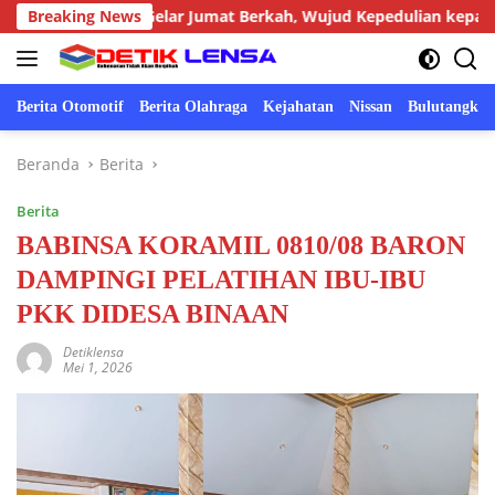
Langsung
gronggot Gelar Jumat Berkah, Wujud Kepedulian kepada Masyar
Breaking News
ke
konten
Berita Otomotif
Berita Olahraga
Kejahatan
Nissan
Bulutangkis
Beranda
Berita
Berita
BABINSA KORAMIL 0810/08 BARON
DAMPINGI PELATIHAN IBU-IBU
PKK DIDESA BINAAN
Detiklensa
Mei 1, 2026