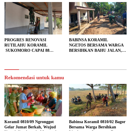
PROGRES RENOVASI
BABINSA KORAMIL
RUTILAHU KORAMIL
NGETOS BERSAMA WARGA
SUKOMORO CAPAI 88
BERSIHKAN BAHU JALAN,
PERSEN, 10 RUMAH MASUK
SIAPKAN LOKASI UNTUK
TAHAP PENYELESAIAN
PENGECORAN
Rekomendasi untuk kamu
Koramil 0810/09 Ngronggot
Babinsa Koramil 0810/02 Bagor
Gelar Jumat Berkah, Wujud
Bersama Warga Bersihkan