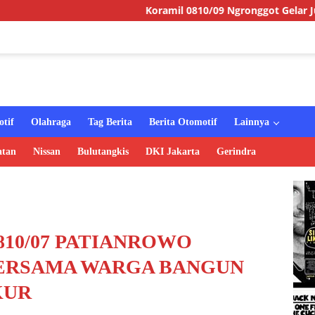
Koramil 0810/09 Ngronggot Gelar Jumat Berkah
tif
Olahraga
Tag Berita
Berita Otomotif
Lainnya
atan
Nissan
Bulutangkis
DKI Jakarta
Gerindra
810/07 PATIANROWO
ERSAMA WARGA BANGUN
KUR