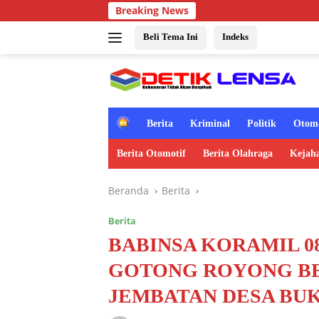
Langsung
Breaking News
ke
konten
Beli Tema Ini
Indeks
H
Berita
Kriminal
Politik
Otomo
o
m
Berita Otomotif
Berita Olahraga
Kejah
e
Beranda
Berita
Berita
BABINSA KORAMIL 0
GOTONG ROYONG B
JEMBATAN DESA BU