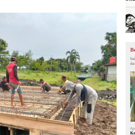
B
In
da
Ag
Ko