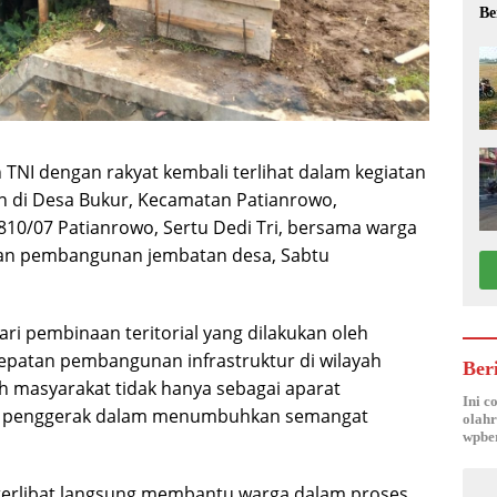
Be
NI dengan rakyat kembali terlihat dalam kegiatan
di Desa Bukur, Kecamatan Patianrowo,
10/07 Patianrowo, Sertu Dedi Tri, bersama warga
n pembangunan jembatan desa, Sabtu
ri pembinaan teritorial yang dilakukan oleh
patan pembangunan infrastruktur di wilayah
Ber
h masyarakat tidak hanya sebagai aparat
Ini c
tor penggerak dalam menumbuhkan semangat
olahr
wpber
 terlibat langsung membantu warga dalam proses