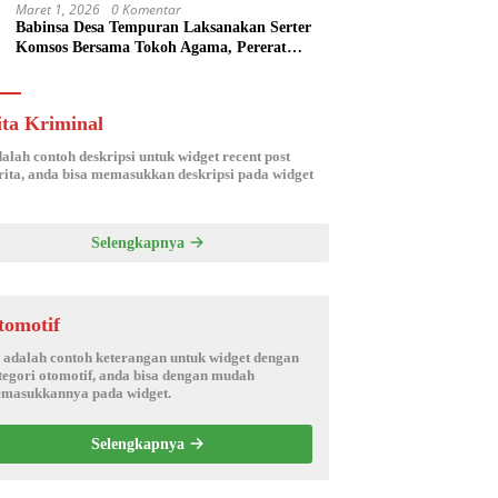
Maret 1, 2026
0 Komentar
Babinsa Desa Tempuran Laksanakan Serter
Komsos Bersama Tokoh Agama, Pererat
Silaturahmi dan Sinergitas Wilayah
ita Kriminal
dalah contoh deskripsi untuk widget recent post
ita, anda bisa memasukkan deskripsi pada widget
Selengkapnya
tomotif
i adalah contoh keterangan untuk widget dengan
tegori otomotif, anda bisa dengan mudah
masukkannya pada widget.
Selengkapnya