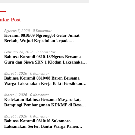
ular Post
Agustus 7, 2026
0 Komentar
Koramil 0810/09 Ngronggot Gelar Jumat
Berkah, Wujud Kepedulian kepada
Masyarakat
Februari 28, 2026
0 Komentar
Babinsa Koramil 0810-18/Ngetos Bersama
Guru dan Siswa SDN 1 Klodan Laksanakan
Penanaman Pohon untuk Cegah Banjir dan
Polusi Udara
Maret 1, 2026
0 Komentar
Babinsa Koramil 0810/08 Baron Bersama
Warga Laksanakan Kerja Bakti Bersihkan
Lingkungan
Maret 1, 2026
0 Komentar
Kedekatan Babinsa Bersama Masyarakat,
Dampingi Pembangunan KDKMP di Desa
Duren
Maret 1, 2026
0 Komentar
Babinsa Koramil 0810/16 Sukomoro
Laksanakan Serter, Bantu Warga Panen
Bawang Merah di Desa Pehserut