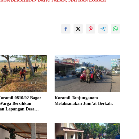
RGA BERSIHKAN BAHU JALAN, SIAPKAN LOKASI
oramil 0810/02 Bagor
Koramil Tanjunganom
Warga Bersihkan
Melaksanakan Jum’at Berkah.
an Lapangan Desa
jo