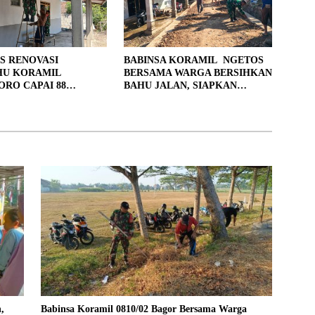
S RENOVASI
BABINSA KORAMIL NGETOS
HU KORAMIL
BERSAMA WARGA BERSIHKAN
RO CAPAI 88
BAHU JALAN, SIAPKAN
, 10 RUMAH MASUK
LOKASI UNTUK PENGECORAN
PENYELESAIAN
,
Babinsa Koramil 0810/02 Bagor Bersama Warga