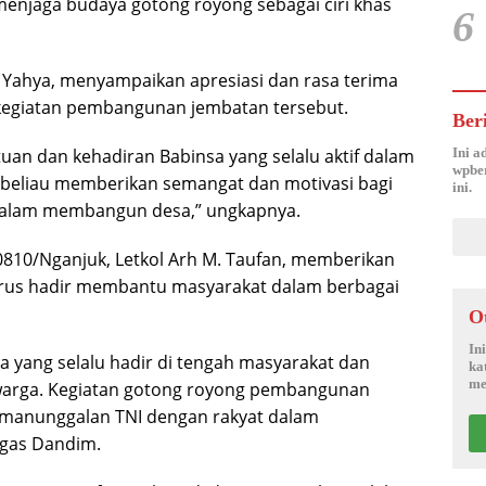
menjaga budaya gotong royong sebagai ciri khas
6
 Yahya, menyampaikan apresiasi dan rasa terima
m kegiatan pembangunan jembatan tersebut.
Ber
tuan dan kehadiran Babinsa yang selalu aktif dalam
Ini a
wpber
n beliau memberikan semangat dan motivasi bagi
ini.
dalam membangun desa,” ungkapnya.
810/Nganjuk, Letkol Arh M. Taufan, memberikan
terus hadir membantu masyarakat dalam berbagai
O
In
a yang selalu hadir di tengah masyarakat dan
ka
me
n warga. Kegiatan gotong royong pembangunan
emanunggalan TNI dengan rakyat dalam
gas Dandim.