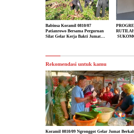
Babinsa Koramil 0810/07
PROGRE
Patianrowo Bersama Perguruan
RUTILA
Silat Gelar Kerja Bakti Jumat
SUKOMO
Bersih.
PERSEN
TAHAP 
Rekomendasi untuk kamu
Koramil 0810/09 Ngronggot Gelar Jumat Berkah