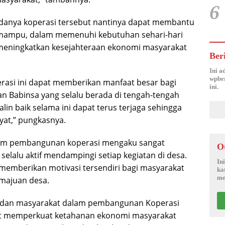
6
adanya koperasi tersebut nantinya dapat membantu
 mampu, dalam memenuhi kebutuhan sehari-hari
 meningkatkan kesejahteraan ekonomi masyarakat
Ber
Ini a
wpber
asi ini dapat memberikan manfaat besar bagi
ini.
an Babinsa yang selalu berada di tengah-tengah
in baik selama ini dapat terus terjaga sehingga
kyat,” pungkasnya.
alam pembangunan koperasi mengaku sangat
O
elalu aktif mendampingi setiap kegiatan di desa.
In
emberikan motivasi tersendiri bagi masyarakat
ka
me
majuan desa.
a dan masyarakat dalam pembangunan Koperasi
pat memperkuat ketahanan ekonomi masyarakat