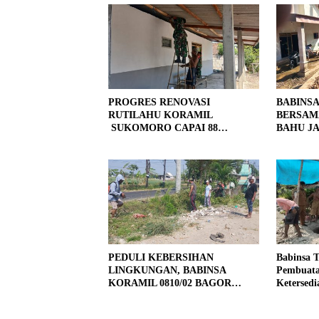
PROGRES RENOVASI
BABINS
RUTILAHU KORAMIL
BERSAM
SUKOMORO CAPAI 88
BAHU JA
PERSEN, 10 RUMAH MASUK
LOKASI
TAHAP PENYELESAIAN
PEDULI KEBERSIHAN
Babinsa 
LINGKUNGAN, BABINSA
Pembuata
KORAMIL 0810/02 BAGOR
Ketersedi
BERSAMA WARGA KUTOREJO
GELAR KERJA BAKTI