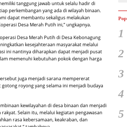
emiliki tanggung jawab untuk selalu hadir di
iap perkembangan yang ada di wilayah binaan.
kami dapat membantu sekaligus melakukan
Pop
erasi Desa Merah Putih ini,” ungkapnya.
1
perasi Desa Merah Putih di Desa Kebonagung
ningkatkan kesejahteraan masyarakat melalui
2
i ini nantinya diharapkan dapat menjadi pusat
dalam memenuhi kebutuhan pokok dengan harga
3
tersebut juga menjadi sarana mempererat
gotong royong yang selama ini menjadi budaya
4
embinaan kewilayahan di desa binaan dan menjadi
5
rakyat. Selain itu, melalui kegiatan pengawasan
hkan rasa kebersamaan, keakraban, dan
asyarakat,” tambahnya.