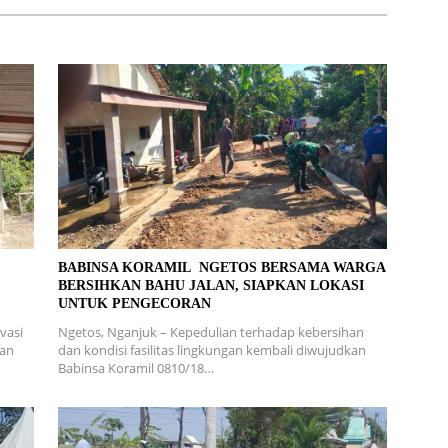
L
BABINSA KORAMIL NGETOS BERSAMA WARGA
BERSIHKAN BAHU JALAN, SIAPKAN LOKASI
UNTUK PENGECORAN
vasi
Ngetos, Nganjuk – Kepedulian terhadap kebersihan
ran
dan kondisi fasilitas lingkungan kembali diwujudkan
Babinsa Koramil 0810/18…