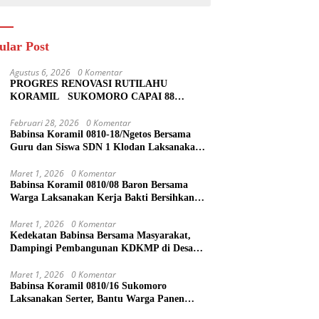
ular Post
Agustus 6, 2026
0 Komentar
PROGRES RENOVASI RUTILAHU
KORAMIL SUKOMORO CAPAI 88
PERSEN, 10 RUMAH MASUK TAHAP
PENYELESAIAN
Februari 28, 2026
0 Komentar
Babinsa Koramil 0810-18/Ngetos Bersama
Guru dan Siswa SDN 1 Klodan Laksanakan
Penanaman Pohon untuk Cegah Banjir dan
Polusi Udara
Maret 1, 2026
0 Komentar
Babinsa Koramil 0810/08 Baron Bersama
Warga Laksanakan Kerja Bakti Bersihkan
Lingkungan
Maret 1, 2026
0 Komentar
Kedekatan Babinsa Bersama Masyarakat,
Dampingi Pembangunan KDKMP di Desa
Duren
Maret 1, 2026
0 Komentar
Babinsa Koramil 0810/16 Sukomoro
Laksanakan Serter, Bantu Warga Panen
Bawang Merah di Desa Pehserut