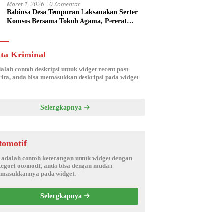
Maret 1, 2026
0 Komentar
Babinsa Desa Tempuran Laksanakan Serter
Komsos Bersama Tokoh Agama, Pererat
Silaturahmi dan Sinergitas Wilayah
ita Kriminal
dalah contoh deskripsi untuk widget recent post
ita, anda bisa memasukkan deskripsi pada widget
Selengkapnya
tomotif
i adalah contoh keterangan untuk widget dengan
tegori otomotif, anda bisa dengan mudah
masukkannya pada widget.
Selengkapnya