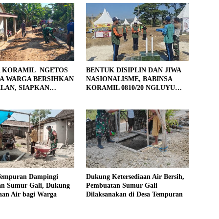
A KORAMIL NGETOS
BENTUK DISIPLIN DAN JIWA
A WARGA BERSIHKAN
NASIONALISME, BABINSA
LAN, SIAPKAN
KORAMIL 0810/20 NGLUYU
 UNTUK PENGECORAN
LATIH PASKIBRA
Tempuran Dampingi
Dukung Ketersediaan Air Bersih,
n Sumur Gali, Dukung
Pembuatan Sumur Gali
aan Air bagi Warga
Dilaksanakan di Desa Tempuran