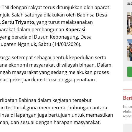
K
TNI dengan rakyat terus ditunjukkan oleh aparat
1
njuk. Salah satunya dilakukan oleh Babinsa Desa
,
Sertu Triyanto
, yang turut melaksanakan
yarakat dalam pembangunan
Koperasi
yang berada di Dusun Kebonagung, Desa
paten Nganjuk, Sabtu (14/03/2026).
warga setempat sebagai bentuk kepedulian serta
a ekonomi masyarakat di wilayah binaan. Dalam
-tengah masyarakat yang sedang melakukan proses
ari pekerjaan konstruksi hingga penataan
Ber
libatan Babinsa dalam kegiatan tersebut
an teritorial guna mempererat hubungan antara
Ini c
olahr
insa di lapangan juga bertujuan untuk memastikan
wpber
man, dan sesuai dengan harapan masyarakat.