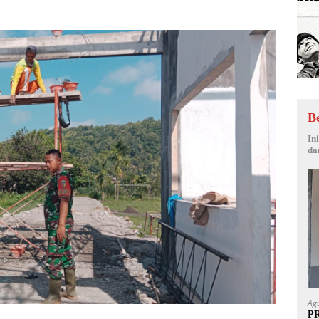
B
In
da
Ag
P