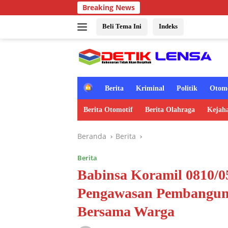
Langsung
Breaking News
ke
konten
Beli Tema Ini
Indeks
H
Berita
Kriminal
Politik
Otomo
o
m
Berita Otomotif
Berita Olahraga
Kejah
e
Beranda
Berita
Berita
Babinsa Koramil 0810/
Pengawasan Pembanguna
Bersama Warga