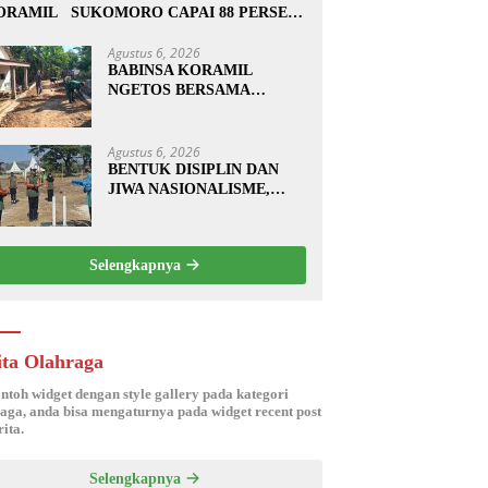
ORAMIL SUKOMORO CAPAI 88 PERSEN,
0 RUMAH MASUK TAHAP PENYELESAIAN
Agustus 6, 2026
BABINSA KORAMIL
NGETOS BERSAMA
WARGA BERSIHKAN
BAHU JALAN, SIAPKAN
LOKASI UNTUK
Agustus 6, 2026
PENGECORAN
BENTUK DISIPLIN DAN
JIWA NASIONALISME,
BABINSA KORAMIL
0810/20 NGLUYU LATIH
PASKIBRA
Selengkapnya
ita Olahraga
ontoh widget dengan style gallery pada kategori
aga, anda bisa mengaturnya pada widget recent post
ita.
Selengkapnya