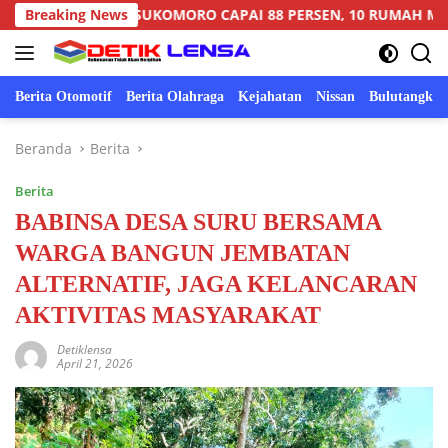
Langsung
AMIL SUKOMORO CAPAI 88 PERSEN, 10 RUMAH MASUK TAHAP
Breaking News
ke
konten
Berita Otomotif
Berita Olahraga
Kejahatan
Nissan
Bulutangkis
Beranda
Berita
Berita
BABINSA DESA SURU BERSAMA
WARGA BANGUN JEMBATAN
ALTERNATIF, JAGA KELANCARAN
AKTIVITAS MASYARAKAT
Detiklensa
April 21, 2026