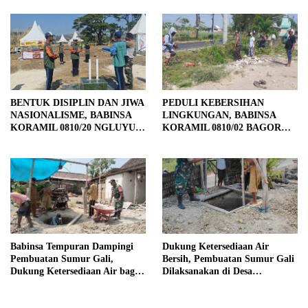
TAHAP PENYELESAIAN
PENGECORAN
BENTUK DISIPLIN DAN JIWA
PEDULI KEBERSIHAN
NASIONALISME, BABINSA
LINGKUNGAN, BABINSA
KORAMIL 0810/20 NGLUYU
KORAMIL 0810/02 BAGOR
LATIH PASKIBRA
BERSAMA WARGA
KUTOREJO GELAR KERJA
BAKTI
Babinsa Tempuran Dampingi
Dukung Ketersediaan Air
Pembuatan Sumur Gali,
Bersih, Pembuatan Sumur Gali
Dukung Ketersediaan Air bagi
Dilaksanakan di Desa
Warga
Tempuran