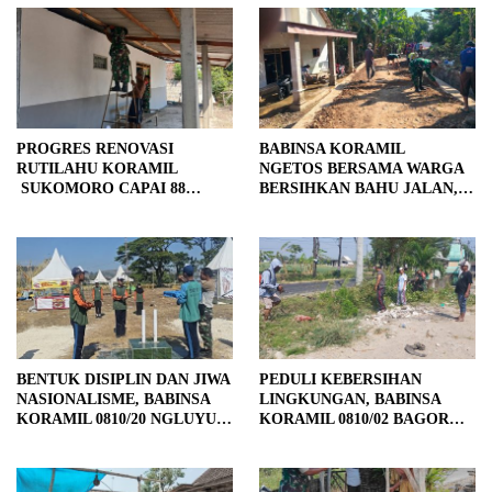
PROGRES RENOVASI
BABINSA KORAMIL
RUTILAHU KORAMIL
NGETOS BERSAMA WARGA
SUKOMORO CAPAI 88
BERSIHKAN BAHU JALAN,
PERSEN, 10 RUMAH MASUK
SIAPKAN LOKASI UNTUK
TAHAP PENYELESAIAN
PENGECORAN
BENTUK DISIPLIN DAN JIWA
PEDULI KEBERSIHAN
NASIONALISME, BABINSA
LINGKUNGAN, BABINSA
KORAMIL 0810/20 NGLUYU
KORAMIL 0810/02 BAGOR
LATIH PASKIBRA
BERSAMA WARGA
KUTOREJO GELAR KERJA
BAKTI