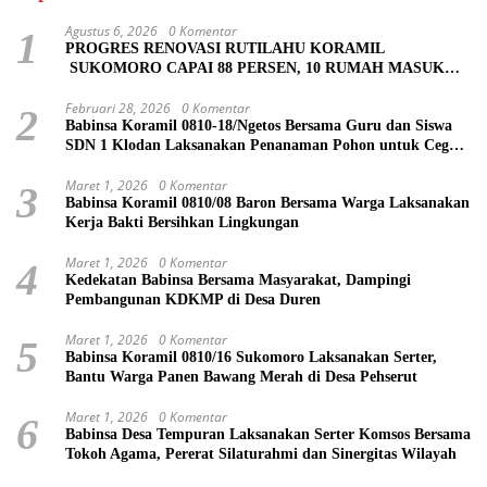
Agustus 6, 2026
0 Komentar
1
PROGRES RENOVASI RUTILAHU KORAMIL
SUKOMORO CAPAI 88 PERSEN, 10 RUMAH MASUK
TAHAP PENYELESAIAN
Februari 28, 2026
0 Komentar
2
Babinsa Koramil 0810-18/Ngetos Bersama Guru dan Siswa
SDN 1 Klodan Laksanakan Penanaman Pohon untuk Cegah
Banjir dan Polusi Udara
Maret 1, 2026
0 Komentar
3
Babinsa Koramil 0810/08 Baron Bersama Warga Laksanakan
Kerja Bakti Bersihkan Lingkungan
Maret 1, 2026
0 Komentar
4
Kedekatan Babinsa Bersama Masyarakat, Dampingi
Pembangunan KDKMP di Desa Duren
Maret 1, 2026
0 Komentar
5
Babinsa Koramil 0810/16 Sukomoro Laksanakan Serter,
Bantu Warga Panen Bawang Merah di Desa Pehserut
Maret 1, 2026
0 Komentar
6
Babinsa Desa Tempuran Laksanakan Serter Komsos Bersama
Tokoh Agama, Pererat Silaturahmi dan Sinergitas Wilayah