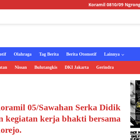
Koramil 0810/09 Ngronggot Gelar Jumat
tif
Olahraga
Tag Berita
Berita Otomotif
Lainnya
atan
Nissan
Bulutangkis
DKI Jakarta
Gerindra
Koramil 05/Sawahan Serka Didik
 kegiatan kerja bhakti bersama
orejo.