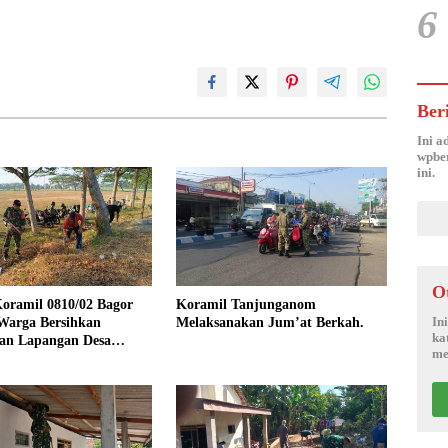
6
Ber
Ini a
wpber
ini.
O
oramil 0810/02 Bagor
Koramil Tanjunganom
In
Warga Bersihkan
Melaksanakan Jum’at Berkah.
ka
an Lapangan Desa
me
jo