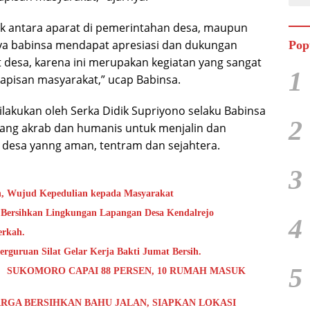
ik antara aparat di pemerintahan desa, maupun
nya babinsa mendapat apresiasi dan dukungan
Pop
 desa, karena ini merupakan kegiatan yang sangat
1
 lapisan masyarakat,” ucap Babinsa.
ilakukan oleh Serka Didik Supriyono selaku Babinsa
2
 yang akrab dan humanis untuk menjalin dan
 desa yanng aman, tentram dan sejahtera.
3
h, Wujud Kepedulian kepada Masyarakat
 Bersihkan Lingkungan Lapangan Desa Kendalrejo
4
erkah.
rguruan Silat Gelar Kerja Bakti Jumat Bersih.
5
 SUKOMORO CAPAI 88 PERSEN, 10 RUMAH MASUK
RGA BERSIHKAN BAHU JALAN, SIAPKAN LOKASI