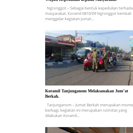
Ngronggot – Sebagai bentuk kepedulian terhad
masyarakat, Koramil 0810/09 Ngronggot kembali
menggelar kegiatan Jumat…
Koramil Tanjunganom Melaksanakan Jum’at
Berkah.
Tanjunganom – Jumat Berkah merupakan mom
berbagi, kegiatan ini merupakan rutinitas yang
dilakukan Koramil…