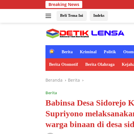
Langsung
Breaking News
ke
konten
Beli Tema Ini
Indeks
H
Berita
Kriminal
Politik
Otomo
o
m
Berita Otomotif
Berita Olahraga
Kejah
e
Beranda
Berita
Berita
Babinsa Desa Sidorejo 
Supriyono melaksanakan
warga binaan di desa sid