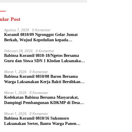
ular Post
Agustus 7, 2026
0 Komentar
Koramil 0810/09 Ngronggot Gelar Jumat
Berkah, Wujud Kepedulian kepada
Masyarakat
Februari 28, 2026
0 Komentar
Babinsa Koramil 0810-18/Ngetos Bersama
Guru dan Siswa SDN 1 Klodan Laksanakan
Penanaman Pohon untuk Cegah Banjir dan
Polusi Udara
Maret 1, 2026
0 Komentar
Babinsa Koramil 0810/08 Baron Bersama
Warga Laksanakan Kerja Bakti Bersihkan
Lingkungan
Maret 1, 2026
0 Komentar
Kedekatan Babinsa Bersama Masyarakat,
Dampingi Pembangunan KDKMP di Desa
Duren
Maret 1, 2026
0 Komentar
Babinsa Koramil 0810/16 Sukomoro
Laksanakan Serter, Bantu Warga Panen
Bawang Merah di Desa Pehserut