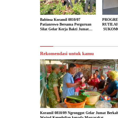
Babinsa Koramil 0810/07
PROGRE
Patianrowo Bersama Perguruan
RUTILA
Silat Gelar Kerja Bakti Jumat
SUKOMO
Bersih.
PERSEN
TAHAP 
Rekomendasi untuk kamu
Koramil 0810/09 Ngronggot Gelar Jumat Berkah
Wujud Kepedulian kepada Masyarakat