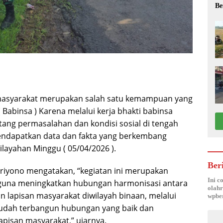
Be
 masyarakat merupakan salah satu kemampuan yang
( Babinsa ) Karena melalui kerja bhakti babinsa
ang permasalahan dan kondisi sosial di tengah
endapatkan data dan fakta yang berkembang
layahan Minggu ( 05/04/2026 ).
Ber
priyono mengatakan, “kegiatan ini merupakan
Ini c
n, guna meningkatkan hubungan harmonisasi antara
olahr
an lapisan masyarakat diwilayah binaan, melalui
wpber
 mudah terbangun hubungan yang baik dan
apisan masyarakat,” ujarnya.