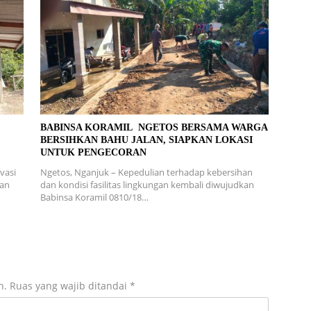
L
BABINSA KORAMIL NGETOS BERSAMA WARGA
BERSIHKAN BAHU JALAN, SIAPKAN LOKASI
UNTUK PENGECORAN
vasi
Ngetos, Nganjuk – Kepedulian terhadap kebersihan
ran
dan kondisi fasilitas lingkungan kembali diwujudkan
Babinsa Koramil 0810/18…
n.
Ruas yang wajib ditandai
*