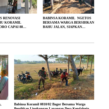
S RENOVASI
BABINSA KORAMIL NGETOS
HU KORAMIL
BERSAMA WARGA BERSIHKAN
RO CAPAI 88
BAHU JALAN, SIAPKAN
, 10 RUMAH MASUK
LOKASI UNTUK PENGECORAN
PENYELESAIAN
,
Babinsa Koramil 0810/02 Bagor Bersama Warga
Bersihkan Lingkungan Lapangan Desa Kendalrejo