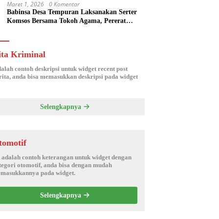
Maret 1, 2026
0 Komentar
Babinsa Desa Tempuran Laksanakan Serter
Komsos Bersama Tokoh Agama, Pererat
Silaturahmi dan Sinergitas Wilayah
ita Kriminal
dalah contoh deskripsi untuk widget recent post
ita, anda bisa memasukkan deskripsi pada widget
Selengkapnya
tomotif
i adalah contoh keterangan untuk widget dengan
tegori otomotif, anda bisa dengan mudah
masukkannya pada widget.
Selengkapnya