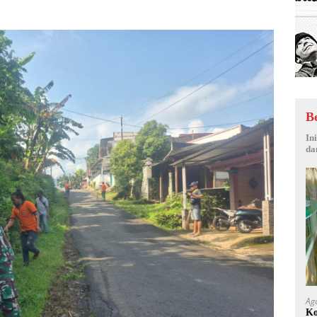
B
In
da
Ag
Ko