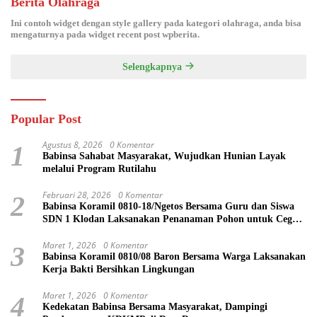
Berita Olahraga
Ini contoh widget dengan style gallery pada kategori olahraga, anda bisa
mengaturnya pada widget recent post wpberita.
Selengkapnya
Popular Post
Agustus 8, 2026
0 Komentar
1
Babinsa Sahabat Masyarakat, Wujudkan Hunian Layak
melalui Program Rutilahu
Februari 28, 2026
0 Komentar
2
Babinsa Koramil 0810-18/Ngetos Bersama Guru dan Siswa
SDN 1 Klodan Laksanakan Penanaman Pohon untuk Cegah
Banjir dan Polusi Udara
Maret 1, 2026
0 Komentar
3
Babinsa Koramil 0810/08 Baron Bersama Warga Laksanakan
Kerja Bakti Bersihkan Lingkungan
Maret 1, 2026
0 Komentar
4
Kedekatan Babinsa Bersama Masyarakat, Dampingi