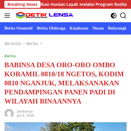
Langsung
at, Wujudkan Hunian Layak melalui Program Rutilahu
Breaking News
S
ke
konten
Berita Otomotif
Berita Olahraga
Kejahatan
Nissan
Bulutangkis
Beranda
Berita
Berita
BABINSA DESA ORO-ORO OMBO
KORAMIL 0810/18 NGETOS, KODIM
0810 NGANJUK, MELAKSANAKAN
PENDAMPINGAN PANEN PADI DI
WILAYAH BINAANNYA
Detiklensa
Juli 9, 2026