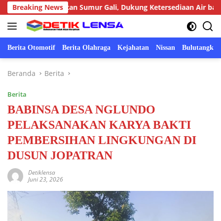
Langsung
embuatan Sumur Gali, Dukung Ketersediaan Air bagi Warga
Breaking News
ke
konten
Berita Otomotif
Berita Olahraga
Kejahatan
Nissan
Bulutangkis
Beranda
Berita
Berita
BABINSA DESA NGLUNDO
PELAKSANAKAN KARYA BAKTI
PEMBERSIHAN LINGKUNGAN DI
DUSUN JOPATRAN
Detiklensa
Juni 23, 2026