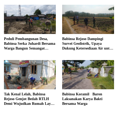
Peduli Pembangunan Desa,
Babinsa Rejoso Dampingi
Babinsa Serka Juhardi Bersama
Survei Geolistrik, Upaya
Warga Bangun Semangat
Dukung Ketersediaan Air untuk
Gotong Royong
Lahan Pertanian
Tak Kenal Lelah, Babinsa
Babinsa Koramil Baron
Rejoso Genjot Bedah RTLH
Laksanakan Karya Bakti
Demi Wujudkan Rumah Layak
Bersama Warga
bagi Warga Wengkal