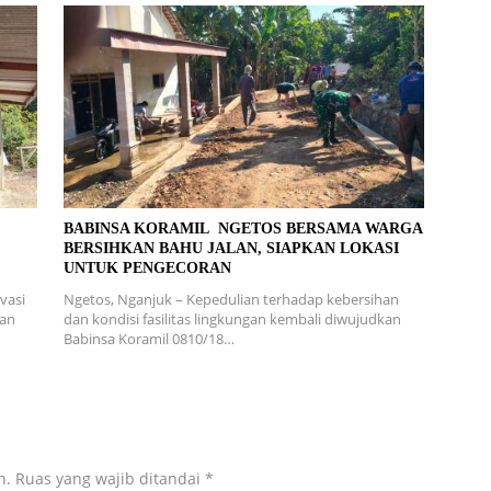
L
BABINSA KORAMIL NGETOS BERSAMA WARGA
BERSIHKAN BAHU JALAN, SIAPKAN LOKASI
UNTUK PENGECORAN
vasi
Ngetos, Nganjuk – Kepedulian terhadap kebersihan
ran
dan kondisi fasilitas lingkungan kembali diwujudkan
Babinsa Koramil 0810/18…
n.
Ruas yang wajib ditandai
*