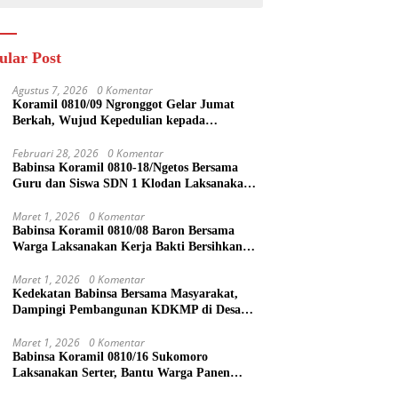
ular Post
Agustus 7, 2026
0 Komentar
Koramil 0810/09 Ngronggot Gelar Jumat
Berkah, Wujud Kepedulian kepada
Masyarakat
Februari 28, 2026
0 Komentar
Babinsa Koramil 0810-18/Ngetos Bersama
Guru dan Siswa SDN 1 Klodan Laksanakan
Penanaman Pohon untuk Cegah Banjir dan
Polusi Udara
Maret 1, 2026
0 Komentar
Babinsa Koramil 0810/08 Baron Bersama
Warga Laksanakan Kerja Bakti Bersihkan
Lingkungan
Maret 1, 2026
0 Komentar
Kedekatan Babinsa Bersama Masyarakat,
Dampingi Pembangunan KDKMP di Desa
Duren
Maret 1, 2026
0 Komentar
Babinsa Koramil 0810/16 Sukomoro
Laksanakan Serter, Bantu Warga Panen
Bawang Merah di Desa Pehserut