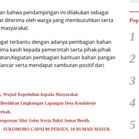
n bahwa pendampingan ini dilakukan sebagai
t diterima oleh warga yang membutuhkan serta
Pop
 masyarakat.
1
gat terbantu dengan adanya pembagian bahan
ma kasih kepada pemerintah serta pihak-pihak
2
iatan,Kegiatan pembagian bantuan bahan pangan
lancar serta mendapat sambutan positif dari
3
h, Wujud Kepedulian kepada Masyarakat
4
 Bersihkan Lingkungan Lapangan Desa Kendalrejo
erkah.
5
rguruan Silat Gelar Kerja Bakti Jumat Bersih.
 SUKOMORO CAPAI 88 PERSEN, 10 RUMAH MASUK