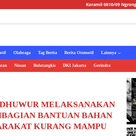
Koramil 0810/09 Ngronggot Gelar Jumat 
tif
Olahraga
Tag Berita
Berita Otomotif
Lainnya
atan
Nissan
Bulutangkis
DKI Jakarta
Gerindra
JODHUWUR MELAKSANAKAN
BAGIAN BANTUAN BAHAN
ARAKAT KURANG MAMPU