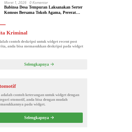
Maret 1, 2026
0 Komentar
Babinsa Desa Tempuran Laksanakan Serter
Komsos Bersama Tokoh Agama, Pererat
Silaturahmi dan Sinergitas Wilayah
ita Kriminal
dalah contoh deskripsi untuk widget recent post
ita, anda bisa memasukkan deskripsi pada widget
Selengkapnya
tomotif
i adalah contoh keterangan untuk widget dengan
tegori otomotif, anda bisa dengan mudah
masukkannya pada widget.
Selengkapnya