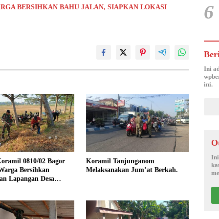
6
RGA BERSIHKAN BAHU JALAN, SIAPKAN LOKASI
Ber
Ini a
wpber
ini.
O
In
oramil 0810/02 Bagor
Koramil Tanjunganom
ka
Warga Bersihkan
Melaksanakan Jum’at Berkah.
me
an Lapangan Desa
jo