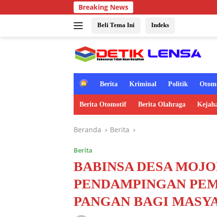
Langsung
Breaking News
ke
konten
Beli Tema Ini
Indeks
H
Berita
Kriminal
Politik
Otomo
o
m
Berita Otomotif
Berita Olahraga
Kejah
e
Beranda
Berita
Berita
BABINSA DESA MO
PENDAMPINGAN PEM
PANGAN BAGI MASY