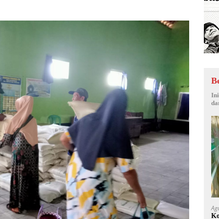
B
In
da
Ag
Ko