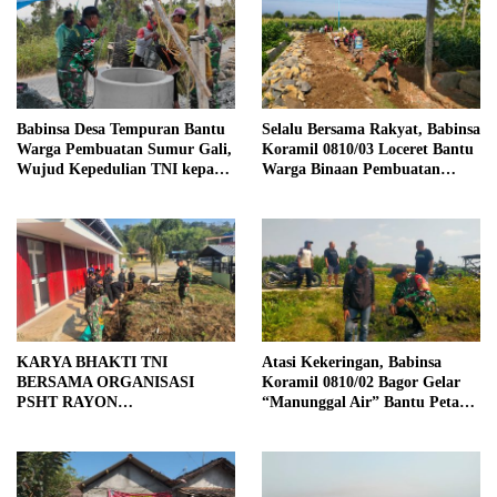
Babinsa Desa Tempuran Bantu
Selalu Bersama Rakyat, Babinsa
Warga Pembuatan Sumur Gali,
Koramil 0810/03 Loceret Bantu
Wujud Kepedulian TNI kepada
Warga Binaan Pembuatan
Masyarakat
Tanggul Jalan Sawah
KARYA BHAKTI TNI
Atasi Kekeringan, Babinsa
BERSAMA ORGANISASI
Koramil 0810/02 Bagor Gelar
PSHT RAYON
“Manunggal Air” Bantu Petani
MARGOPATUT, WUJUDKAN
di Desa
SEMANGAT GOTONG
ROYONG DAN
KEMANUNGGALAN TNI-