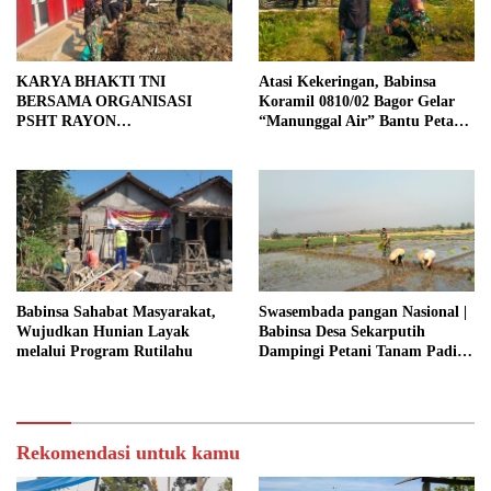
KARYA BHAKTI TNI
Atasi Kekeringan, Babinsa
BERSAMA ORGANISASI
Koramil 0810/02 Bagor Gelar
PSHT RAYON
“Manunggal Air” Bantu Petani
MARGOPATUT, WUJUDKAN
di Desa
SEMANGAT GOTONG
ROYONG DAN
KEMANUNGGALAN TNI-
RAKYAT
Babinsa Sahabat Masyarakat,
Swasembada pangan Nasional |
Wujudkan Hunian Layak
Babinsa Desa Sekarputih
melalui Program Rutilahu
Dampingi Petani Tanam Padi,
Dukung Ketahanan Pangan
Rekomendasi untuk kamu