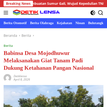
Langsung
arga Pembuatan Sumur Gali, Wujud Kepedulian TNI kepada Mas
Breaking News
ke
konten
Berita Otomotif
Berita Olahraga
Kejahatan
Nissan
Bulutangkis
Beranda
Berita
Berita
Babinsa Desa Mojodhuwur
Melaksanakan Giat Tanam Padi
Dukung Ketahanan Pangan Nasional
Detiklensa
April 8, 2026