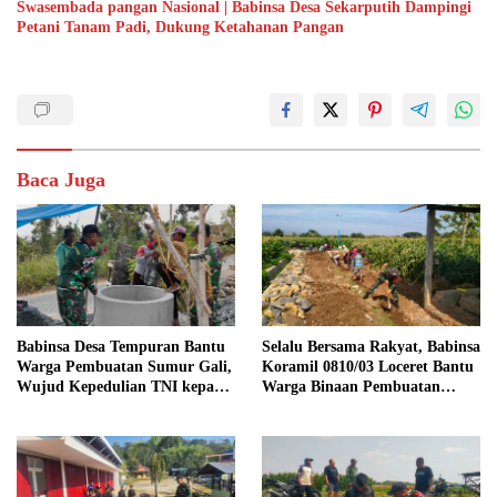
Swasembada pangan Nasional | Babinsa Desa Sekarputih Dampingi
Petani Tanam Padi, Dukung Ketahanan Pangan
Baca Juga
Babinsa Desa Tempuran Bantu
Selalu Bersama Rakyat, Babinsa
Warga Pembuatan Sumur Gali,
Koramil 0810/03 Loceret Bantu
Wujud Kepedulian TNI kepada
Warga Binaan Pembuatan
Masyarakat
Tanggul Jalan Sawah