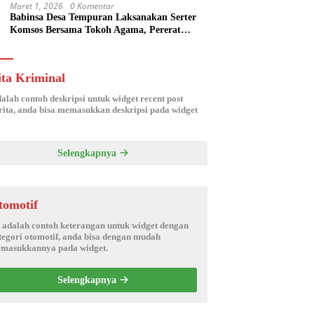
Maret 1, 2026
0 Komentar
Babinsa Desa Tempuran Laksanakan Serter
Komsos Bersama Tokoh Agama, Pererat
Silaturahmi dan Sinergitas Wilayah
ita Kriminal
dalah contoh deskripsi untuk widget recent post
ita, anda bisa memasukkan deskripsi pada widget
Selengkapnya
tomotif
i adalah contoh keterangan untuk widget dengan
tegori otomotif, anda bisa dengan mudah
masukkannya pada widget.
Selengkapnya