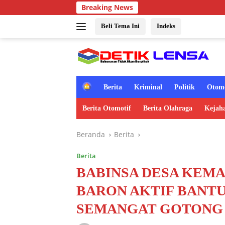
Langsung
Breaking News
ke
konten
Beli Tema Ini
Indeks
H
Berita
Kriminal
Politik
Otomo
o
m
Berita Otomotif
Berita Olahraga
Kejah
e
Beranda
Berita
Berita
BABINSA DESA KEMA
BARON AKTIF BANT
SEMANGAT GOTONG