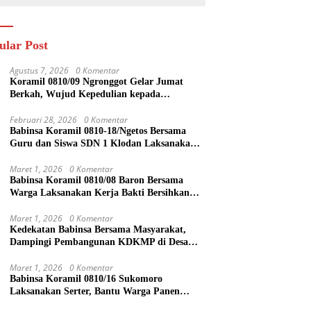
ular Post
Agustus 7, 2026
0 Komentar
Koramil 0810/09 Ngronggot Gelar Jumat
Berkah, Wujud Kepedulian kepada
Masyarakat
Februari 28, 2026
0 Komentar
Babinsa Koramil 0810-18/Ngetos Bersama
Guru dan Siswa SDN 1 Klodan Laksanakan
Penanaman Pohon untuk Cegah Banjir dan
Polusi Udara
Maret 1, 2026
0 Komentar
Babinsa Koramil 0810/08 Baron Bersama
Warga Laksanakan Kerja Bakti Bersihkan
Lingkungan
Maret 1, 2026
0 Komentar
Kedekatan Babinsa Bersama Masyarakat,
Dampingi Pembangunan KDKMP di Desa
Duren
Maret 1, 2026
0 Komentar
Babinsa Koramil 0810/16 Sukomoro
Laksanakan Serter, Bantu Warga Panen
Bawang Merah di Desa Pehserut