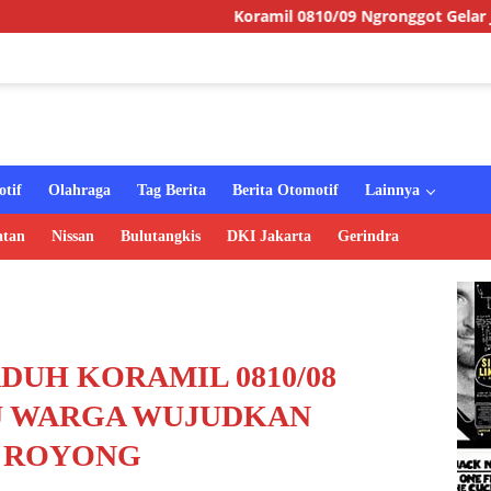
Koramil 0810/09 Ngronggot Gelar Jumat Berkah, W
tif
Olahraga
Tag Berita
Berita Otomotif
Lainnya
atan
Nissan
Bulutangkis
DKI Jakarta
Gerindra
DUH KORAMIL 0810/08
U WARGA WUJUDKAN
 ROYONG