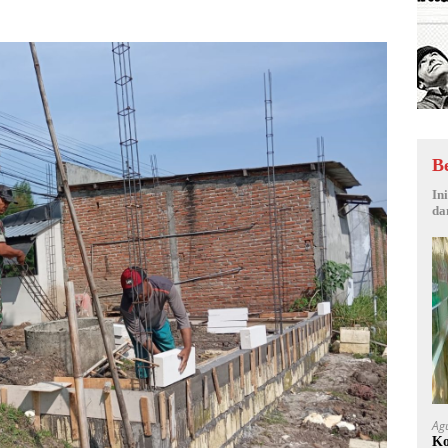
B
In
da
Ag
Ko