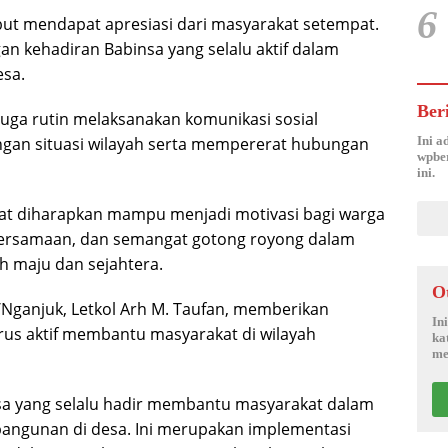
6
but mendapat apresiasi dari masyarakat setempat.
 kehadiran Babinsa yang selalu aktif dalam
esa.
Ber
juga rutin melaksanakan komunikasi sosial
an situasi wilayah serta mempererat hubungan
Ini a
wpber
ini.
at diharapkan mampu menjadi motivasi bagi warga
ersamaan, dan semangat gotong royong dalam
 maju dan sejahtera.
O
Nganjuk, Letkol Arh M. Taufan, memberikan
In
erus aktif membantu masyarakat di wilayah
ka
me
sa yang selalu hadir membantu masyarakat dalam
angunan di desa. Ini merupakan implementasi