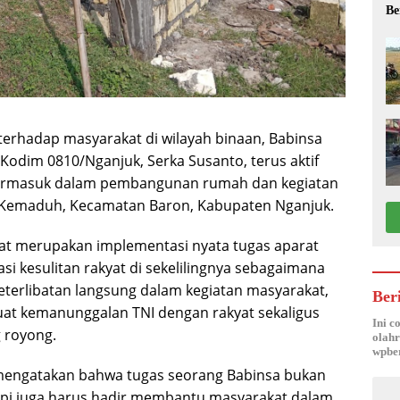
Be
terhadap masyarakat di wilayah binaan, Babinsa
odim 0810/Nganjuk, Serka Susanto, terus aktif
termasuk dalam pembangunan rumah dan kegiatan
a Kemaduh, Kecamatan Baron, Kabupaten Nganjuk.
at merupakan implementasi nyata tugas aparat
 kesulitan rakyat di sekelilingnya sebagaimana
keterlibatan langsung dalam kegiatan masyarakat,
Ber
t kemanunggalan TNI dengan rakyat sekaligus
Ini c
 royong.
olahr
wpber
mengatakan bahwa tugas seorang Babinsa bukan
api juga harus hadir membantu masyarakat dalam