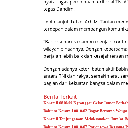
nyata tugas pembinaan teritorial TNI 
tegas Dandim.
Lebih lanjut, Letkol Arh M. Taufan me
terdepan dalam membangun komunikas
“Babinsa harus mampu menjadi contoh
wilayah binaannya. Dengan kebersam
berjalan lebih baik dan kesejahteraan
Dengan adanya keterlibatan aktif Babi
antara TNI dan rakyat semakin erat se
bagian dari kekuatan bangsa dalam m
Berita Terkait
Koramil 0810/09 Ngronggot Gelar Jumat Berka
Babinsa Koramil 0810/02 Bagor Bersama Warga
Koramil Tanjunganom Melaksanakan Jum’at B
Babinsa Koramil 0810/07 Patianrowo Bersama Pe