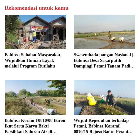
Rekomendasi untuk kamu
Babinsa Sahabat Masyarakat,
Swasembada pangan Nasional |
Wujudkan Hunian Layak
Babinsa Desa Sekarputih
melalui Program Rutilahu
Dampingi Petani Tanam Padi,
Dukung Ketahanan Pangan
Babinsa Koramil 0810/08 Baron
Wujud Kepedulian terhadap
Ikut Serta Karya Bakti
Petani, Babinsa Koramil
Bersihkan Saluran Air di
0810/15 Rejoso Bantu Petani
Wilayah Binaan
Panen Bawang Merah di