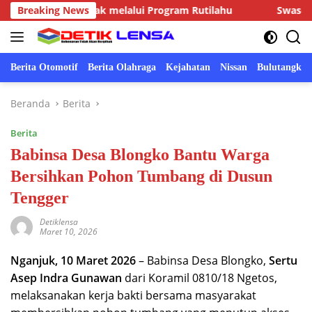
Langsung
nian Layak melalui Program Rutilahu
Breaking News
Swasembada panga
ke
konten
Berita Otomotif
Berita Olahraga
Kejahatan
Nissan
Bulutangkis
Beranda
Berita
Berita
Babinsa Desa Blongko Bantu Warga
Bersihkan Pohon Tumbang di Dusun
Tengger
Detiklensa
Maret 10, 2026
Nganjuk, 10 Maret 2026
– Babinsa Desa Blongko,
Sertu
Asep Indra Gunawan
dari Koramil 0810/18 Ngetos,
melaksanakan kerja bakti bersama masyarakat