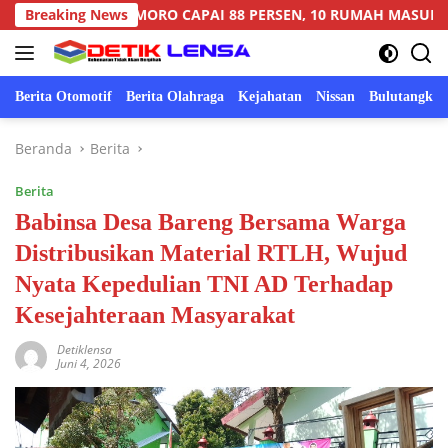
Langsung
SUKOMORO CAPAI 88 PERSEN, 10 RUMAH MASUK TAHAP PENYE
Breaking News
ke
konten
Berita Otomotif
Berita Olahraga
Kejahatan
Nissan
Bulutangkis
Beranda
Berita
Berita
Babinsa Desa Bareng Bersama Warga
Distribusikan Material RTLH, Wujud
Nyata Kepedulian TNI AD Terhadap
Kesejahteraan Masyarakat
Detiklensa
Juni 4, 2026