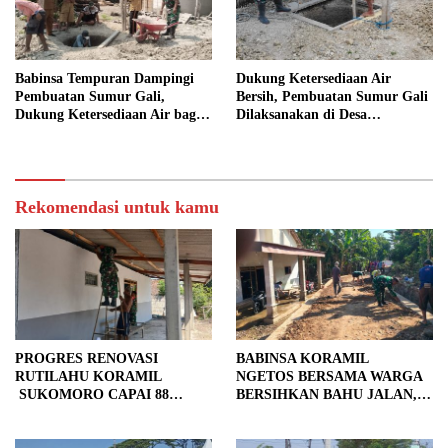
Babinsa Tempuran Dampingi
Dukung Ketersediaan Air
Pembuatan Sumur Gali,
Bersih, Pembuatan Sumur Gali
Dukung Ketersediaan Air bagi
Dilaksanakan di Desa
Warga
Tempuran
Rekomendasi untuk kamu
PROGRES RENOVASI
BABINSA KORAMIL
RUTILAHU KORAMIL
NGETOS BERSAMA WARGA
SUKOMORO CAPAI 88
BERSIHKAN BAHU JALAN,
PERSEN, 10 RUMAH MASUK
SIAPKAN LOKASI UNTUK
TAHAP PENYELESAIAN
PENGECORAN