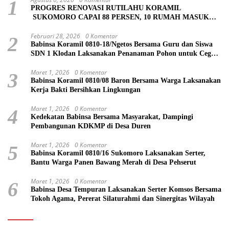
1
PROGRES RENOVASI RUTILAHU KORAMIL
SUKOMORO CAPAI 88 PERSEN, 10 RUMAH MASUK
TAHAP PENYELESAIAN
Februari 28, 2026
0 Komentar
2
Babinsa Koramil 0810-18/Ngetos Bersama Guru dan Siswa
SDN 1 Klodan Laksanakan Penanaman Pohon untuk Cegah
Banjir dan Polusi Udara
Maret 1, 2026
0 Komentar
3
Babinsa Koramil 0810/08 Baron Bersama Warga Laksanakan
Kerja Bakti Bersihkan Lingkungan
Maret 1, 2026
0 Komentar
4
Kedekatan Babinsa Bersama Masyarakat, Dampingi
Pembangunan KDKMP di Desa Duren
Maret 1, 2026
0 Komentar
5
Babinsa Koramil 0810/16 Sukomoro Laksanakan Serter,
Bantu Warga Panen Bawang Merah di Desa Pehserut
Maret 1, 2026
0 Komentar
6
Babinsa Desa Tempuran Laksanakan Serter Komsos Bersama
Tokoh Agama, Pererat Silaturahmi dan Sinergitas Wilayah