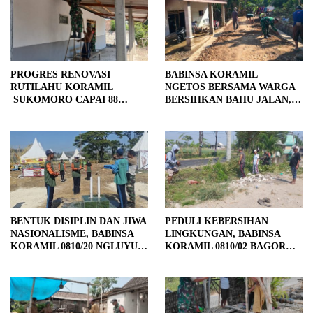
PROGRES RENOVASI
BABINSA KORAMIL
RUTILAHU KORAMIL
NGETOS BERSAMA WARGA
SUKOMORO CAPAI 88
BERSIHKAN BAHU JALAN,
PERSEN, 10 RUMAH MASUK
SIAPKAN LOKASI UNTUK
TAHAP PENYELESAIAN
PENGECORAN
BENTUK DISIPLIN DAN JIWA
PEDULI KEBERSIHAN
NASIONALISME, BABINSA
LINGKUNGAN, BABINSA
KORAMIL 0810/20 NGLUYU
KORAMIL 0810/02 BAGOR
LATIH PASKIBRA
BERSAMA WARGA
KUTOREJO GELAR KERJA
BAKTI