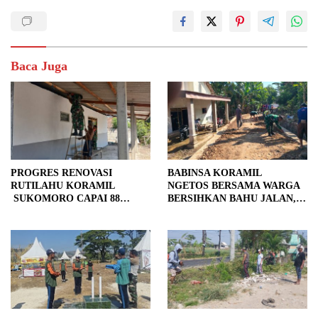
Baca Juga
PROGRES RENOVASI
BABINSA KORAMIL
RUTILAHU KORAMIL
NGETOS BERSAMA WARGA
SUKOMORO CAPAI 88
BERSIHKAN BAHU JALAN,
PERSEN, 10 RUMAH MASUK
SIAPKAN LOKASI UNTUK
TAHAP PENYELESAIAN
PENGECORAN