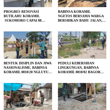
PROGRES RENOVASI
BABINSA KORAMIL
RUTILAHU KORAMIL
NGETOS BERSAMA WARGA
SUKOMORO CAPAI 88
BERSIHKAN BAHU JALAN,
PERSEN, 10 RUMAH MASUK
SIAPKAN LOKASI UNTUK
TAHAP PENYELESAIAN
PENGECORAN
BENTUK DISIPLIN DAN JIWA
PEDULI KEBERSIHAN
NASIONALISME, BABINSA
LINGKUNGAN, BABINSA
KORAMIL 0810/20 NGLUYU
KORAMIL 0810/02 BAGOR
LATIH PASKIBRA
BERSAMA WARGA
KUTOREJO GELAR KERJA
BAKTI