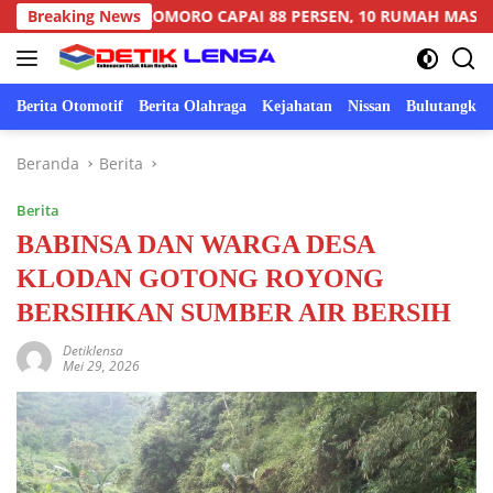
Langsung
L SUKOMORO CAPAI 88 PERSEN, 10 RUMAH MASUK TAHAP PEN
Breaking News
ke
konten
Berita Otomotif
Berita Olahraga
Kejahatan
Nissan
Bulutangkis
Beranda
Berita
Berita
BABINSA DAN WARGA DESA
KLODAN GOTONG ROYONG
BERSIHKAN SUMBER AIR BERSIH
Detiklensa
Mei 29, 2026