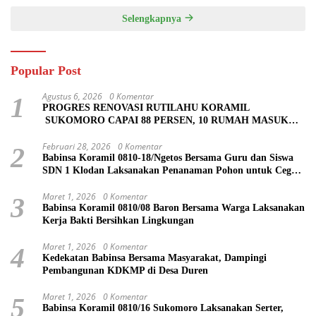
Selengkapnya
Popular Post
Agustus 6, 2026
0 Komentar
1
PROGRES RENOVASI RUTILAHU KORAMIL
SUKOMORO CAPAI 88 PERSEN, 10 RUMAH MASUK
TAHAP PENYELESAIAN
Februari 28, 2026
0 Komentar
2
Babinsa Koramil 0810-18/Ngetos Bersama Guru dan Siswa
SDN 1 Klodan Laksanakan Penanaman Pohon untuk Cegah
Banjir dan Polusi Udara
Maret 1, 2026
0 Komentar
3
Babinsa Koramil 0810/08 Baron Bersama Warga Laksanakan
Kerja Bakti Bersihkan Lingkungan
Maret 1, 2026
0 Komentar
4
Kedekatan Babinsa Bersama Masyarakat, Dampingi
Pembangunan KDKMP di Desa Duren
Maret 1, 2026
0 Komentar
5
Babinsa Koramil 0810/16 Sukomoro Laksanakan Serter,