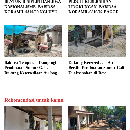
BENTUK DISIPLIN DAN JIWA
PEDULI KEBERSIHAN
NASIONALISME, BABINSA
LINGKUNGAN, BABINSA
KORAMIL 0810/20 NGLUYU
KORAMIL 0810/02 BAGOR
LATIH PASKIBRA
BERSAMA WARGA
KUTOREJO GELAR KERJA
BAKTI
Babinsa Tempuran Dampingi
Dukung Ketersediaan Air
Pembuatan Sumur Gali,
Bersih, Pembuatan Sumur Gali
Dukung Ketersediaan Air bagi
Dilaksanakan di Desa
Warga
Tempuran
Rekomendasi untuk kamu