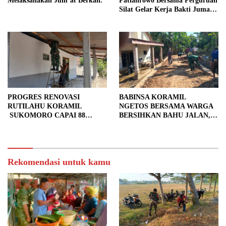
Melaksanakan Jum’at Berkah.
Patianrowo Bersama Perguruan
Silat Gelar Kerja Bakti Jumat
Bersih.
PROGRES RENOVASI
BABINSA KORAMIL
RUTILAHU KORAMIL
NGETOS BERSAMA WARGA
SUKOMORO CAPAI 88
BERSIHKAN BAHU JALAN,
PERSEN, 10 RUMAH MASUK
SIAPKAN LOKASI UNTUK
TAHAP PENYELESAIAN
PENGECORAN
Rekomendasi untuk kamu