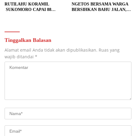
RUTILAHU KORAMIL
NGETOS BERSAMA WARGA
SUKOMORO CAPAI 88
BERSIHKAN BAHU JALAN,
PERSEN, 10 RUMAH MASUK
SIAPKAN LOKASI UNTUK
TAHAP PENYELESAIAN
PENGECORAN
Tinggalkan Balasan
Alamat email Anda tidak akan dipublikasikan.
Ruas yang
wajib ditandai
*