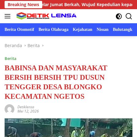
Langsung
ronggot Gelar Jumat Berkah, Wujud Kepedulian kepada Masyara
Breaking News
ke
konten
Berita Otomotif
Berita Olahraga
Kejahatan
Nissan
Bulutangkis
Beranda
Berita
Berita
BABINSA DAN MASYARAKAT
BERSIH BERSIH TPU DUSUN
TENGGER DESA BLONGKO
KECAMATAN NGETOS
Detiklensa
Mei 12, 2026