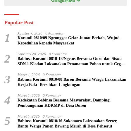
Selengkapnya
Popular Post
Agustus 7, 2026
0 Komentar
1
Koramil 0810/09 Ngronggot Gelar Jumat Berkah, Wujud
Kepedulian kepada Masyarakat
Februari 28, 2026
0 Komentar
2
Babinsa Koramil 0810-18/Ngetos Bersama Guru dan Siswa
SDN 1 Klodan Laksanakan Penanaman Pohon untuk Cegah
Banjir dan Polusi Udara
Maret 1, 2026
0 Komentar
3
Babinsa Koramil 0810/08 Baron Bersama Warga Laksanakan
Kerja Bakti Bersihkan Lingkungan
Maret 1, 2026
0 Komentar
4
Kedekatan Babinsa Bersama Masyarakat, Dampingi
Pembangunan KDKMP di Desa Duren
Maret 1, 2026
0 Komentar
5
Babinsa Koramil 0810/16 Sukomoro Laksanakan Serter,
Bantu Warga Panen Bawang Merah di Desa Pehserut