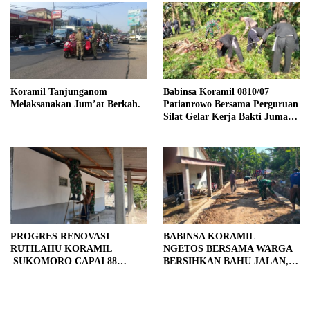
Koramil Tanjunganom
Babinsa Koramil 0810/07
Melaksanakan Jum’at Berkah.
Patianrowo Bersama Perguruan
Silat Gelar Kerja Bakti Jumat
Bersih.
PROGRES RENOVASI
BABINSA KORAMIL
RUTILAHU KORAMIL
NGETOS BERSAMA WARGA
SUKOMORO CAPAI 88
BERSIHKAN BAHU JALAN,
PERSEN, 10 RUMAH MASUK
SIAPKAN LOKASI UNTUK
TAHAP PENYELESAIAN
PENGECORAN