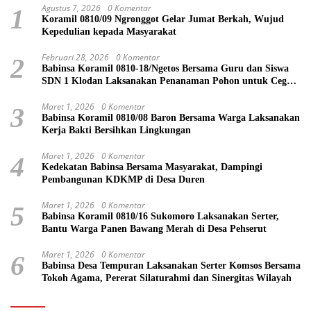
Agustus 7, 2026
0 Komentar
1
Koramil 0810/09 Ngronggot Gelar Jumat Berkah, Wujud
Kepedulian kepada Masyarakat
Februari 28, 2026
0 Komentar
2
Babinsa Koramil 0810-18/Ngetos Bersama Guru dan Siswa
SDN 1 Klodan Laksanakan Penanaman Pohon untuk Cegah
Banjir dan Polusi Udara
Maret 1, 2026
0 Komentar
3
Babinsa Koramil 0810/08 Baron Bersama Warga Laksanakan
Kerja Bakti Bersihkan Lingkungan
Maret 1, 2026
0 Komentar
4
Kedekatan Babinsa Bersama Masyarakat, Dampingi
Pembangunan KDKMP di Desa Duren
Maret 1, 2026
0 Komentar
5
Babinsa Koramil 0810/16 Sukomoro Laksanakan Serter,
Bantu Warga Panen Bawang Merah di Desa Pehserut
Maret 1, 2026
0 Komentar
6
Babinsa Desa Tempuran Laksanakan Serter Komsos Bersama
Tokoh Agama, Pererat Silaturahmi dan Sinergitas Wilayah