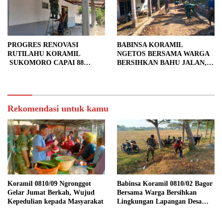
PROGRES RENOVASI
BABINSA KORAMIL
RUTILAHU KORAMIL
NGETOS BERSAMA WARGA
SUKOMORO CAPAI 88
BERSIHKAN BAHU JALAN,
PERSEN, 10 RUMAH MASUK
SIAPKAN LOKASI UNTUK
TAHAP PENYELESAIAN
PENGECORAN
Rekomendasi untuk kamu
Koramil 0810/09 Ngronggot
Babinsa Koramil 0810/02 Bagor
Gelar Jumat Berkah, Wujud
Bersama Warga Bersihkan
Kepedulian kepada Masyarakat
Lingkungan Lapangan Desa
Kendalrejo