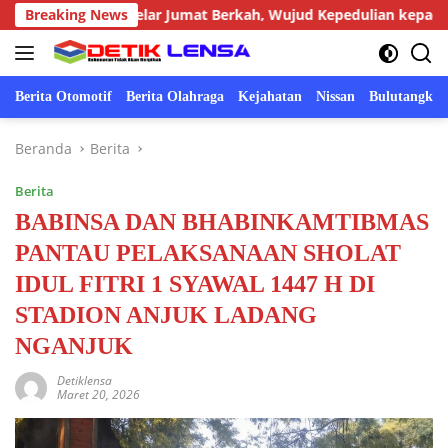
Langsung
Ngronggot Gelar Jumat Berkah, Wujud Kepedulian kepada Masya
Breaking News
ke
konten
Berita Otomotif
Berita Olahraga
Kejahatan
Nissan
Bulutangkis
Beranda
Berita
Berita
BABINSA DAN BHABINKAMTIBMAS
PANTAU PELAKSANAAN SHOLAT
IDUL FITRI 1 SYAWAL 1447 H DI
STADION ANJUK LADANG
NGANJUK
Detiklensa
Maret 20, 2026