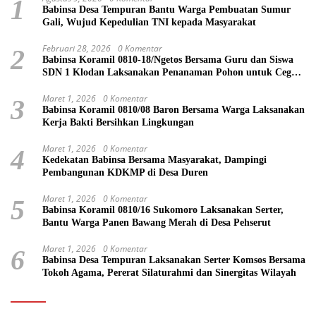
1
Babinsa Desa Tempuran Bantu Warga Pembuatan Sumur
Gali, Wujud Kepedulian TNI kepada Masyarakat
Februari 28, 2026
0 Komentar
2
Babinsa Koramil 0810-18/Ngetos Bersama Guru dan Siswa
SDN 1 Klodan Laksanakan Penanaman Pohon untuk Cegah
Banjir dan Polusi Udara
Maret 1, 2026
0 Komentar
3
Babinsa Koramil 0810/08 Baron Bersama Warga Laksanakan
Kerja Bakti Bersihkan Lingkungan
Maret 1, 2026
0 Komentar
4
Kedekatan Babinsa Bersama Masyarakat, Dampingi
Pembangunan KDKMP di Desa Duren
Maret 1, 2026
0 Komentar
5
Babinsa Koramil 0810/16 Sukomoro Laksanakan Serter,
Bantu Warga Panen Bawang Merah di Desa Pehserut
Maret 1, 2026
0 Komentar
6
Babinsa Desa Tempuran Laksanakan Serter Komsos Bersama
Tokoh Agama, Pererat Silaturahmi dan Sinergitas Wilayah