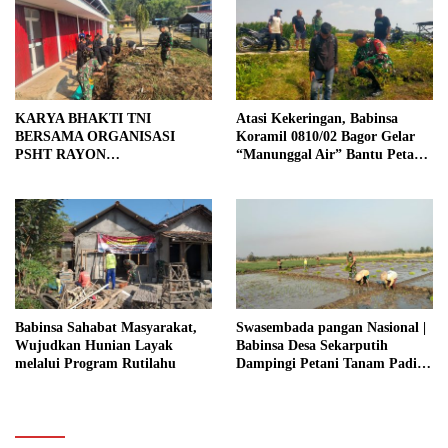
KARYA BHAKTI TNI
Atasi Kekeringan, Babinsa
BERSAMA ORGANISASI
Koramil 0810/02 Bagor Gelar
PSHT RAYON
“Manunggal Air” Bantu Petani
MARGOPATUT, WUJUDKAN
di Desa
SEMANGAT GOTONG
ROYONG DAN
KEMANUNGGALAN TNI-
RAKYAT
Babinsa Sahabat Masyarakat,
Swasembada pangan Nasional |
Wujudkan Hunian Layak
Babinsa Desa Sekarputih
melalui Program Rutilahu
Dampingi Petani Tanam Padi,
Dukung Ketahanan Pangan