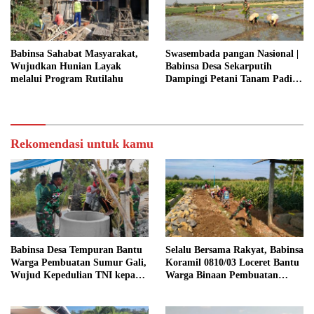
Babinsa Sahabat Masyarakat,
Swasembada pangan Nasional |
Wujudkan Hunian Layak
Babinsa Desa Sekarputih
melalui Program Rutilahu
Dampingi Petani Tanam Padi,
Dukung Ketahanan Pangan
Rekomendasi untuk kamu
Babinsa Desa Tempuran Bantu
Selalu Bersama Rakyat, Babinsa
Warga Pembuatan Sumur Gali,
Koramil 0810/03 Loceret Bantu
Wujud Kepedulian TNI kepada
Warga Binaan Pembuatan
Masyarakat
Tanggul Jalan Sawah