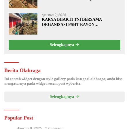
Pembuatan Tanggul Jalan Sawah
Agustus 9, 2026
KARYA BHAKTI TNI BERSAMA
ORGANISASI PSHT RAYON
MARGOPATUT, WUJUDKAN SEMANGAT
GOTONG ROYONG DAN
KEMANUNGGALAN TNI-RAKYAT
Selengkapnya
Berita Olahraga
Ini contoh widget dengan style gallery pada kategori olahraga, anda bisa
mengaturnya pada widget recent post wpberita.
Selengkapnya
Popular Post
Agustus 9, 2026
0 Komentar