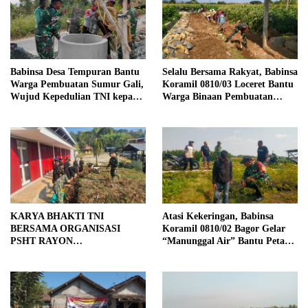
Babinsa Desa Tempuran Bantu
Selalu Bersama Rakyat, Babinsa
Warga Pembuatan Sumur Gali,
Koramil 0810/03 Loceret Bantu
Wujud Kepedulian TNI kepada
Warga Binaan Pembuatan
Masyarakat
Tanggul Jalan Sawah
KARYA BHAKTI TNI
Atasi Kekeringan, Babinsa
BERSAMA ORGANISASI
Koramil 0810/02 Bagor Gelar
PSHT RAYON
“Manunggal Air” Bantu Petani
MARGOPATUT, WUJUDKAN
di Desa
SEMANGAT GOTONG
ROYONG DAN
KEMANUNGGALAN TNI-
RAKYAT