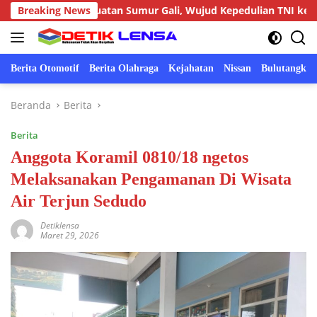
Langsung
a Pembuatan Sumur Gali, Wujud Kepedulian TNI kepada Masyar
Breaking News
ke
konten
Berita Otomotif
Berita Olahraga
Kejahatan
Nissan
Bulutangkis
Beranda
Berita
Berita
Anggota Koramil 0810/18 ngetos
Melaksanakan Pengamanan Di Wisata
Air Terjun Sedudo
Detiklensa
Maret 29, 2026