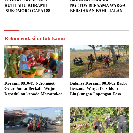
PROGRES RENOVASI
BABINSA KORAMIL
RUTILAHU KORAMIL
NGETOS BERSAMA WARGA
SUKOMORO CAPAI 88
BERSIHKAN BAHU JALAN,
PERSEN, 10 RUMAH MASUK
SIAPKAN LOKASI UNTUK
TAHAP PENYELESAIAN
PENGECORAN
Rekomendasi untuk kamu
Koramil 0810/09 Ngronggot
Babinsa Koramil 0810/02 Bagor
Gelar Jumat Berkah, Wujud
Bersama Warga Bersihkan
Kepedulian kepada Masyarakat
Lingkungan Lapangan Desa
Kendalrejo