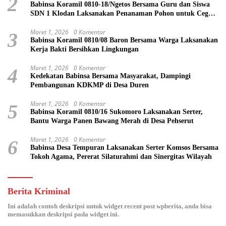
2
Babinsa Koramil 0810-18/Ngetos Bersama Guru dan Siswa
SDN 1 Klodan Laksanakan Penanaman Pohon untuk Cegah
Banjir dan Polusi Udara
Maret 1, 2026
0 Komentar
3
Babinsa Koramil 0810/08 Baron Bersama Warga Laksanakan
Kerja Bakti Bersihkan Lingkungan
Maret 1, 2026
0 Komentar
4
Kedekatan Babinsa Bersama Masyarakat, Dampingi
Pembangunan KDKMP di Desa Duren
Maret 1, 2026
0 Komentar
5
Babinsa Koramil 0810/16 Sukomoro Laksanakan Serter,
Bantu Warga Panen Bawang Merah di Desa Pehserut
Maret 1, 2026
0 Komentar
6
Babinsa Desa Tempuran Laksanakan Serter Komsos Bersama
Tokoh Agama, Pererat Silaturahmi dan Sinergitas Wilayah
Berita Kriminal
Ini adalah contoh deskripsi untuk widget recent post wpberita, anda bisa
memasukkan deskripsi pada widget ini.