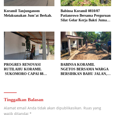
Koramil Tanjunganom
Babinsa Koramil 0810/07
Melaksanakan Jum’at Berkah.
Patianrowo Bersama Perguruan
Silat Gelar Kerja Bakti Jumat
Bersih.
PROGRES RENOVASI
BABINSA KORAMIL
RUTILAHU KORAMIL
NGETOS BERSAMA WARGA
SUKOMORO CAPAI 88
BERSIHKAN BAHU JALAN,
PERSEN, 10 RUMAH MASUK
SIAPKAN LOKASI UNTUK
TAHAP PENYELESAIAN
PENGECORAN
Tinggalkan Balasan
Alamat email Anda tidak akan dipublikasikan.
Ruas yang
wajib ditandai
*