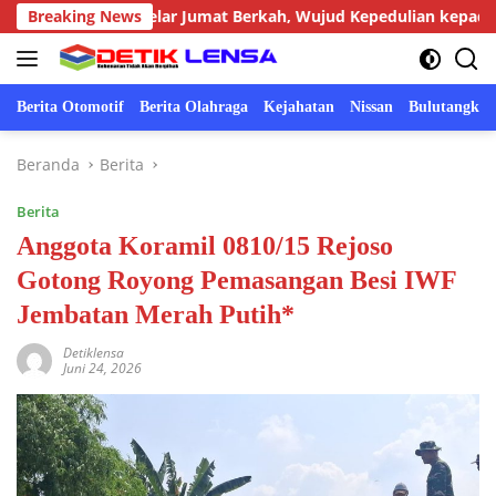
Langsung
ronggot Gelar Jumat Berkah, Wujud Kepedulian kepada Masyarak
Breaking News
ke
konten
Berita Otomotif
Berita Olahraga
Kejahatan
Nissan
Bulutangkis
Beranda
Berita
Berita
Anggota Koramil 0810/15 Rejoso
Gotong Royong Pemasangan Besi IWF
Jembatan Merah Putih*
Detiklensa
Juni 24, 2026