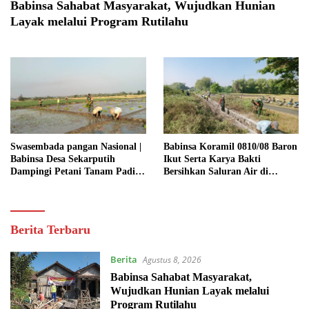
Babinsa Sahabat Masyarakat, Wujudkan Hunian
Layak melalui Program Rutilahu
Swasembada pangan Nasional |
Babinsa Koramil 0810/08 Baron
Babinsa Desa Sekarputih
Ikut Serta Karya Bakti
Dampingi Petani Tanam Padi,
Bersihkan Saluran Air di
Dukung Ketahanan Pangan
Wilayah Binaan
Detiklensa
Berita Terbaru
Berita
Agustus 8, 2026
Babinsa Sahabat Masyarakat,
Wujudkan Hunian Layak melalui
Program Rutilahu