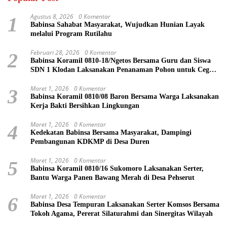
Agustus 8, 2026
0 Komentar
1
Babinsa Sahabat Masyarakat, Wujudkan Hunian Layak
melalui Program Rutilahu
Februari 28, 2026
0 Komentar
2
Babinsa Koramil 0810-18/Ngetos Bersama Guru dan Siswa
SDN 1 Klodan Laksanakan Penanaman Pohon untuk Cegah
Banjir dan Polusi Udara
Maret 1, 2026
0 Komentar
3
Babinsa Koramil 0810/08 Baron Bersama Warga Laksanakan
Kerja Bakti Bersihkan Lingkungan
Maret 1, 2026
0 Komentar
4
Kedekatan Babinsa Bersama Masyarakat, Dampingi
Pembangunan KDKMP di Desa Duren
Maret 1, 2026
0 Komentar
5
Babinsa Koramil 0810/16 Sukomoro Laksanakan Serter,
Bantu Warga Panen Bawang Merah di Desa Pehserut
Maret 1, 2026
0 Komentar
6
Babinsa Desa Tempuran Laksanakan Serter Komsos Bersama
Tokoh Agama, Pererat Silaturahmi dan Sinergitas Wilayah